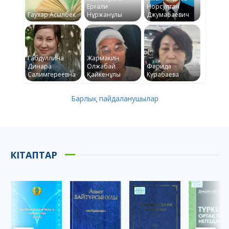
Ерғали
Норсултан
Гаухар Асылбек
Нұржанұлы
Джумабаевич
Габдуллина
Жармакин
Динара
Олжабай
Фарида
Салимгереевна
Қайкенұлы
Курабаева
Барлық пайдаланушылар
КІТАПТАР