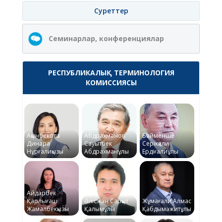
Суреттер
Семинарлар, конференциялар
РЕСПУБЛИКАЛЫҚ ТЕРМИНОЛОГИЯ
КОМИССИЯСЫ
Ақынбекова
Абдрахманов
Байменше
Динара
Сауытбек
Серікқали
Нұрғалиқызы
Абдрахманұлы
Ердіғалиұлы
Айдарбек
Қарлығаш
Әлісжан Сарқыт
Жұмағали Алмас
Жамалбекқызы
Қалымұлы
Қабдымәжитұлы