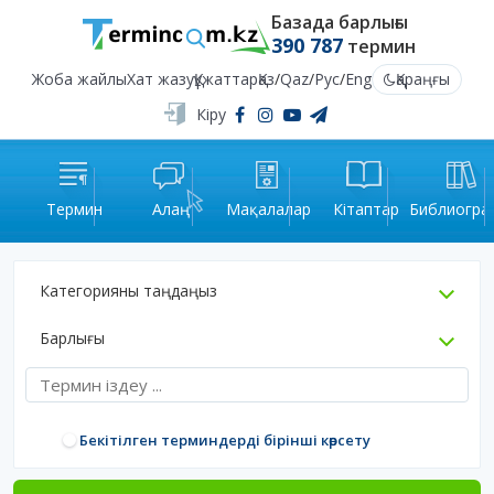
Базада барлығы
390 787
термин
Жоба жайлы
Хат жазу
Құжаттар
Қаз
/
Qaz
/
Рус
/
Eng
Қараңғы
Кіру
Термин
Алаң
Мақалалар
Кітаптар
Библиогра
Категорияны таңдаңыз
Барлығы
Бекітілген терминдерді бірінші көрсету