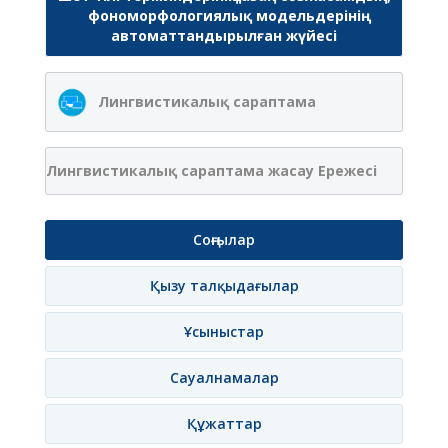
фономорфологиялық модельдерінің
автоматтандырылған жүйесі
Лингвистикалық сараптама
Лингвистикалық сараптама жасау Ережесі
Соңғылар
Қызу талқыдағылар
Ұсыныстар
Сауалнамалар
Құжаттар