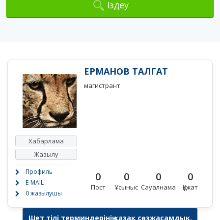
Іздеу
ЕРМАНОВ ТАЛГАТ
магистрант
Хабарлама
Жазылу
Профиль
0
0
0
0
E-MAIL
Пост
Ұсыныс
Сауалнама
Құжат
0 жазылушы
Шет тілі терминдерінің қазақ сөзжасамдық,