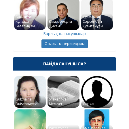
Бажықова
Құлманов
Күлзада
Қамзабекұлы
Сәрсенбай
Бегалықызы
Дихан
Қуантайұлы
Барлық қатысушылар
Отырыс материалдары
ПАЙДАЛАНУШЫЛАР
Gulzhaina
Shakenova
Duisenbayeva
Meruyert
Дархан
Рахматулла
Амангелдиев