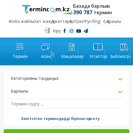
Базада барлығы
390 787
термин
Жоба жайлы
Хат жазу
Құжаттар
Қаз
/
Qaz
/
Рус
/
Eng
Қараңғы
Кіру
Термин
Алаң
Мақалалар
Кітаптар
Библиогра
Категорияны таңдаңыз
Барлығы
Бекітілген терминдерді бірінші көрсету