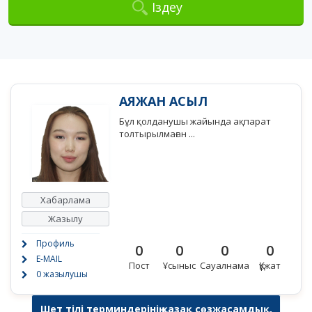
Іздеу
АЯЖАН АСЫЛ
Бұл қолданушы жайында ақпарат
толтырылмаған ...
Хабарлама
Жазылу
Профиль
0
0
0
0
E-MAIL
Пост
Ұсыныс
Сауалнама
Құжат
0 жазылушы
Шет тілі терминдерінің қазақ сөзжасамдық,