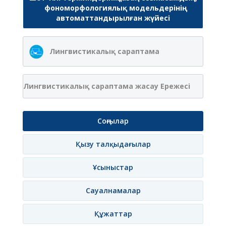
фономорфологиялық модельдерінің
автоматтандырылған жүйесі
Лингвистикалық сараптама
Лингвистикалық сараптама жасау Ережесі
Соңғылар
Қызу талқыдағылар
Ұсыныстар
Сауалнамалар
Құжаттар