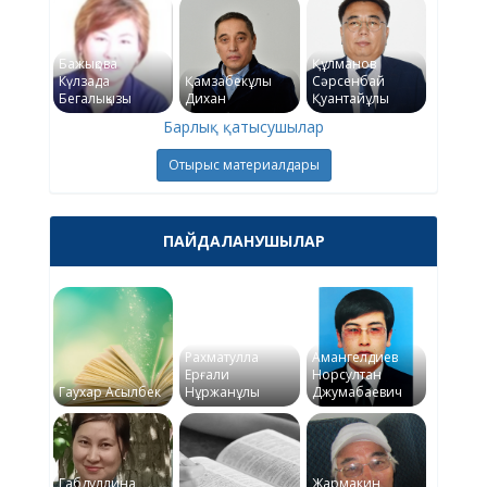
Бажықова
Құлманов
Күлзада
Қамзабекұлы
Сәрсенбай
Бегалықызы
Дихан
Қуантайұлы
Барлық қатысушылар
Отырыс материалдары
ПАЙДАЛАНУШЫЛАР
Рахматулла
Амангелдиев
Ерғали
Норсултан
Гаухар Асылбек
Нұржанұлы
Джумабаевич
Габдуллина
Жармакин