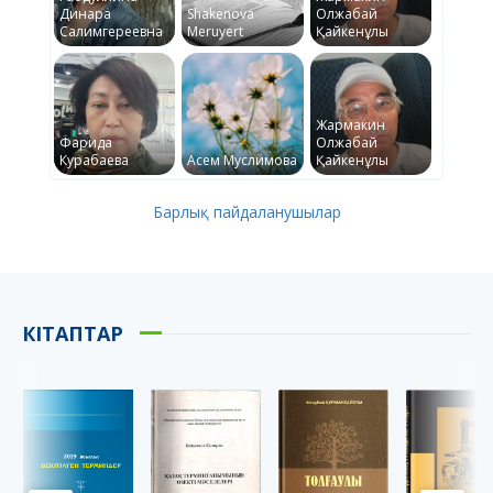
Динара
Shakenova
Олжабай
Салимгереевна
Meruyert
Қайкенұлы
Жармакин
Фарида
Олжабай
Курабаева
Асем Муслимова
Қайкенұлы
Барлық пайдаланушылар
КІТАПТАР