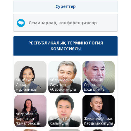
Суреттер
Семинарлар, конференциялар
РЕСПУБЛИКАЛЫҚ ТЕРМИНОЛОГИЯ
КОМИССИЯСЫ
Ақынбекова
Абдрахманов
Байменше
Динара
Сауытбек
Серікқали
Нұрғалиқызы
Абдрахманұлы
Ердіғалиұлы
Айдарбек
Қарлығаш
Әлісжан Сарқыт
Жұмағали Алмас
Жамалбекқызы
Қалымұлы
Қабдымәжитұлы