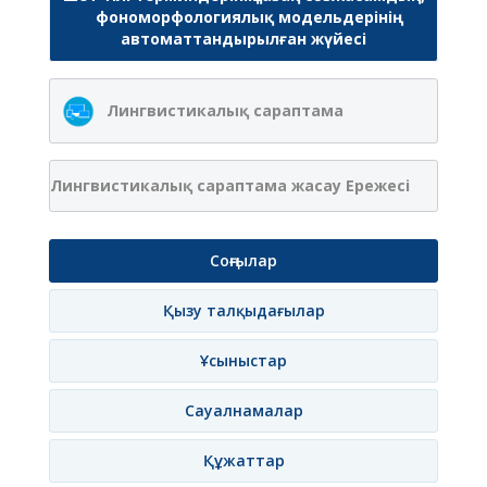
фономорфологиялық модельдерінің
автоматтандырылған жүйесі
Лингвистикалық сараптама
Лингвистикалық сараптама жасау Ережесі
Соңғылар
Қызу талқыдағылар
Ұсыныстар
Сауалнамалар
Құжаттар