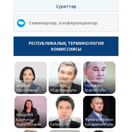
Суреттер
Семинарлар, конференциялар
РЕСПУБЛИКАЛЫҚ ТЕРМИНОЛОГИЯ
КОМИССИЯСЫ
Ақынбекова
Абдрахманов
Байменше
Динара
Сауытбек
Серікқали
Нұрғалиқызы
Абдрахманұлы
Ердіғалиұлы
Айдарбек
Қарлығаш
Әлісжан Сарқыт
Жұмағали Алмас
Жамалбекқызы
Қалымұлы
Қабдымәжитұлы