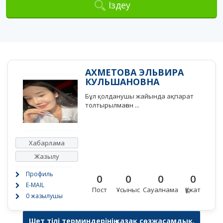
Іздеу
АХМЕТОВА ЭЛЬВИРА
КУЛЬШАНОВНА
Бұл қолданушы жайында ақпарат
толтырылмаған ...
Хабарлама
Жазылу
Профиль
0
0
0
0
E-MAIL
Пост
Ұсыныс
Сауалнама
Құжат
0 жазылушы
Шет тілі терминдерінің қазақ сөзжасамдық,