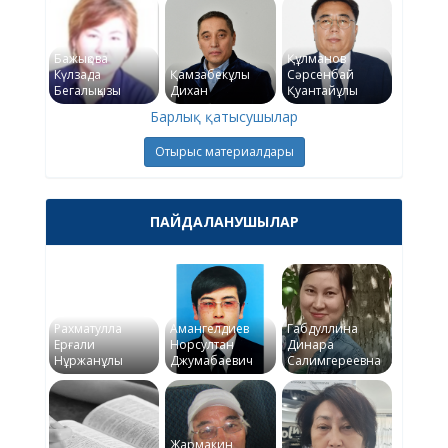
Бажықова
Құлманов
Күлзада
Қамзабекұлы
Сәрсенбай
Бегалықызы
Дихан
Қуантайұлы
Барлық қатысушылар
Отырыс материалдары
ПАЙДАЛАНУШЫЛАР
Рахматулла
Амангелдиев
Габдуллина
Ерғали
Норсултан
Динара
Нұржанұлы
Джумабаевич
Салимгереевна
Жармакин