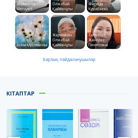
Shakenova
Олжабай
Фарида
Meruyert
Қайкенұлы
Курабаева
Жармакин
Татенова
Олжабай
Жанерке
Асем Муслимова
Қайкенұлы
Гинятовна
Барлық пайдаланушылар
КІТАПТАР