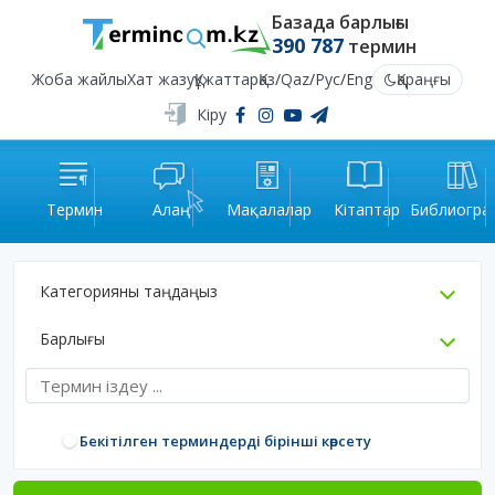
Базада барлығы
390 787
термин
Жоба жайлы
Хат жазу
Құжаттар
Қаз
/
Qaz
/
Рус
/
Eng
Қараңғы
Кіру
Термин
Алаң
Мақалалар
Кітаптар
Библиогра
Категорияны таңдаңыз
Барлығы
Бекітілген терминдерді бірінші көрсету