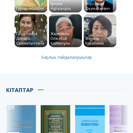
Ерғали
Норсултан
Гаухар Асылбек
Нұржанұлы
Джумабаевич
Габдуллина
Жармакин
Динара
Олжабай
Фарида
Салимгереевна
Қайкенұлы
Курабаева
Барлық пайдаланушылар
КІТАПТАР