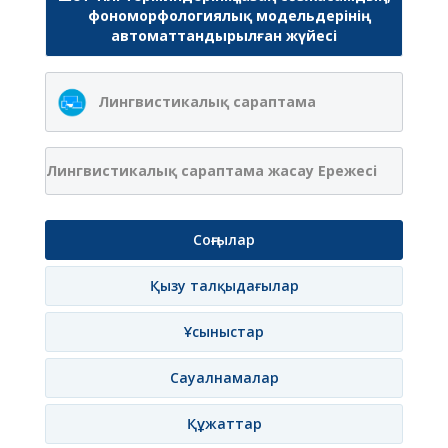
фономорфологиялық модельдерінің
автоматтандырылған жүйесі
Лингвистикалық сараптама
Лингвистикалық сараптама жасау Ережесі
Соңғылар
Қызу талқыдағылар
Ұсыныстар
Сауалнамалар
Құжаттар