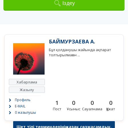
Іздеу
БАЙМУРЗАЕВА А.
Бұл қолданушы жайында ақпарат
толтырылмаған ...
Хабарлама
Жазылу
Профиль
1
0
0
0
E-MAIL
Пост
Ұсыныс
Сауалнама
Құжат
0 жазылушы
Шет тілі терминдерінің қазақ сөзжасамдық,