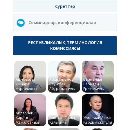
Суреттер
Семинарлар, конференциялар
РЕСПУБЛИКАЛЫҚ ТЕРМИНОЛОГИЯ
КОМИССИЯСЫ
Ақынбекова
Абдрахманов
Байменше
Динара
Сауытбек
Серікқали
Нұрғалиқызы
Абдрахманұлы
Ердіғалиұлы
Айдарбек
Қарлығаш
Әлісжан Сарқыт
Жұмағали Алмас
Жамалбекқызы
Қалымұлы
Қабдымәжитұлы