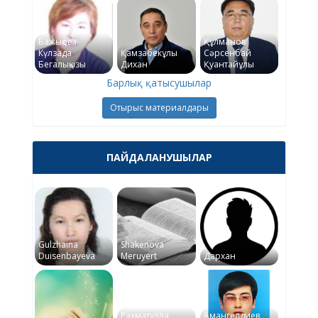
Бажықова
Құлманов
Күлзада
Қамзабекұлы
Сәрсенбай
Бегалықызы
Дихан
Қуантайұлы
Барлық қатысушылар
Отырыс материалдары
ПАЙДАЛАНУШЫЛАР
Gulzhaina
Shakenova
Duisenbayeva
Meruyert
Дархан
Рахматулла
Амангелдиев