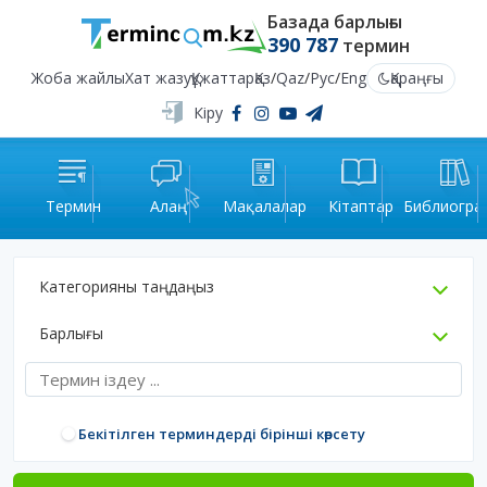
Базада барлығы
390 787
термин
Жоба жайлы
Хат жазу
Құжаттар
Қаз
/
Qaz
/
Рус
/
Eng
Қараңғы
Кіру
Термин
Алаң
Мақалалар
Кітаптар
Библиогра
Категорияны таңдаңыз
Барлығы
Бекітілген терминдерді бірінші көрсету