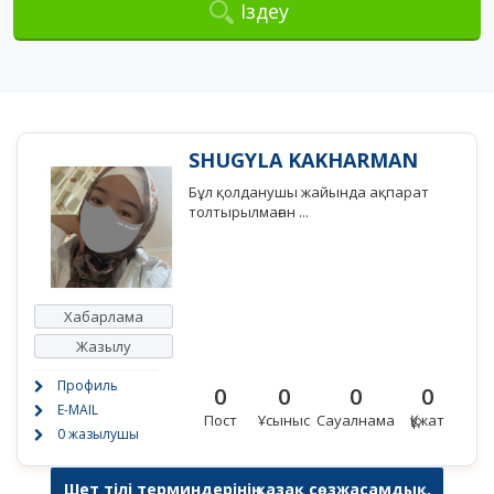
Іздеу
SHUGYLA KAKHARMAN
Бұл қолданушы жайында ақпарат
толтырылмаған ...
Хабарлама
Жазылу
Профиль
0
0
0
0
E-MAIL
Пост
Ұсыныс
Сауалнама
Құжат
0 жазылушы
Шет тілі терминдерінің қазақ сөзжасамдық,