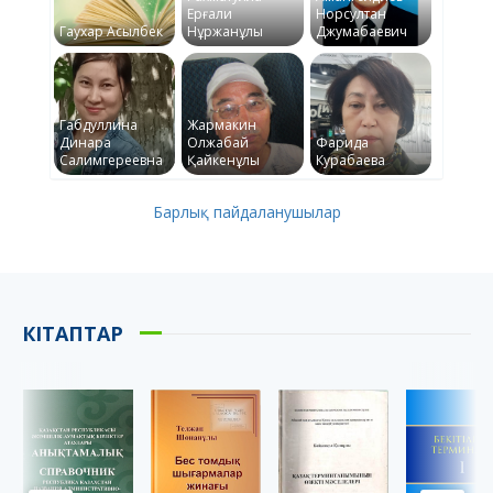
Ерғали
Норсултан
Гаухар Асылбек
Нұржанұлы
Джумабаевич
Габдуллина
Жармакин
Динара
Олжабай
Фарида
Салимгереевна
Қайкенұлы
Курабаева
Барлық пайдаланушылар
КІТАПТАР