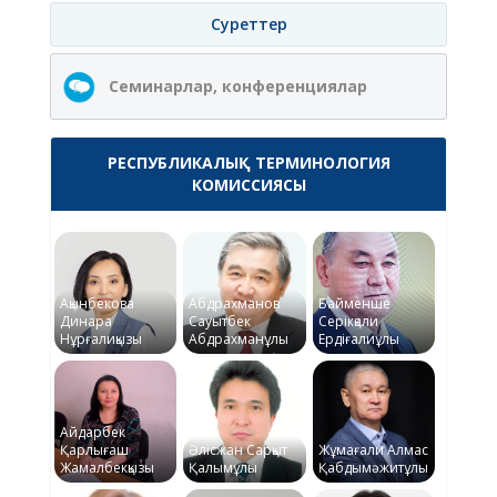
Суреттер
Семинарлар, конференциялар
РЕСПУБЛИКАЛЫҚ ТЕРМИНОЛОГИЯ
КОМИССИЯСЫ
Ақынбекова
Абдрахманов
Байменше
Динара
Сауытбек
Серікқали
Нұрғалиқызы
Абдрахманұлы
Ердіғалиұлы
Айдарбек
Қарлығаш
Әлісжан Сарқыт
Жұмағали Алмас
Жамалбекқызы
Қалымұлы
Қабдымәжитұлы