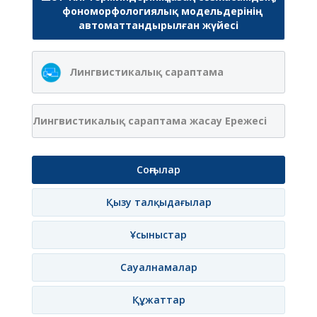
фономорфологиялық модельдерінің
автоматтандырылған жүйесі
Лингвистикалық сараптама
Лингвистикалық сараптама жасау Ережесі
Соңғылар
Қызу талқыдағылар
Ұсыныстар
Сауалнамалар
Құжаттар