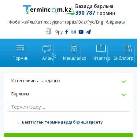
Базада барлығы
390 787
термин
Жоба жайлы
Хат жазу
Құжаттар
Қаз
/
Qaz
/
Рус
/
Eng
Қараңғы
Кіру
Термин
Алаң
Мақалалар
Кітаптар
Библиогра
Категорияны таңдаңыз
Барлығы
Бекітілген терминдерді бірінші көрсету