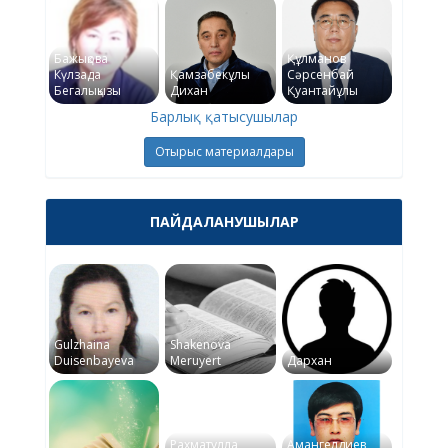
Бажықова
Құлманов
Күлзада
Қамзабекұлы
Сәрсенбай
Бегалықызы
Дихан
Қуантайұлы
Барлық қатысушылар
Отырыс материалдары
ПАЙДАЛАНУШЫЛАР
Gulzhaina
Shakenova
Duisenbayeva
Meruyert
Дархан
Рахматулла
Амангелдиев