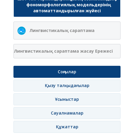
фономорфологиялық модельдерінің
автоматтандырылған жүйесі
Лингвистикалық сараптама
Лингвистикалық сараптама жасау Ережесі
Соңғылар
Қызу талқыдағылар
Ұсыныстар
Сауалнамалар
Құжаттар