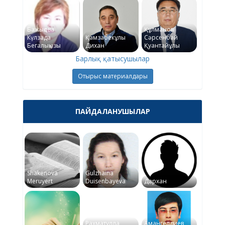
Бажықова
Құлманов
Күлзада
Қамзабекұлы
Сәрсенбай
Бегалықызы
Дихан
Қуантайұлы
Барлық қатысушылар
Отырыс материалдары
ПАЙДАЛАНУШЫЛАР
Shakenova
Gulzhaina
Meruyert
Duisenbayeva
Дархан
Рахматулла
Амангелдиев