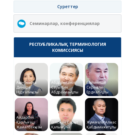
Суреттер
Семинарлар, конференциялар
РЕСПУБЛИКАЛЫҚ ТЕРМИНОЛОГИЯ
КОМИССИЯСЫ
Ақынбекова
Абдрахманов
Байменше
Динара
Сауытбек
Серікқали
Нұрғалиқызы
Абдрахманұлы
Ердіғалиұлы
Айдарбек
Қарлығаш
Әлісжан Сарқыт
Жұмағали Алмас
Жамалбекқызы
Қалымұлы
Қабдымәжитұлы