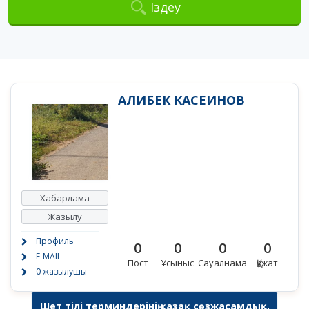
Іздеу
АЛИБЕК КАСЕИНОВ
-
Хабарлама
Жазылу
Профиль
0
0
0
0
E-MAIL
Пост
Ұсыныс
Сауалнама
Құжат
0 жазылушы
Шет тілі терминдерінің қазақ сөзжасамдық,