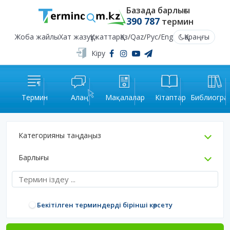
Базада барлығы
390 787
термин
Жоба жайлы
Хат жазу
Құжаттар
Қаз
/
Qaz
/
Рус
/
Eng
Қараңғы
Кіру
Термин
Алаң
Мақалалар
Кітаптар
Библиогра
Категорияны таңдаңыз
Барлығы
Бекітілген терминдерді бірінші көрсету