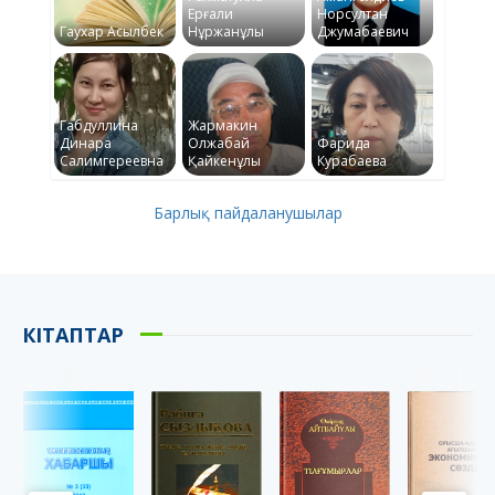
Ерғали
Норсултан
Гаухар Асылбек
Нұржанұлы
Джумабаевич
Габдуллина
Жармакин
Динара
Олжабай
Фарида
Салимгереевна
Қайкенұлы
Курабаева
Барлық пайдаланушылар
КІТАПТАР