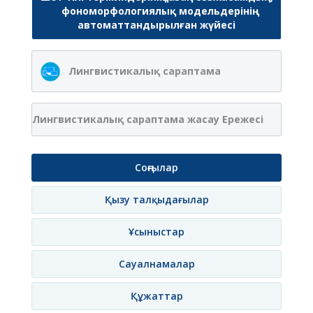
фономорфологиялық модельдерінің
автоматтандырылған жүйесі
Лингвистикалық сараптама
Лингвистикалық сараптама жасау Ережесі
Соңғылар
Қызу талқыдағылар
Ұсыныстар
Сауалнамалар
Құжаттар