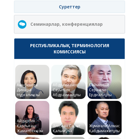
Суреттер
Семинарлар, конференциялар
РЕСПУБЛИКАЛЫҚ ТЕРМИНОЛОГИЯ
КОМИССИЯСЫ
Ақынбекова
Абдрахманов
Байменше
Динара
Сауытбек
Серікқали
Нұрғалиқызы
Абдрахманұлы
Ердіғалиұлы
Айдарбек
Қарлығаш
Әлісжан Сарқыт
Жұмағали Алмас
Жамалбекқызы
Қалымұлы
Қабдымәжитұлы