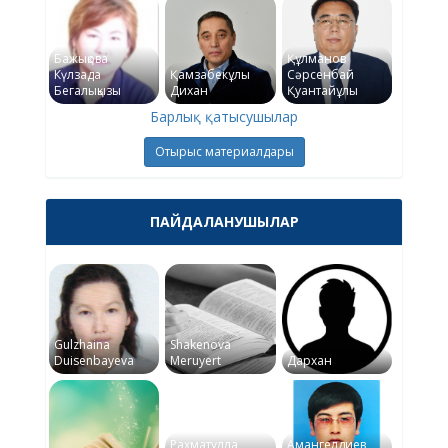
Бажықова
Құлманов
Күлзада
Қамзабекұлы
Сәрсенбай
Бегалықызы
Дихан
Қуантайұлы
Барлық қатысушылар
Отырыс материалдары
ПАЙДАЛАНУШЫЛАР
Gulzhaina
Shakenova
Duisenbayeva
Meruyert
Дархан
Рахматулла
Амангелдиев