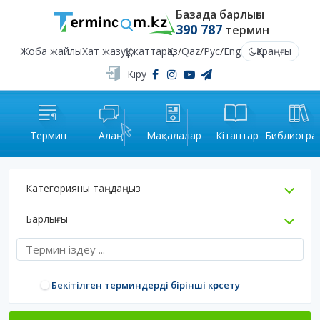
Базада барлығы
390 787
термин
Жоба жайлы
Хат жазу
Құжаттар
Қаз
/
Qaz
/
Рус
/
Eng
Қараңғы
Кіру
Термин
Алаң
Мақалалар
Кітаптар
Библиогра
Категорияны таңдаңыз
Барлығы
Бекітілген терминдерді бірінші көрсету