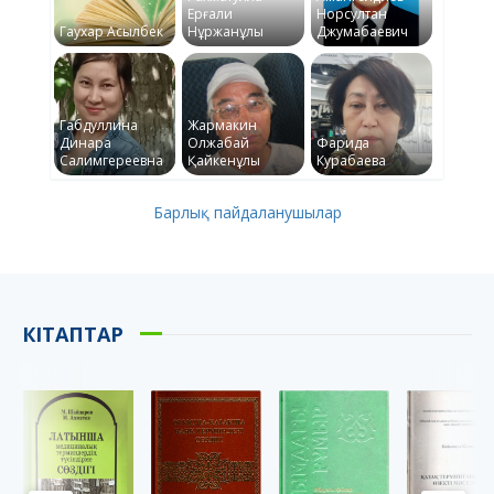
Ерғали
Норсултан
Гаухар Асылбек
Нұржанұлы
Джумабаевич
Габдуллина
Жармакин
Динара
Олжабай
Фарида
Салимгереевна
Қайкенұлы
Курабаева
Барлық пайдаланушылар
КІТАПТАР