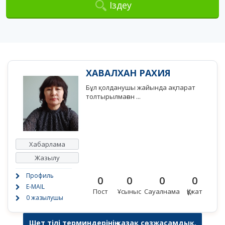
Іздеу
ХАВАЛХАН РАХИЯ
Бұл қолданушы жайында ақпарат
толтырылмаған ...
Хабарлама
Жазылу
Профиль
0
0
0
0
E-MAIL
Пост
Ұсыныс
Сауалнама
Құжат
0 жазылушы
Шет тілі терминдерінің қазақ сөзжасамдық,