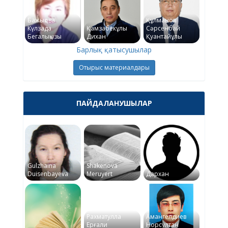
Бажықова
Құлманов
Күлзада
Қамзабекұлы
Сәрсенбай
Бегалықызы
Дихан
Қуантайұлы
Барлық қатысушылар
Отырыс материалдары
ПАЙДАЛАНУШЫЛАР
Gulzhaina
Shakenova
Duisenbayeva
Meruyert
Дархан
Рахматулла
Амангелдиев
Ерғали
Норсултан