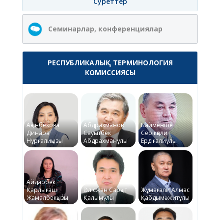
Суреттер
Семинарлар, конференциялар
РЕСПУБЛИКАЛЫҚ ТЕРМИНОЛОГИЯ
КОМИССИЯСЫ
Ақынбекова
Абдрахманов
Байменше
Динара
Сауытбек
Серікқали
Нұрғалиқызы
Абдрахманұлы
Ердіғалиұлы
Айдарбек
Қарлығаш
Әлісжан Сарқыт
Жұмағали Алмас
Жамалбекқызы
Қалымұлы
Қабдымәжитұлы