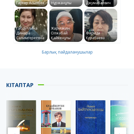
Гаухар Асылбек
Нұржанұлы
Джумабаевич
Габдуллина
Жармакин
Динара
Олжабай
Фарида
Салимгереевна
Қайкенұлы
Курабаева
Барлық пайдаланушылар
КІТАПТАР