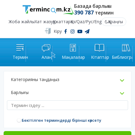
Базада барлығы
390 787
термин
Жоба жайлы
Хат жазу
Құжаттар
Қаз
/
Qaz
/
Рус
/
Eng
Қараңғы
Кіру
Термин
Алаң
Мақалалар
Кітаптар
Библиогра
Категорияны таңдаңыз
Барлығы
Бекітілген терминдерді бірінші көрсету