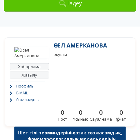
Іздеу
ӘСЕЛ АМЕРКАНОВА
оқушы
Хабарлама
Жазылу
Профиль
E-MAIL
0 жазылушы
0
0
0
0
Пост
Ұсыныс
Сауалнама
Құжат
Шет тілі терминдерінің қазақ сөзжасамдық,
фономорфологиялық модельдерінің