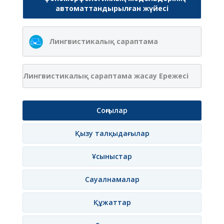
автоматтандырылған жүйесі
Лингвистикалық сараптама
Лингвистикалық сараптама жасау Ережесі
Соңғылар
Қызу талқыдағылар
Ұсыныстар
Сауалнамалар
Құжаттар