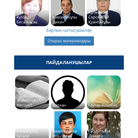
Бажықова
Құлманов
Күлзада
Қамзабекұлы
Сәрсенбай
Бегалықызы
Дихан
Қуантайұлы
Барлық қатысушылар
Отырыс материалдары
ПАЙДАЛАНУШЫЛАР
Shakenova
Meruyert
Дархан
Гаухар Асылбек
Рахматулла
Амангелдиев
Габдуллина
Ерғали
Норсултан
Динара