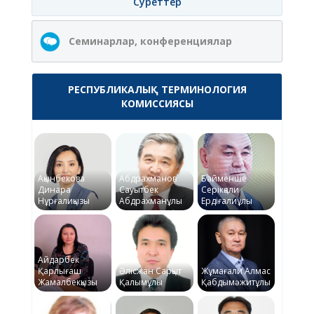
Суреттер
Семинарлар, конференциялар
РЕСПУБЛИКАЛЫҚ ТЕРМИНОЛОГИЯ
КОМИССИЯСЫ
Ақынбекова
Абдрахманов
Байменше
Динара
Сауытбек
Серікқали
Нұрғалиқызы
Абдрахманұлы
Ердіғалиұлы
Айдарбек
Қарлығаш
Әлісжан Сарқыт
Жұмағали Алмас
Жамалбекқызы
Қалымұлы
Қабдымәжитұлы