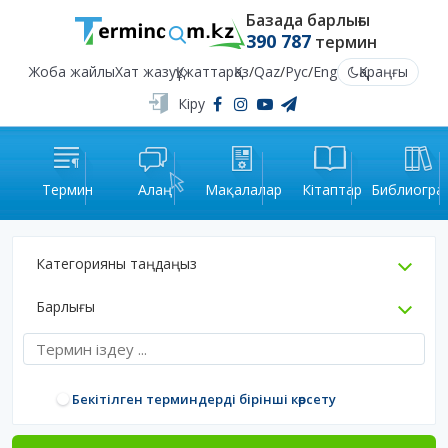
Базада барлығы
390 787
термин
Жоба жайлы
Хат жазу
Құжаттар
Қаз
/
Qaz
/
Рус
/
Eng
Қараңғы
Кіру
Термин
Алаң
Мақалалар
Кітаптар
Библиогра
Категорияны таңдаңыз
Барлығы
Бекітілген терминдерді бірінші көрсету