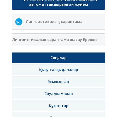
автоматтандырылған жүйесі
Лингвистикалық сараптама
Лингвистикалық сараптама жасау Ережесі
Соңғылар
Қызу талқыдағылар
Ұсыныстар
Сауалнамалар
Құжаттар