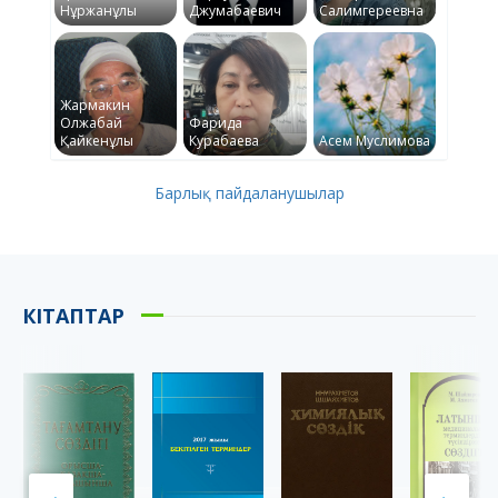
Нұржанұлы
Джумабаевич
Салимгереевна
Жармакин
Олжабай
Фарида
Қайкенұлы
Курабаева
Асем Муслимова
Барлық пайдаланушылар
КІТАПТАР