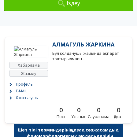
Іздеу
АЛМАГУЛЬ ЖАРКИНА
Бұл қолданушы жайында ақпарат
толтырылмаған ...
Хабарлама
Жазылу
Профиль
E-MAIL
0 жазылушы
0
0
0
0
Пост
Ұсыныс
Сауалнама
Құжат
Шет тілі терминдерінің қазақ сөзжасамдық,
фономорфологиялық модельдерінің