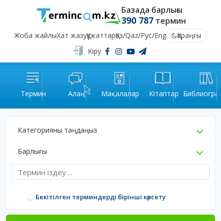
Базада барлығы
390 787
термин
Жоба жайлы
Хат жазу
Құжаттар
Қаз
/
Qaz
/
Рус
/
Eng
Қараңғы
Кіру
Термин
Алаң
Мақалалар
Кітаптар
Библиогра
Категорияны таңдаңыз
Барлығы
Бекітілген терминдерді бірінші көрсету