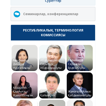
Суреттер
Семинарлар, конференциялар
РЕСПУБЛИКАЛЫҚ ТЕРМИНОЛОГИЯ
КОМИССИЯСЫ
Ақынбекова
Абдрахманов
Байменше
Динара
Сауытбек
Серікқали
Нұрғалиқызы
Абдрахманұлы
Ердіғалиұлы
Айдарбек
Қарлығаш
Әлісжан Сарқыт
Жұмағали Алмас
Жамалбекқызы
Қалымұлы
Қабдымәжитұлы