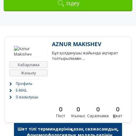
Іздеу
AZNUR MAKISHEV
Бұл қолданушы жайында ақпарат
толтырылмаған ...
Хабарлама
Жазылу
Профиль
E-MAIL
0 жазылушы
0
0
0
0
Пост
Ұсыныс
Сауалнама
Құжат
Шет тілі терминдерінің қазақ сөзжасамдық,
фономорфологиялық модельдерінің