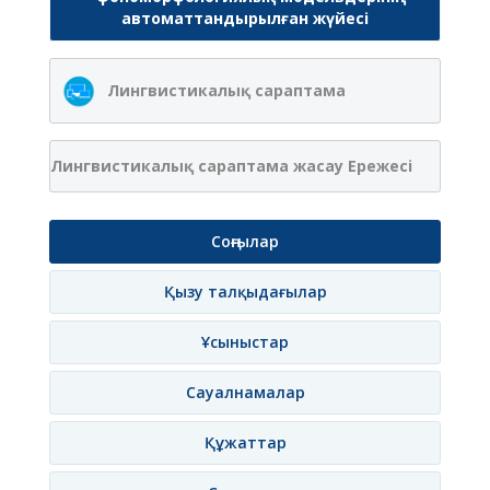
автоматтандырылған жүйесі
Лингвистикалық сараптама
Лингвистикалық сараптама жасау Ережесі
Соңғылар
Қызу талқыдағылар
Ұсыныстар
Сауалнамалар
Құжаттар