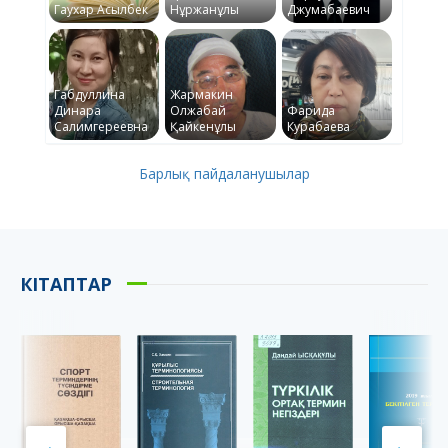
Гаухар Асылбек
Нұржанұлы
Джумабаевич
Габдуллина
Жармакин
Динара
Олжабай
Фарида
Салимгереевна
Қайкенұлы
Курабаева
Барлық пайдаланушылар
КІТАПТАР