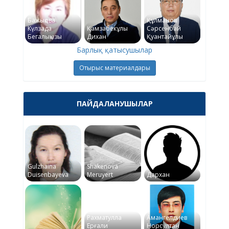
Бажықова
Құлманов
Күлзада
Қамзабекұлы
Сәрсенбай
Бегалықызы
Дихан
Қуантайұлы
Барлық қатысушылар
Отырыс материалдары
ПАЙДАЛАНУШЫЛАР
Gulzhaina
Shakenova
Duisenbayeva
Meruyert
Дархан
Рахматулла
Амангелдиев
Ерғали
Норсултан