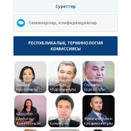
Суреттер
Семинарлар, конференциялар
РЕСПУБЛИКАЛЫҚ ТЕРМИНОЛОГИЯ
КОМИССИЯСЫ
Ақынбекова
Абдрахманов
Байменше
Динара
Сауытбек
Серікқали
Нұрғалиқызы
Абдрахманұлы
Ердіғалиұлы
Айдарбек
Қарлығаш
Әлісжан Сарқыт
Жұмағали Алмас
Жамалбекқызы
Қалымұлы
Қабдымәжитұлы