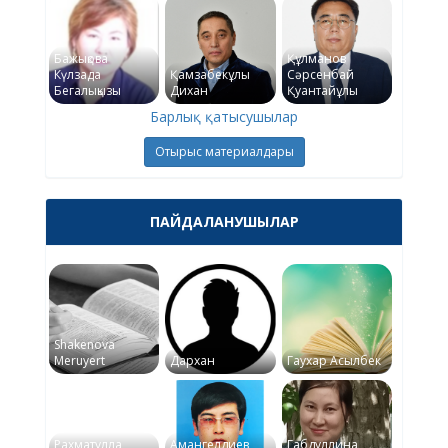
Бажықова
Құлманов
Күлзада
Қамзабекұлы
Сәрсенбай
Бегалықызы
Дихан
Қуантайұлы
Барлық қатысушылар
Отырыс материалдары
ПАЙДАЛАНУШЫЛАР
Shakenova
Meruyert
Дархан
Гаухар Асылбек
Рахматулла
Амангелдиев
Габдуллина