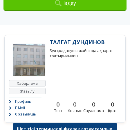
Іздеу
ТАЛГАТ ДУНДИНОВ
Бұл қолданушы жайында ақпарат
толтырылмаған ...
Хабарлама
Жазылу
Профиль
0
0
0
0
E-MAIL
Пост
Ұсыныс
Сауалнама
Құжат
0 жазылушы
Шет тілі терминдерінің қазақ сөзжасамдық,