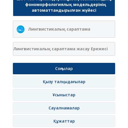
фономорфологиялық модельдерінің
автоматтандырылған жүйесі
Лингвистикалық сараптама
Лингвистикалық сараптама жасау Ережесі
Соңғылар
Қызу талқыдағылар
Ұсыныстар
Сауалнамалар
Құжаттар