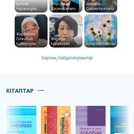
Ерғали
Норсултан
Динара
Нұржанұлы
Джумабаевич
Салимгереевна
Жармакин
Олжабай
Фарида
Қайкенұлы
Курабаева
Асем Муслимова
Барлық пайдаланушылар
КІТАПТАР