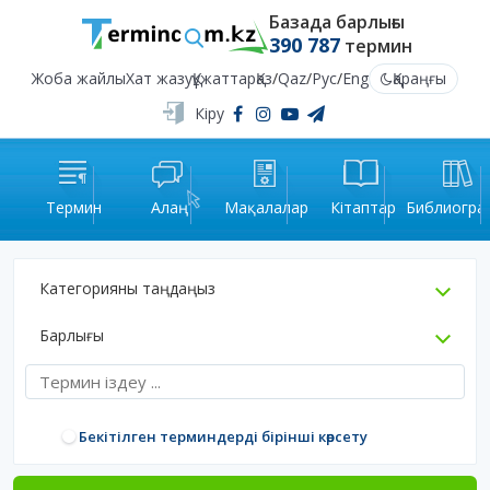
Базада барлығы
390 787
термин
Жоба жайлы
Хат жазу
Құжаттар
Қаз
/
Qaz
/
Рус
/
Eng
Қараңғы
Кіру
Термин
Алаң
Мақалалар
Кітаптар
Библиогра
Категорияны таңдаңыз
Барлығы
Бекітілген терминдерді бірінші көрсету