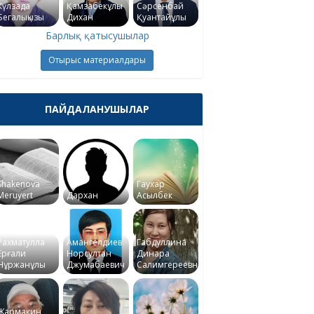
Күлзада
Қамзабекұлы
Сәрсенбай
Бегалықызы
Дихан
Қуантайұлы
Барлық қатысушылар
Отырыс материалдары
ПАЙДАЛАНУШЫЛАР
Shakenova
Гаухар
Meruyert
Дархан
Асылбек
Рахматулла
Амангелдиев
Габдуллина
Ерғали
Норсултан
Динара
Нұржанұлы
Джумабаевич
Салимгереевна
Жармакин