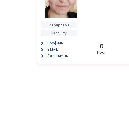
Хабарлама
Жазылу
Профиль
0
E-MAIL
Пост
0 жазылушы