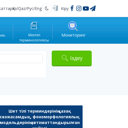
жаттар
Қаз
/
Qaz
/
Рус
/
Eng
Кіру
Қараңғы
Мониторинг
рек.
Мектеп
терминологиясы
Іздеу
Шет тілі терминдерінің қазақ
сөзжасамдық, фономорфологиялық
модельдерінің автоматтандырылған