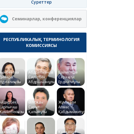
Суреттер
Семинарлар, конференциялар
РЕСПУБЛИКАЛЫҚ ТЕРМИНОЛОГИЯ
КОМИССИЯСЫ
Ақынбекова
Абдрахманов
Байменше
Динара
Сауытбек
Серікқали
Нұрғалиқызы
Абдрахманұлы
Ердіғалиұлы
Айдарбек
Әлісжан
Жұмағали
Қарлығаш
Сарқыт
Алмас
Жамалбекқызы
Қалымұлы
Қабдымәжитұлы
Бажықова
Құлманов