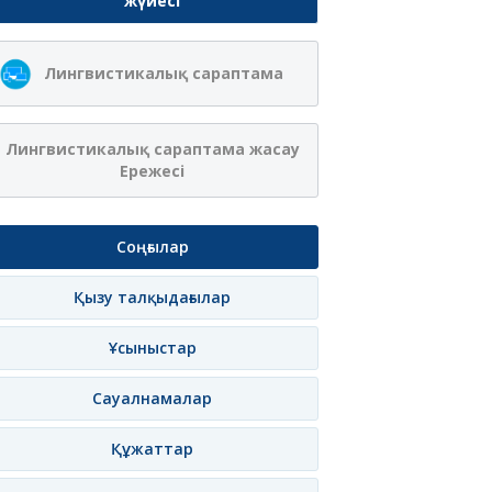
жүйесі
Лингвистикалық сараптама
Лингвистикалық сараптама жасау
Ережесі
Соңғылар
Қызу талқыдағылар
Ұсыныстар
Сауалнамалар
Құжаттар