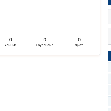
0
0
0
Ұсыныс
Сауалнама
Құжат