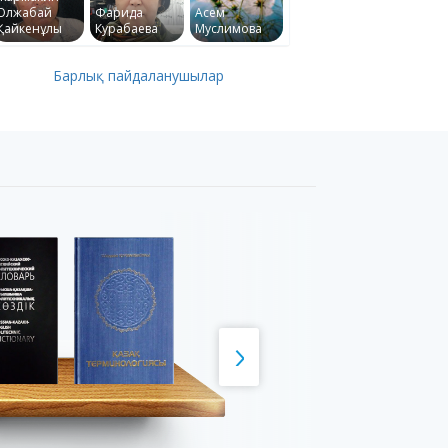
Олжабай
Фарида
Асем
Қайкенұлы
Курабаева
Муслимова
Барлық пайдаланушылар