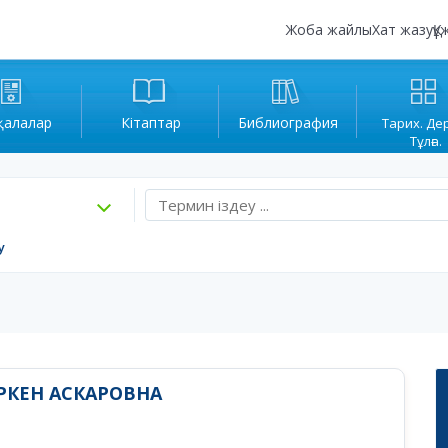
Жоба жайлы
Хат жазу
Құ
қалалар
Кітаптар
Библиография
Тарих. Де
Тұлға.
у
РКЕН АСКАРОВНА