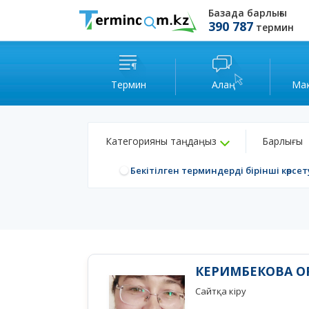
Базада барлығы
390 787
термин
Термин
Алаң
Ма
Категорияны таңдаңыз
Барлығы
Бекітілген терминдерді бірінші көрсет
КЕРИМБЕКОВА О
Сайтқа кіру