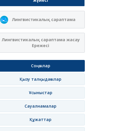
жүйесі
Лингвистикалық сараптама
Лингвистикалық сараптама жасау
Ережесі
Соңғылар
Қызу талқыдағылар
Ұсыныстар
Сауалнамалар
Құжаттар