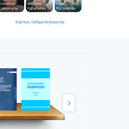
Олжабай
Фарида
Асем
Қайкенұлы
Курабаева
Муслимова
Барлық пайдаланушылар