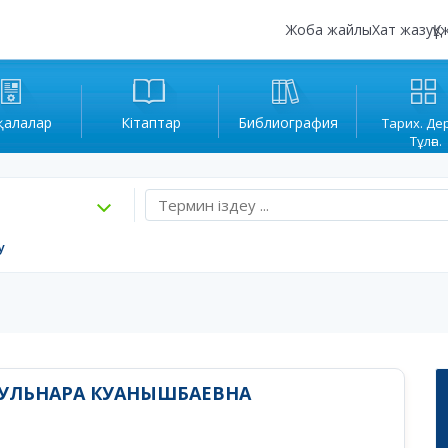
Жоба жайлы
Хат жазу
Құ
қалалар
Кітаптар
Библиография
Тарих. Де
Тұлға.
у
УЛЬНАРА КУАНЫШБАЕВНА