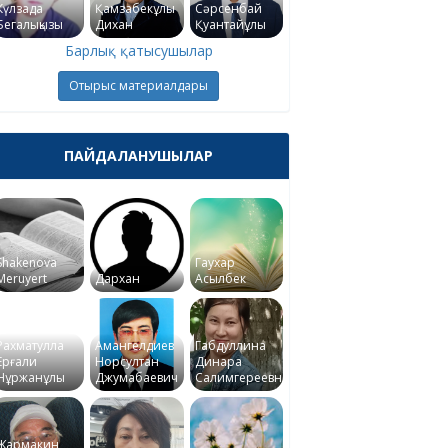
Күлзада
Қамзабекұлы
Сәрсенбай
Бегалықызы
Дихан
Қуантайұлы
Барлық қатысушылар
Отырыс материалдары
ПАЙДАЛАНУШЫЛАР
Shakenova
Гаухар
Meruyert
Дархан
Асылбек
Рахматулла
Амангелдиев
Габдуллина
Ерғали
Норсултан
Динара
Нұржанұлы
Джумабаевич
Салимгереевна
Жармакин