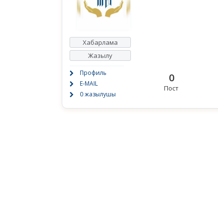
Хабарлама
Жазылу
Профиль
0
E-MAIL
Пост
0 жазылушы