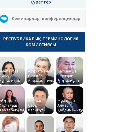
Суреттер
Семинарлар, конференциялар
РЕСПУБЛИКАЛЫҚ ТЕРМИНОЛОГИЯ
КОМИССИЯСЫ
Ақынбекова
Абдрахманов
Байменше
Динара
Сауытбек
Серікқали
Нұрғалиқызы
Абдрахманұлы
Ердіғалиұлы
Айдарбек
Әлісжан
Жұмағали
Қарлығаш
Сарқыт
Алмас
Жамалбекқызы
Қалымұлы
Қабдымәжитұлы
Бажықова
Құлманов