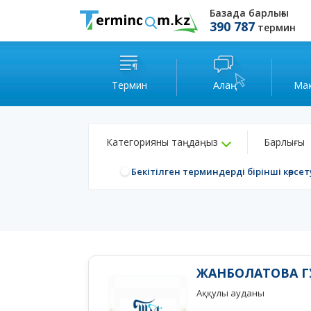
Базада барлығы
390 787
термин
Термин
Алаң
Ма
Категорияны таңдаңыз
Барлығы
Бекітілген терминдерді бірінші көрсет
ЖАНБОЛАТОВА Г
Аққулы ауданы