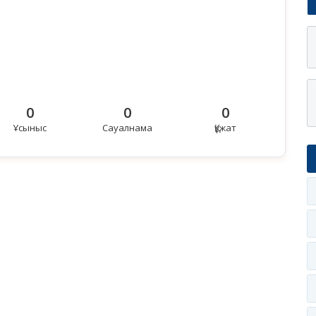
0
0
0
Ұсыныс
Сауалнама
Құжат