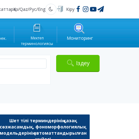
жаттар
Қаз
/
Qaz
/
Рус
/
Eng
Кіру
Қараңғы
Мониторинг
рек.
Мектеп
терминологиясы
Іздеу
Шет тілі терминдерінің қазақ
сөзжасамдық, фономорфологиялық
модельдерінің автоматтандырылған