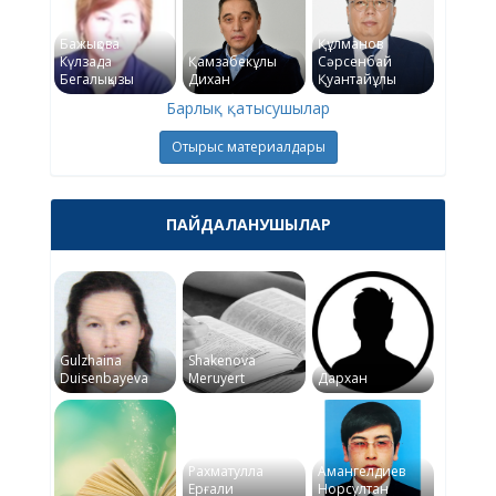
Бажықова
Құлманов
Күлзада
Қамзабекұлы
Сәрсенбай
Бегалықызы
Дихан
Қуантайұлы
Барлық қатысушылар
Отырыс материалдары
ПАЙДАЛАНУШЫЛАР
Gulzhaina
Shakenova
Duisenbayeva
Meruyert
Дархан
Рахматулла
Амангелдиев
Ерғали
Норсултан