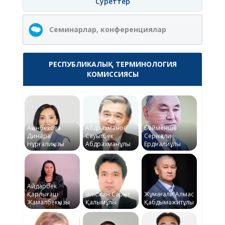
Суреттер
Семинарлар, конференциялар
РЕСПУБЛИКАЛЫҚ ТЕРМИНОЛОГИЯ
КОМИССИЯСЫ
Ақынбекова
Абдрахманов
Байменше
Динара
Сауытбек
Серікқали
Нұрғалиқызы
Абдрахманұлы
Ердіғалиұлы
Айдарбек
Қарлығаш
Әлісжан Сарқыт
Жұмағали Алмас
Жамалбекқызы
Қалымұлы
Қабдымәжитұлы