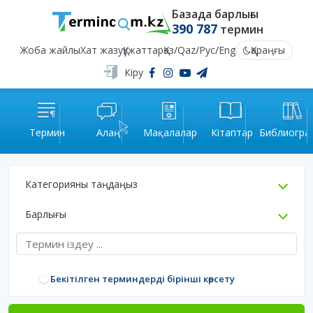
Базада барлығы
390 787
термин
Жоба жайлы
Хат жазу
Құжаттар
Қаз
/
Qaz
/
Рус
/
Eng
Қараңғы
Кіру
Термин
Алаң
Мақалалар
Кітаптар
Библиогра
Категорияны таңдаңыз
Барлығы
Бекітілген терминдерді бірінші көрсету