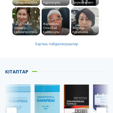
Гаухар Асылбек
Нұржанұлы
Джумабаевич
Габдуллина
Жармакин
Динара
Олжабай
Фарида
Салимгереевна
Қайкенұлы
Курабаева
Барлық пайдаланушылар
КІТАПТАР