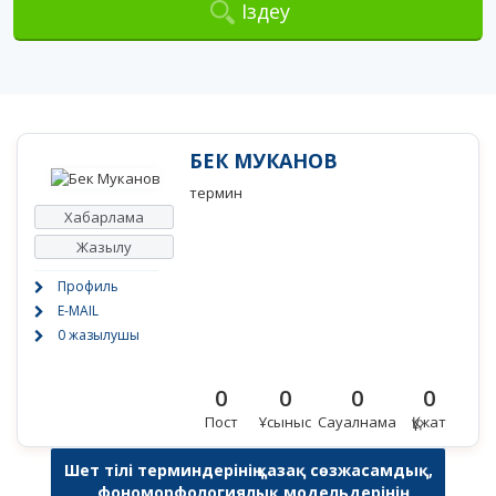
Іздеу
БЕК МУКАНОВ
термин
Хабарлама
Жазылу
Профиль
E-MAIL
0 жазылушы
0
0
0
0
Пост
Ұсыныс
Сауалнама
Құжат
Шет тілі терминдерінің қазақ сөзжасамдық,
фономорфологиялық модельдерінің