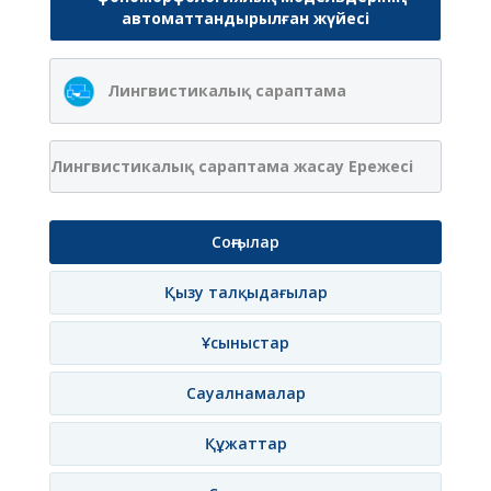
автоматтандырылған жүйесі
Лингвистикалық сараптама
Лингвистикалық сараптама жасау Ережесі
Соңғылар
Қызу талқыдағылар
Ұсыныстар
Сауалнамалар
Құжаттар