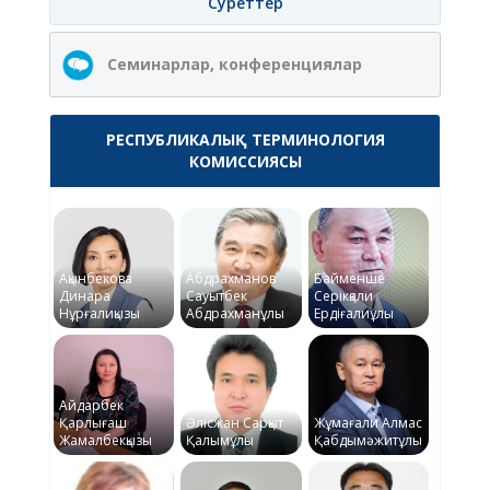
Суреттер
Семинарлар, конференциялар
РЕСПУБЛИКАЛЫҚ ТЕРМИНОЛОГИЯ
КОМИССИЯСЫ
Ақынбекова
Абдрахманов
Байменше
Динара
Сауытбек
Серікқали
Нұрғалиқызы
Абдрахманұлы
Ердіғалиұлы
Айдарбек
Қарлығаш
Әлісжан Сарқыт
Жұмағали Алмас
Жамалбекқызы
Қалымұлы
Қабдымәжитұлы