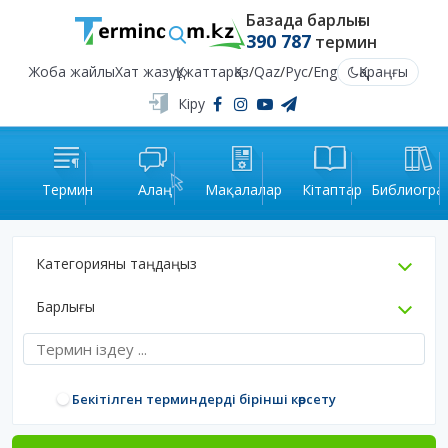
Базада барлығы
390 787
термин
Жоба жайлы
Хат жазу
Құжаттар
Қаз
/
Qaz
/
Рус
/
Eng
Қараңғы
Кіру
Термин
Алаң
Мақалалар
Кітаптар
Библиогра
Категорияны таңдаңыз
Барлығы
Бекітілген терминдерді бірінші көрсету