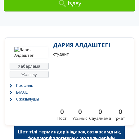
Іздеу
ДАРИЯ АЛДАШТЕГІ
студент
Хабарлама
Жазылу
Профиль
E-MAIL
0 жазылушы
0
0
0
0
Пост
Ұсыныс
Сауалнама
Құжат
Шет тілі терминдерінің қазақ сөзжасамдық,
фономорфологиялық модельдерінің