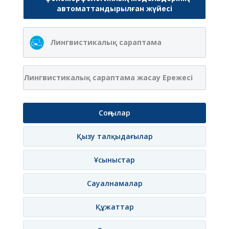
автоматтандырылған жүйесі
Лингвистикалық сараптама
Лингвистикалық сараптама жасау Ережесі
Соңғылар
Қызу талқыдағылар
Ұсыныстар
Сауалнамалар
Құжаттар