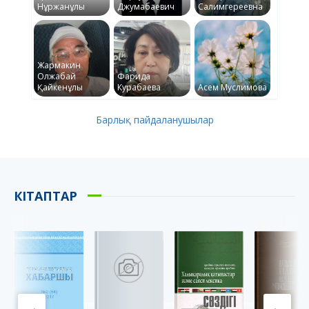
Нұржанұлы
Джумабаевич
Салимгереевна
Жармакин
Олжабай
Фарида
Қайкенұлы
Курабаева
Асем Муслимова
Барлық пайдаланушылар
КІТАПТАР