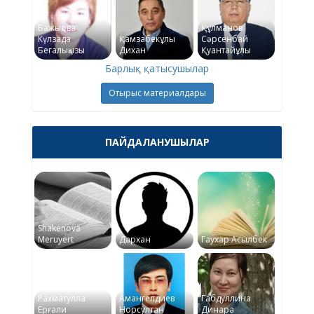
Бажықова
Құлманов
Күлзада
Қамзабекұлы
Сәрсенбай
Бегалықызы
Дихан
Қуантайұлы
Барлық қатысушылар
Отырыс материалдары
ПАЙДАЛАНУШЫЛАР
Shakenova
Meruyert
Дархан
Гаухар Асылбек
Рахматулла
Амангелдиев
Габдуллина
Ерғали
Норсултан
Динара