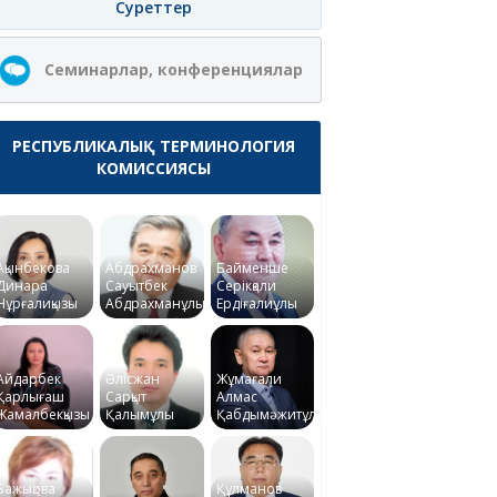
Суреттер
Семинарлар, конференциялар
РЕСПУБЛИКАЛЫҚ ТЕРМИНОЛОГИЯ
КОМИССИЯСЫ
Ақынбекова
Абдрахманов
Байменше
Динара
Сауытбек
Серікқали
Нұрғалиқызы
Абдрахманұлы
Ердіғалиұлы
Айдарбек
Әлісжан
Жұмағали
Қарлығаш
Сарқыт
Алмас
Жамалбекқызы
Қалымұлы
Қабдымәжитұлы
Бажықова
Құлманов