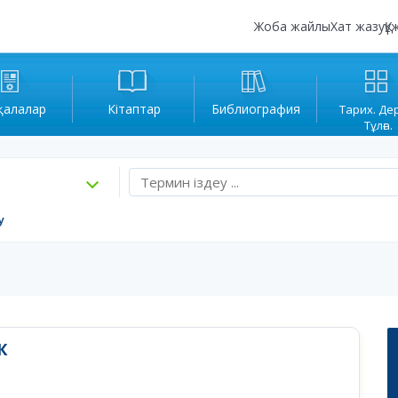
Жоба жайлы
Хат жазу
Құ
қалалар
Кітаптар
Библиография
Тарих. Де
Тұлға.
у
К