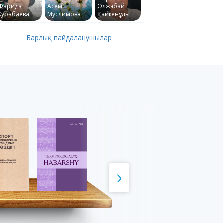
Фарида
Асем
Олжабай
Курабаева
Муслимова
Қайкенұлы
Барлық пайдаланушылар