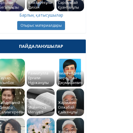
Күлзада
Қамзабекұлы
Сәрсенбай
Бегалықызы
Дихан
Қуантайұлы
Барлық қатысушылар
Отырыс материалдары
ПАЙДАЛАНУШЫЛАР
Рахматулла
Амангелдиев
Гаухар
Ерғали
Норсултан
Асылбек
Нұржанұлы
Джумабаевич
Габдуллина
Жармакин
Динара
Shakenova
Олжабай
Салимгереевна
Meruyert
Қайкенұлы
Жармакин