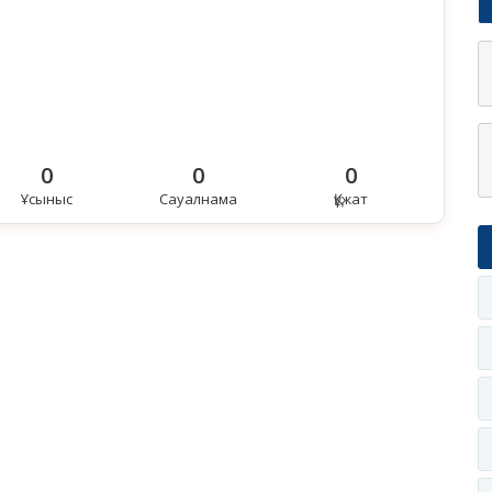
0
0
0
Ұсыныс
Сауалнама
Құжат