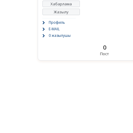
Хабарлама
Жазылу
Профиль
E-MAIL
0 жазылушы
0
Пост