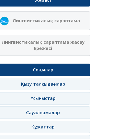
жүйесі
Лингвистикалық сараптама
Лингвистикалық сараптама жасау
Ережесі
Соңғылар
Қызу талқыдағылар
Ұсыныстар
Сауалнамалар
Құжаттар