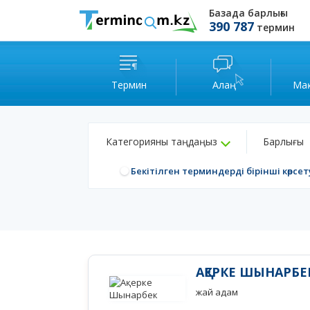
Базада барлығы
390 787
термин
Термин
Алаң
Ма
Категорияны таңдаңыз
Барлығы
Бекітілген терминдерді бірінші көрсет
АҚЕРКЕ ШЫНАРБЕ
жай адам