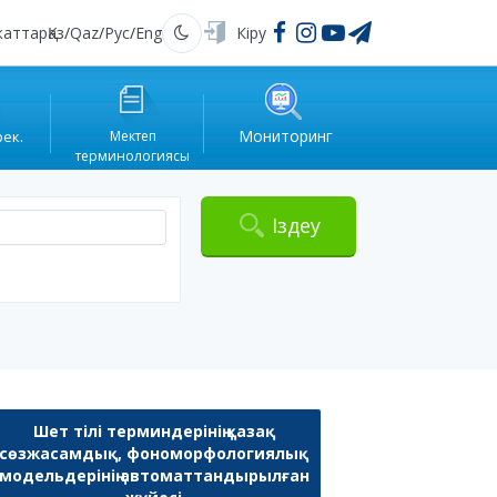
жаттар
Қаз
/
Qaz
/
Рус
/
Eng
Кіру
Қараңғы
Мониторинг
рек.
Мектеп
терминологиясы
Іздеу
Шет тілі терминдерінің қазақ
сөзжасамдық, фономорфологиялық
модельдерінің автоматтандырылған