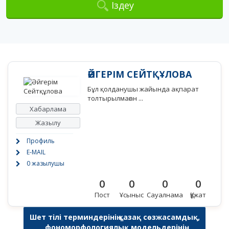
Іздеу
ӘЙГЕРІМ СЕЙТҚҰЛОВА
Бұл қолданушы жайында ақпарат
толтырылмаған ...
Хабарлама
Жазылу
Профиль
E-MAIL
0 жазылушы
0
0
0
0
Пост
Ұсыныс
Сауалнама
Құжат
Шет тілі терминдерінің қазақ сөзжасамдық,
фономорфологиялық модельдерінің