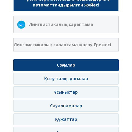
автоматтандырылған жүйесі
Лингвистикалық сараптама
Лингвистикалық сараптама жасау Ережесі
Соңғылар
Қызу талқыдағылар
Ұсыныстар
Сауалнамалар
Құжаттар