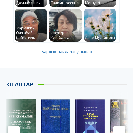
Джумабаевич
Салимгереевна
Meruyert
Жармакин
Олжабай
Фарида
Қайкенұлы
Курабаева
Асем Муслимова
Барлық пайдаланушылар
КІТАПТАР