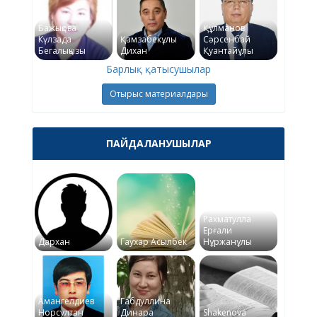
Бажықова
Құлманов
Күлзада
Қамзабекұлы
Сәрсенбай
Бегалықызы
Дихан
Қуантайұлы
Барлық қатысушылар
Отырыс материалдары
ПАЙДАЛАНУШЫЛАР
Рахматулла
Ерғали
Дархан
Гаухар Асылбек
Нұржанұлы
Амангелдиев
Габдуллина
Норсултан
Динара
Shakenova