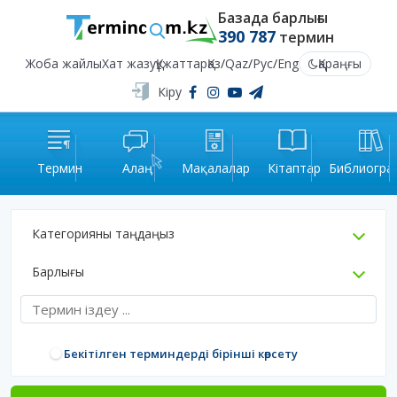
Базада барлығы
390 787
термин
Жоба жайлы
Хат жазу
Құжаттар
Қаз
/
Qaz
/
Рус
/
Eng
Қараңғы
Кіру
Термин
Алаң
Мақалалар
Кітаптар
Библиогра
Категорияны таңдаңыз
Барлығы
Бекітілген терминдерді бірінші көрсету