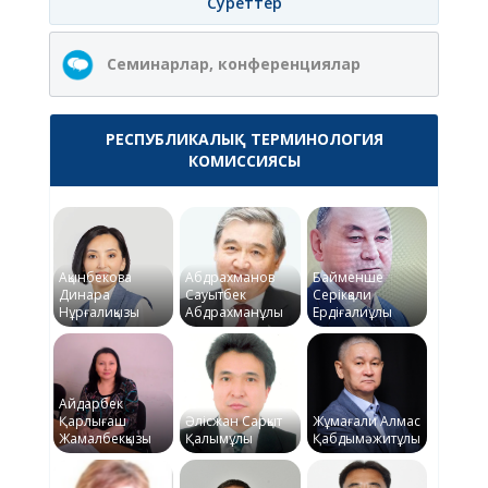
Суреттер
Семинарлар, конференциялар
РЕСПУБЛИКАЛЫҚ ТЕРМИНОЛОГИЯ
КОМИССИЯСЫ
Ақынбекова
Абдрахманов
Байменше
Динара
Сауытбек
Серікқали
Нұрғалиқызы
Абдрахманұлы
Ердіғалиұлы
Айдарбек
Қарлығаш
Әлісжан Сарқыт
Жұмағали Алмас
Жамалбекқызы
Қалымұлы
Қабдымәжитұлы