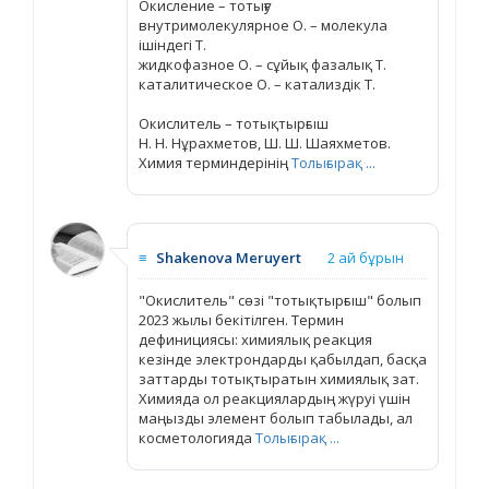
Окисление – тотығу
внутримолекулярное О. – молекула
ішіндегі Т.
жидкофазное О. – сұйық фазалық Т.
каталитическое О. – катализдік Т.
Окислитель – тотықтырғыш
Н. Н. Нұрахметов, Ш. Ш. Шаяхметов.
Химия терминдерінің
Толығырақ ...
≡
Shakenova Meruyert
2 ай бұрын
"Окислитель" сөзі "тотықтырғыш" болып
2023 жылы бекітілген. Термин
дефинициясы: химиялық реакция
кезінде электрондарды қабылдап, басқа
заттарды тотықтыратын химиялық зат.
Химияда ол реакциялардың жүруі үшін
маңызды элемент болып табылады, ал
косметологияда
Толығырақ ...