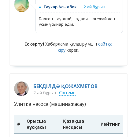
≡
Гаухар Асылбек
2 ай бұрын
Балкон – ауажай, лоджия – іргежай деп
ұсын ұсынар едім.
Ескерту!
Хабарлама қалдыру үшін
сайтқа
кіру
керек.
БЕКДІЛДӘ ҚОЖАХМЕТОВ
2 ай бұрын
Сілтеме
Улитка насоса (машинажасау)
Орысша
Қазақша
#
Рейтинг
нұсқасы
нұсқасы