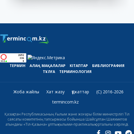
ТЕРМИН
АЛАҢ
МАҚАЛАЛАР
КІТАПТАР
БИБЛИОГРАФИЯ
ТҰЛҒА
ТЕРМИНОЛОГИЯ
Жоба жайлы
Хат жазу
Құжаттар
(C) 2016-2026
termincom.kz
Қазақстан Республикасының Ғылым және жоғары білім министрлігі Тіл
саясаты комитетінің тапсырмасы бойынша Шайсұлтан Шаяхметов
атындағы «Тіл-Қазына» ұлттық ғылыми-практикалық орталығы әзірледі.