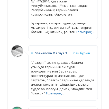
№1 (47) 2014. Қазақстан
Республикасының Үкіметі жанындағы
Республикалық терминология
комиссиясының бюллетені.
Бұқаралық ақпарат құралдарында
мысал ретінде жиі сын айтылып жүрген
балкон – «қылтима», фонтан
Толығырақ ...
≡
Shakenova Meruyert
2 ай бұрын
"Лождия" сөзіне қазақша балама
ұсынуда терминнің екі түрлі
ерекшелігіне мән беру керек:
архитектуралық мағынасының дәл
сақталуы; "балкон" терминіне қарағанда
ғимарат көлемінің ішінде, ішке кіріккен
түрде орналасуы. Демек, "лождия" мен
"балкон"
Толығырақ ...