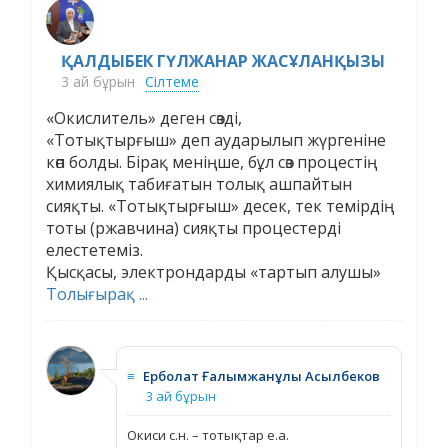
ҚАЛДЫБЕК ГҮЛЖАНАР ЖАСҰЛАНҚЫЗЫ
3 ай бұрын
Сілтеме
«Окислитель» деген сөзді,
«Тотықтырғыш» деп аударылып жүргеніне
көп болды. Бірақ меніңше, бұл сөз процестің
химиялық табиғатын толық ашпайтын
сияқты. «Тотықтырғыш» десек, тек темірдің
тоты (ржавчина) сияқты процестерді
елестетеміз.
Қысқасы, электрондарды «тартып алушы»
Толығырақ ...
≡
Ерболат Ғалымжанұлы Асылбеков
3 ай бұрын
Окиси с.н. – тотықтар е.а.