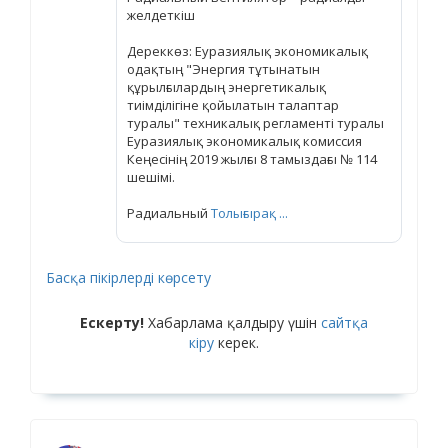
желдеткіш
Дереккөз: Еуразиялық экономикалық
одақтың "Энергия тұтынатын
құрылғылардың энергетикалық
тиімділігіне қойылатын талаптар
туралы" техникалық регламенті туралы
Еуразиялық экономикалық комиссия
Кеңесінің 2019 жылғы 8 тамыздағы № 114
шешімі.
Радиальный
Толығырақ ...
Басқа пікірлерді көрсету
Ескерту!
Хабарлама қалдыру үшін
сайтқа
кіру
керек.