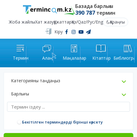
Базада барлығы
390 787
термин
Жоба жайлы
Хат жазу
Құжаттар
Қаз
/
Qaz
/
Рус
/
Eng
Қараңғы
Кіру
Термин
Алаң
Мақалалар
Кітаптар
Библиогра
Категорияны таңдаңыз
Барлығы
Бекітілген терминдерді бірінші көрсету