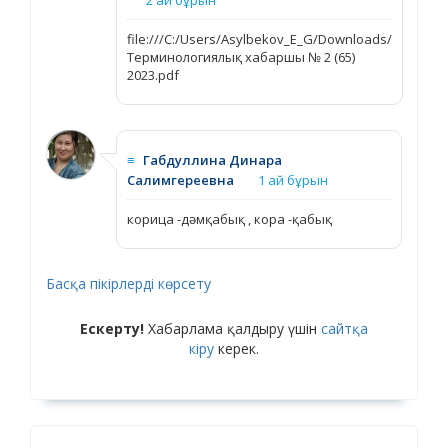
file:///C:/Users/Asylbekov_E_G/Downloads/
Терминологиялық хабаршы № 2 (65)
2023.pdf
≡
Габдуллина Динара
Салимгереевна
1 ай бұрын
корица -дәмқабық , кора -қабық
Басқа пікірлерді көрсету
Ескерту!
Хабарлама қалдыру үшін
сайтқа
кіру
керек.