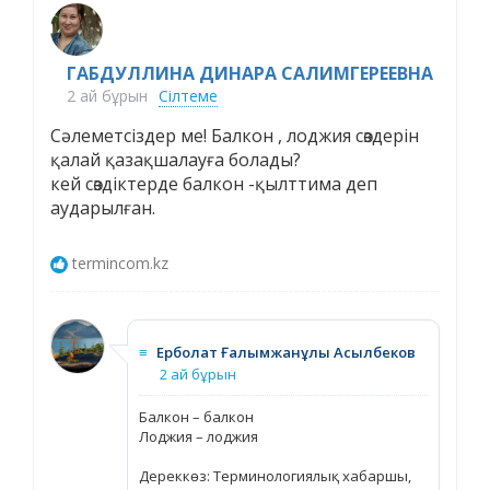
ГАБДУЛЛИНА ДИНАРА САЛИМГЕРЕЕВНА
2 ай бұрын
Сілтеме
Cәлеметсіздер ме! Балкон , лоджия сөздерін
қалай қазақшалауға болады?
кей сөздіктерде балкон -қылттима деп
аударылған.
termincom.kz
≡
Ерболат Ғалымжанұлы Асылбеков
2 ай бұрын
Балкон – балкон
Лоджия – лоджия
Дереккөз: Терминологиялық хабаршы,