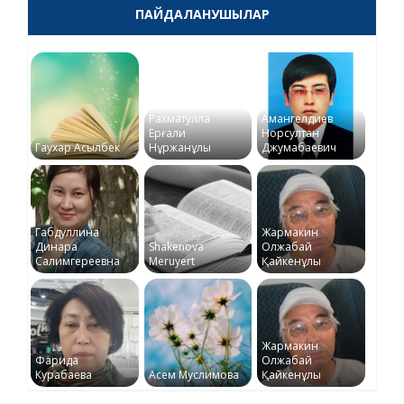
ПАЙДАЛАНУШЫЛАР
Рахматулла
Амангелдиев
Ерғали
Норсултан
Гаухар Асылбек
Нұржанұлы
Джумабаевич
Габдуллина
Жармакин
Динара
Shakenova
Олжабай
Салимгереевна
Meruyert
Қайкенұлы
Жармакин
Фарида
Олжабай
Курабаева
Асем Муслимова
Қайкенұлы