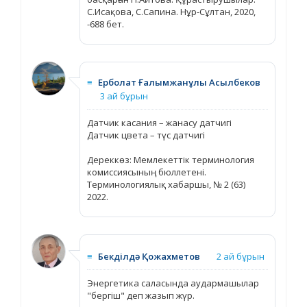
С.Исақова, С.Сапина. Нұр-Сұлтан, 2020,
-688 бет.
≡
Ерболат Ғалымжанұлы Асылбеков
3 ай бұрын
Датчик касания – жанасу датчигі
Датчик цвета – түс датчигі
Дереккөз: Мемлекеттік терминология
комиссиясының бюллетені.
Терминологиялық хабаршы, № 2 (63)
2022.
≡
Бекділдә Қожахметов
2 ай бұрын
Энергетика саласында аудармашылар
"бергіш" деп жазып жүр.