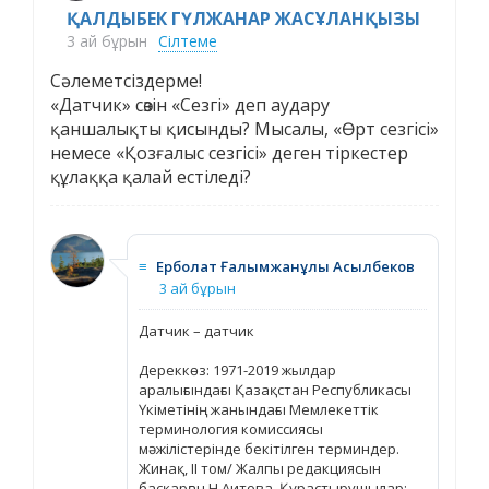
ҚАЛДЫБЕК ГҮЛЖАНАР ЖАСҰЛАНҚЫЗЫ
3 ай бұрын
Сілтеме
Сәлеметсіздерме!
«Датчик» сөзін «Сезгі» деп аудару
қаншалықты қисынды? Мысалы, «Өрт сезгісі»
немесе «Қозғалыс сезгісі» деген тіркестер
құлаққа қалай естіледі?
≡
Ерболат Ғалымжанұлы Асылбеков
3 ай бұрын
Датчик – датчик
Дереккөз: 1971-2019 жылдар
аралығындағы Қазақстан Республикасы
Үкіметінің жанындағы Мемлекеттік
терминология комиссиясы
мәжілістерінде бекітілген терминдер.
Жинақ, ІІ том/ Жалпы редакциясын
басқарған Н.Аитова. Құрастырушылар: