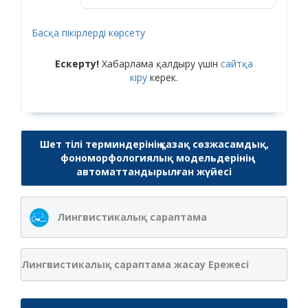
Басқа пікірлерді көрсету
Ескерту!
Хабарлама қалдыру үшін
сайтқа
кіру
керек.
Шет тілі терминдерінің қазақ сөзжасамдық,
фономорфологиялық модельдерінің
автоматтандырылған жүйесі
Лингвистикалық сараптама
Лингвистикалық сараптама жасау Ережесі