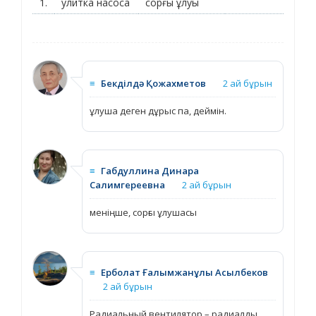
1.
улитка насоса
сорғы ұлуы
≡
Бекділдә Қожахметов
2 ай бұрын
ұлуша деген дұрыс па, деймін.
≡
Габдуллина Динара
Салимгереевна
2 ай бұрын
меніңше, сорғы ұлушасы
≡
Ерболат Ғалымжанұлы Асылбеков
2 ай бұрын
Радиальный вентилятор – радиалды