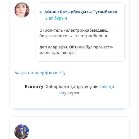
≡
Айнаш Батырбекқызы Туғанбаева
2 ай бұрын
Окислитель - электронқабылдағыш
Восстановитель - электронбергіш
деп алар едім. Өйткені бұл процестің
мәнін тура ашады.
Басқа пікірлерді көрсету
Ескерту!
Хабарлама қалдыру үшін
сайтқа
кіру
керек.