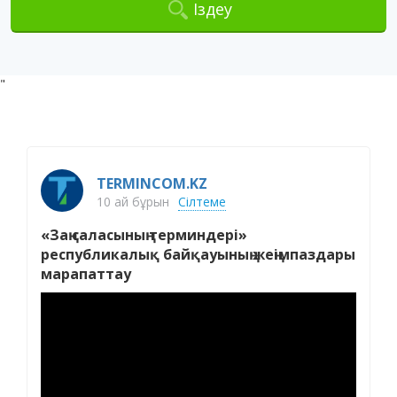
Іздеу
"
TERMINCOM.KZ
10 ай бұрын
Сілтеме
«Заң саласының терминдері»
республикалық байқауының жеңімпаздары
марапаттау