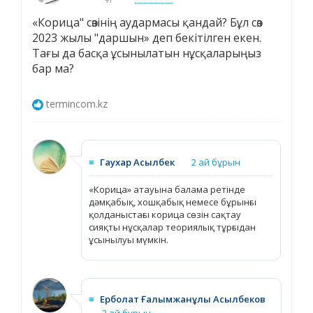
«Корица" сөзінің аудармасы қандай? Бұл сөз
2023 жылы "даршын» деп бекітілген екен.
Тағы да басқа ұсынылатын нұсқаларыңыз
бар ма?
termincom.kz
≡
Гаухар Асылбек
2 ай бұрын
«Корица» атауына балама ретінде
дәмқабық, хошқабық немесе бұрынғы
қолданыстағы корица сөзін сақтау
сияқты нұсқалар теориялық тұрғыдан
ұсынылуы мүмкін.
≡
Ерболат Ғалымжанұлы Асылбеков
2 ай бұрын