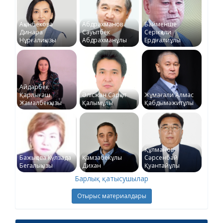
Ақынбекова
Абдрахманов
Байменше
Динара
Сауытбек
Серікқали
Нұрғалиқызы
Абдрахманұлы
Ердіғалиұлы
Айдарбек
Қарлығаш
Әлісжан Сарқыт
Жұмағали Алмас
Жамалбекқызы
Қалымұлы
Қабдымәжитұлы
Құлманов
Бажықова Күлзада
Қамзабекұлы
Сәрсенбай
Бегалықызы
Дихан
Қуантайұлы
Барлық қатысушылар
Отырыс материалдары