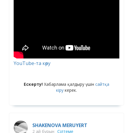
YouTube-та көру
Ескерту!
Хабарлама қалдыру үшін
сайтқа
кіру
керек.
SHAKENOVA MERUYERT
2 ай бұрын
Сілтеме