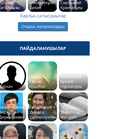
Күлзада
Қамзабекұлы
Сәрсенбай
Бегалықызы
Дихан
Қуантайұлы
Барлық қатысушылар
Отырыс материалдары
ПАЙДАЛАНУШЫЛАР
Рахматулла
Гаухар
Ерғали
Дархан
Асылбек
Нұржанұлы
Амангелдиев
Габдуллина
Норсултан
Динара
Shakenova
Джумабаевич
Салимгереевна
Meruyert
Жармакин