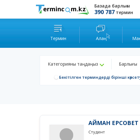
Базада барлығы
390 787
термин
Термин
Алаң
Ма
Категорияны таңдаңыз
Барлығы
Бекітілген терминдерді бірінші көрсет
АЙМАН ЕРСОВЕТ
Студент