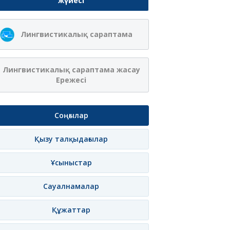
жүйесі
Лингвистикалық сараптама
Лингвистикалық сараптама жасау
Ережесі
Соңғылар
Қызу талқыдағылар
Ұсыныстар
Сауалнамалар
Құжаттар