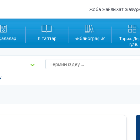
Жоба жайлы
Хат жазу
Құ
қалалар
Кітаптар
Библиография
Тарих. Де
Тұлға.
у