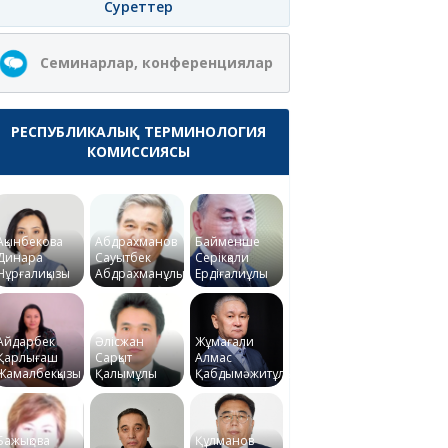
Суреттер
Семинарлар, конференциялар
РЕСПУБЛИКАЛЫҚ ТЕРМИНОЛОГИЯ
КОМИССИЯСЫ
Ақынбекова
Абдрахманов
Байменше
Динара
Сауытбек
Серікқали
Нұрғалиқызы
Абдрахманұлы
Ердіғалиұлы
Айдарбек
Әлісжан
Жұмағали
Қарлығаш
Сарқыт
Алмас
Жамалбекқызы
Қалымұлы
Қабдымәжитұлы
Бажықова
Құлманов