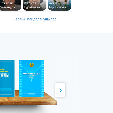
Олжабай
Фарида
Асем
Қайкенұлы
Курабаева
Муслимова
Барлық пайдаланушылар