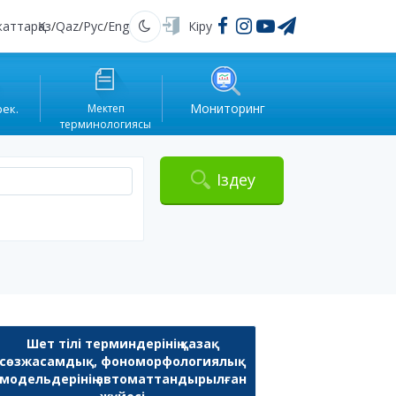
жаттар
Қаз
/
Qaz
/
Рус
/
Eng
Кіру
Қараңғы
Мониторинг
рек.
Мектеп
терминологиясы
Іздеу
Шет тілі терминдерінің қазақ
сөзжасамдық, фономорфологиялық
модельдерінің автоматтандырылған