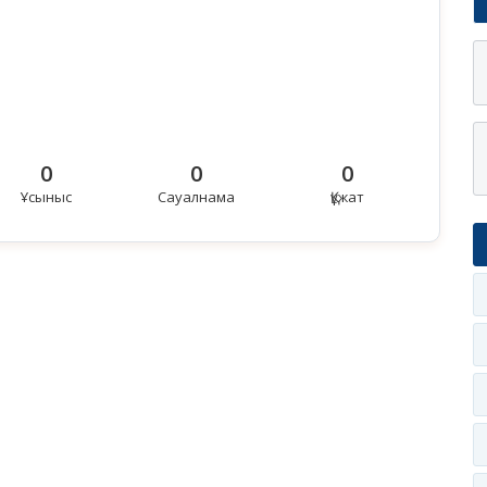
0
0
0
Ұсыныс
Сауалнама
Құжат