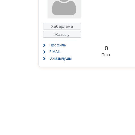
Хабарлама
Жазылу
Профиль
0
E-MAIL
Пост
0 жазылушы