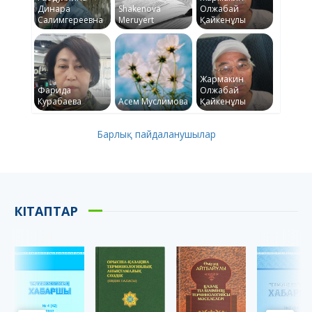
Динара
Shakenova
Олжабай
Салимгереевна
Meruyert
Қайкенұлы
Жармакин
Фарида
Олжабай
Курабаева
Асем Муслимова
Қайкенұлы
Барлық пайдаланушылар
КІТАПТАР