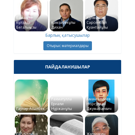
Бажықова
Құлманов
Күлзада
Қамзабекұлы
Сәрсенбай
Бегалықызы
Дихан
Қуантайұлы
Барлық қатысушылар
Отырыс материалдары
ПАЙДАЛАНУШЫЛАР
Рахматулла
Амангелдиев
Ерғали
Норсултан
Гаухар Асылбек
Нұржанұлы
Джумабаевич
Габдуллина
Жармакин