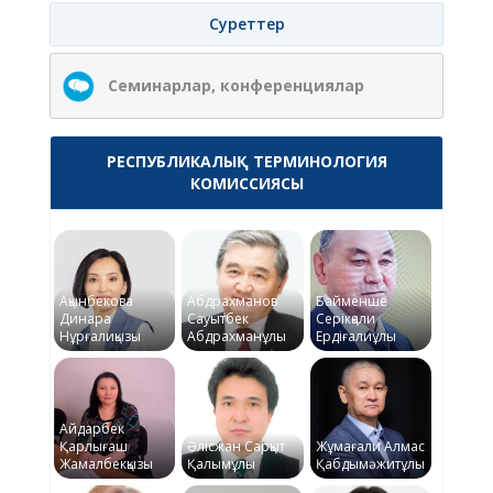
Суреттер
Семинарлар, конференциялар
РЕСПУБЛИКАЛЫҚ ТЕРМИНОЛОГИЯ
КОМИССИЯСЫ
Ақынбекова
Абдрахманов
Байменше
Динара
Сауытбек
Серікқали
Нұрғалиқызы
Абдрахманұлы
Ердіғалиұлы
Айдарбек
Қарлығаш
Әлісжан Сарқыт
Жұмағали Алмас
Жамалбекқызы
Қалымұлы
Қабдымәжитұлы