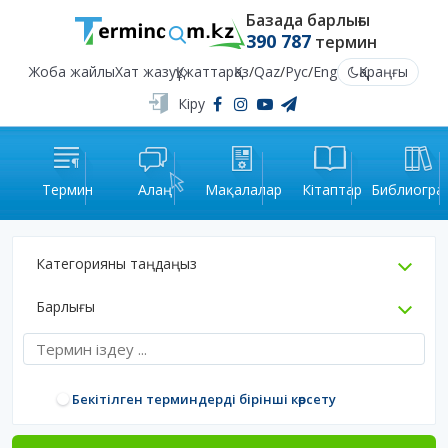
Базада барлығы
390 787
термин
Жоба жайлы
Хат жазу
Құжаттар
Қаз
/
Qaz
/
Рус
/
Eng
Қараңғы
Кіру
Термин
Алаң
Мақалалар
Кітаптар
Библиогра
Категорияны таңдаңыз
Барлығы
Бекітілген терминдерді бірінші көрсету