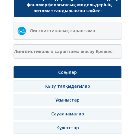
фономорфологиялық модельдерінің
автоматтандырылған жүйесі
Лингвистикалық сараптама
Лингвистикалық сараптама жасау Ережесі
Соңғылар
Қызу талқыдағылар
Ұсыныстар
Сауалнамалар
Құжаттар