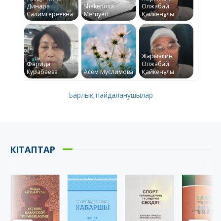
Динара
Shakenova
Олжабай
Салимгереевна
Meruyert
Қайкенұлы
Жармакин
Фарида
Олжабай
Курабаева
Асем Муслимова
Қайкенұлы
Барлық пайдаланушылар
КІТАПТАР