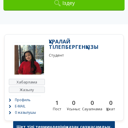
Іздеу
ҚҰРАЛАЙ
ТІЛЕПБЕРГЕНҚЫЗЫ
Студент
Хабарлама
Жазылу
Профиль
1
0
0
0
E-MAIL
Пост
Ұсыныс
Сауалнама
Құжат
0 жазылушы
Шет тілі терминдерінің қазақ сөзжасамдық,