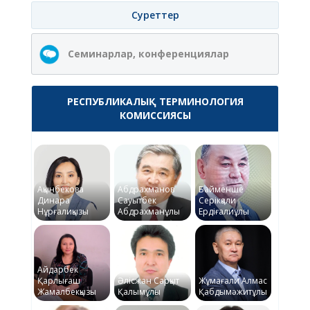
Суреттер
Семинарлар, конференциялар
РЕСПУБЛИКАЛЫҚ ТЕРМИНОЛОГИЯ
КОМИССИЯСЫ
Ақынбекова
Абдрахманов
Байменше
Динара
Сауытбек
Серікқали
Нұрғалиқызы
Абдрахманұлы
Ердіғалиұлы
Айдарбек
Қарлығаш
Әлісжан Сарқыт
Жұмағали Алмас
Жамалбекқызы
Қалымұлы
Қабдымәжитұлы