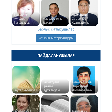
Бажықова
Құлманов
Күлзада
Қамзабекұлы
Сәрсенбай
Бегалықызы
Дихан
Қуантайұлы
Барлық қатысушылар
Отырыс материалдары
ПАЙДАЛАНУШЫЛАР
Рахматулла
Амангелдиев
Ерғали
Норсултан
Гаухар Асылбек
Нұржанұлы
Джумабаевич
Габдуллина
Жармакин