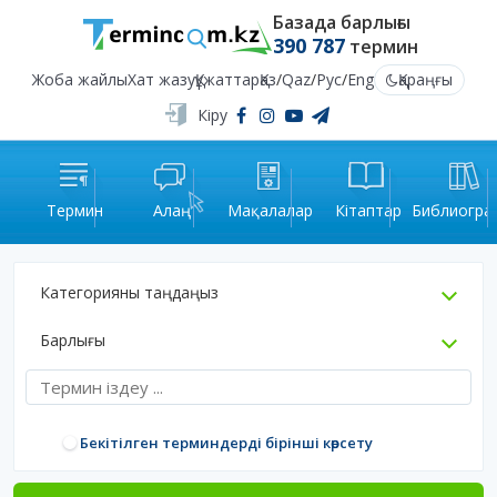
Базада барлығы
390 787
термин
Жоба жайлы
Хат жазу
Құжаттар
Қаз
/
Qaz
/
Рус
/
Eng
Қараңғы
Кіру
Термин
Алаң
Мақалалар
Кітаптар
Библиогра
Категорияны таңдаңыз
Барлығы
Бекітілген терминдерді бірінші көрсету