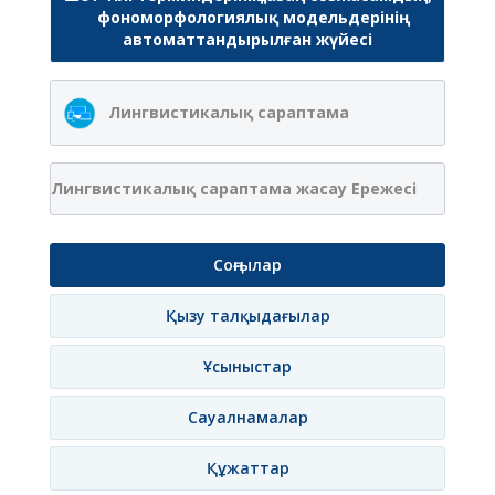
фономорфологиялық модельдерінің
автоматтандырылған жүйесі
Лингвистикалық сараптама
Лингвистикалық сараптама жасау Ережесі
Соңғылар
Қызу талқыдағылар
Ұсыныстар
Сауалнамалар
Құжаттар