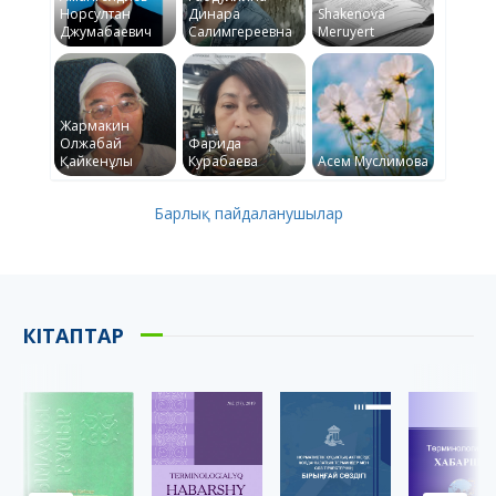
Норсултан
Динара
Shakenova
Джумабаевич
Салимгереевна
Meruyert
Жармакин
Олжабай
Фарида
Қайкенұлы
Курабаева
Асем Муслимова
Барлық пайдаланушылар
КІТАПТАР