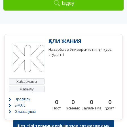
Іздеу
ҚАЛИ ЖАНИЯ
Назарбаев Университетінің 4 курс
студенті
Хабарлама
Жазылу
Профиль
0
0
0
0
E-MAIL
Пост
Ұсыныс
Сауалнама
Құжат
0 жазылушы
Шет тілі терминдерінің қазақ сөзжасамдық,