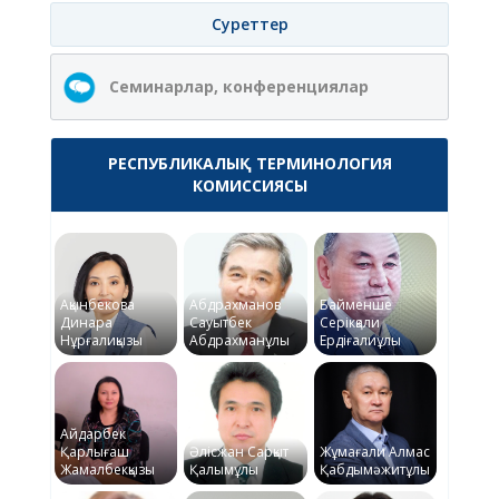
Суреттер
Семинарлар, конференциялар
РЕСПУБЛИКАЛЫҚ ТЕРМИНОЛОГИЯ
КОМИССИЯСЫ
Ақынбекова
Абдрахманов
Байменше
Динара
Сауытбек
Серікқали
Нұрғалиқызы
Абдрахманұлы
Ердіғалиұлы
Айдарбек
Қарлығаш
Әлісжан Сарқыт
Жұмағали Алмас
Жамалбекқызы
Қалымұлы
Қабдымәжитұлы