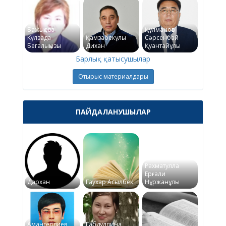
Бажықова
Құлманов
Күлзада
Қамзабекұлы
Сәрсенбай
Бегалықызы
Дихан
Қуантайұлы
Барлық қатысушылар
Отырыс материалдары
ПАЙДАЛАНУШЫЛАР
Рахматулла
Ерғали
Дархан
Гаухар Асылбек
Нұржанұлы
Амангелдиев
Габдуллина