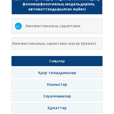
фономорфологиялық модельдерінің
автоматтандырылған жүйесі
Лингвистикалық сараптама
Лингвистикалық сараптама жасау Ережесі
Соңғылар
Қызу талқыдағылар
Ұсыныстар
Сауалнамалар
Құжаттар