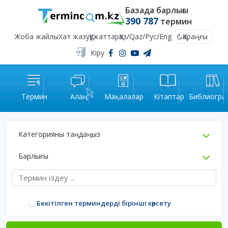
Базада барлығы
390 787
термин
Жоба жайлы
Хат жазу
Құжаттар
Қаз
/
Qaz
/
Рус
/
Eng
Қараңғы
Кіру
Термин
Алаң
Мақалалар
Кітаптар
Библиогра
Категорияны таңдаңыз
Барлығы
Бекітілген терминдерді бірінші көрсету