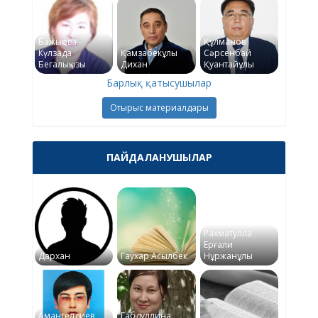
Бажықова
Құлманов
Күлзада
Қамзабекұлы
Сәрсенбай
Бегалықызы
Дихан
Қуантайұлы
Барлық қатысушылар
Отырыс материалдары
ПАЙДАЛАНУШЫЛАР
Рахматулла
Ерғали
Дархан
Гаухар Асылбек
Нұржанұлы
Амангелдиев
Габдуллина