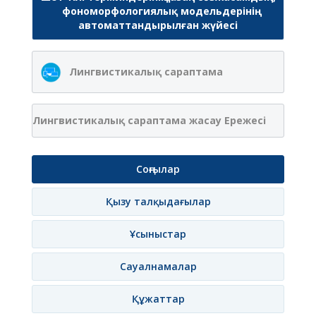
фономорфологиялық модельдерінің
автоматтандырылған жүйесі
Лингвистикалық сараптама
Лингвистикалық сараптама жасау Ережесі
Соңғылар
Қызу талқыдағылар
Ұсыныстар
Сауалнамалар
Құжаттар