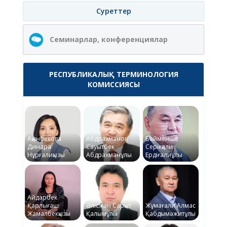
Суреттер
Семинарлар, конференциялар
РЕСПУБЛИКАЛЫҚ ТЕРМИНОЛОГИЯ
КОМИССИЯСЫ
Ақынбекова
Абдрахманов
Байменше
Динара
Сауытбек
Серікқали
Нұрғалиқызы
Абдрахманұлы
Ердіғалиұлы
Айдарбек
Қарлығаш
Әлісжан Сарқыт
Жұмағали Алмас
Жамалбекқызы
Қалымұлы
Қабдымәжитұлы