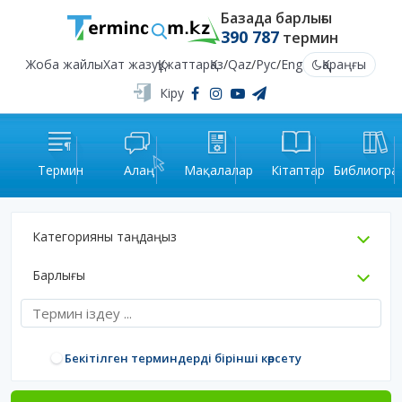
Базада барлығы
390 787
термин
Жоба жайлы
Хат жазу
Құжаттар
Қаз
/
Qaz
/
Рус
/
Eng
Қараңғы
Кіру
Термин
Алаң
Мақалалар
Кітаптар
Библиогра
Категорияны таңдаңыз
Барлығы
Бекітілген терминдерді бірінші көрсету