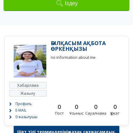
Іздеу
ӘБІЛҚАСЫМ АҚБОТА
ӨРКЕНҚЫЗЫ
no information about me
Хабарлама
Жазылу
Профиль
0
0
0
0
E-MAIL
Пост
Ұсыныс
Сауалнама
Құжат
0 жазылушы
Шет тілі терминдерінің қазақ сөзжасамдық,