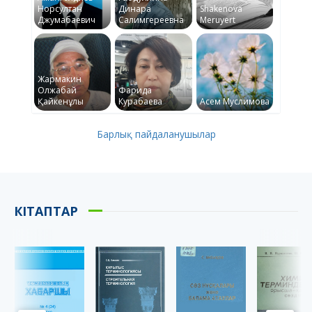
Норсултан
Динара
Shakenova
Джумабаевич
Салимгереевна
Meruyert
Жармакин
Олжабай
Фарида
Қайкенұлы
Курабаева
Асем Муслимова
Барлық пайдаланушылар
КІТАПТАР