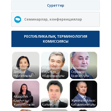
Суреттер
Семинарлар, конференциялар
РЕСПУБЛИКАЛЫҚ ТЕРМИНОЛОГИЯ
КОМИССИЯСЫ
Ақынбекова
Абдрахманов
Байменше
Динара
Сауытбек
Серікқали
Нұрғалиқызы
Абдрахманұлы
Ердіғалиұлы
Айдарбек
Қарлығаш
Әлісжан Сарқыт
Жұмағали Алмас
Жамалбекқызы
Қалымұлы
Қабдымәжитұлы