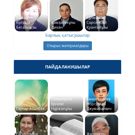
Бажықова
Құлманов
Күлзада
Қамзабекұлы
Сәрсенбай
Бегалықызы
Дихан
Қуантайұлы
Барлық қатысушылар
Отырыс материалдары
ПАЙДАЛАНУШЫЛАР
Рахматулла
Амангелдиев
Ерғали
Норсултан
Гаухар Асылбек
Нұржанұлы
Джумабаевич
Габдуллина
Жармакин