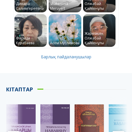
Динара
Shakenova
Олжабай
Салимгереевна
Meruyert
Қайкенұлы
Жармакин
Фарида
Олжабай
Курабаева
Асем Муслимова
Қайкенұлы
Барлық пайдаланушылар
КІТАПТАР