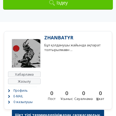
Іздеу
ZHANBATYR
Бұл қолданушы жайында ақпарат
толтырылмаған ...
Хабарлама
Жазылу
Профиль
0
0
0
0
E-MAIL
Пост
Ұсыныс
Сауалнама
Құжат
0 жазылушы
Шет тілі терминдерінің қазақ сөзжасамдық,