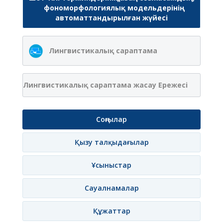
фономорфологиялық модельдерінің
автоматтандырылған жүйесі
Лингвистикалық сараптама
Лингвистикалық сараптама жасау Ережесі
Соңғылар
Қызу талқыдағылар
Ұсыныстар
Сауалнамалар
Құжаттар