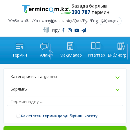
Базада барлығы
390 787
термин
Жоба жайлы
Хат жазу
Құжаттар
Қаз
/
Qaz
/
Рус
/
Eng
Қараңғы
Кіру
Термин
Алаң
Мақалалар
Кітаптар
Библиогра
Категорияны таңдаңыз
Барлығы
Бекітілген терминдерді бірінші көрсету