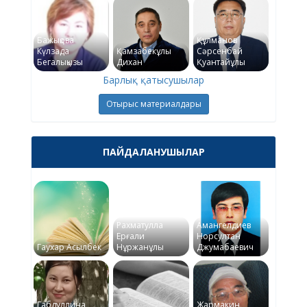
Бажықова
Құлманов
Күлзада
Қамзабекұлы
Сәрсенбай
Бегалықызы
Дихан
Қуантайұлы
Барлық қатысушылар
Отырыс материалдары
ПАЙДАЛАНУШЫЛАР
Рахматулла
Амангелдиев
Ерғали
Норсултан
Гаухар Асылбек
Нұржанұлы
Джумабаевич
Габдуллина
Жармакин