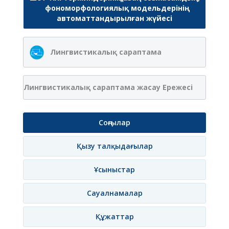
фономорфологиялық модельдерінің
автоматтандырылған жүйесі
Лингвистикалық сараптама
Лингвистикалық сараптама жасау Ережесі
Соңғылар
Қызу талқыдағылар
Ұсыныстар
Сауалнамалар
Құжаттар