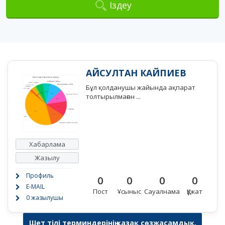
Іздеу
АЙСУЛТАН КАЙПИЕВ
Бұл қолданушы жайында ақпарат
толтырылмаған ...
Хабарлама
Жазылу
Профиль
0
0
0
0
E-MAIL
Пост
Ұсыныс
Сауалнама
Құжат
0 жазылушы
Шет тілі терминдерінің қазақ сөзжасамдық,