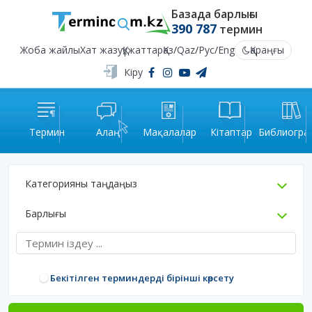
Базада барлығы
390 787
термин
Жоба жайлы
Хат жазу
Құжаттар
Қаз
/
Qaz
/
Рус
/
Eng
Қараңғы
Кіру
Термин
Алаң
Мақалалар
Кітаптар
Библиогра
Категорияны таңдаңыз
Барлығы
Бекітілген терминдерді бірінші көрсету