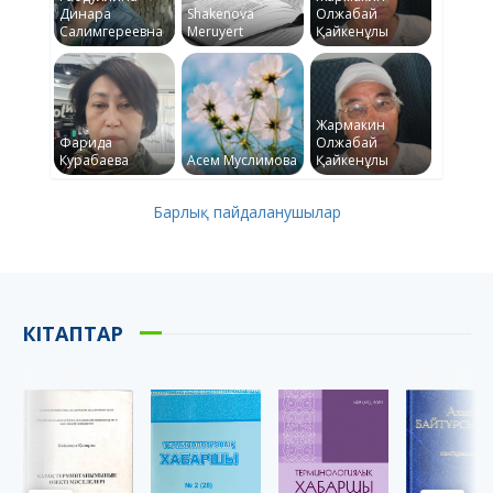
Динара
Shakenova
Олжабай
Салимгереевна
Meruyert
Қайкенұлы
Жармакин
Фарида
Олжабай
Курабаева
Асем Муслимова
Қайкенұлы
Барлық пайдаланушылар
КІТАПТАР