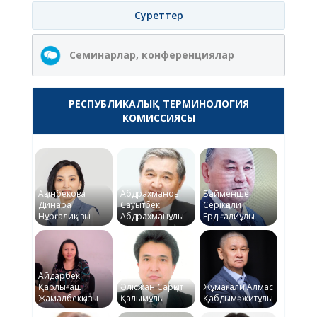
Суреттер
Семинарлар, конференциялар
РЕСПУБЛИКАЛЫҚ ТЕРМИНОЛОГИЯ
КОМИССИЯСЫ
Ақынбекова
Абдрахманов
Байменше
Динара
Сауытбек
Серікқали
Нұрғалиқызы
Абдрахманұлы
Ердіғалиұлы
Айдарбек
Қарлығаш
Әлісжан Сарқыт
Жұмағали Алмас
Жамалбекқызы
Қалымұлы
Қабдымәжитұлы