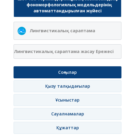
фономорфологиялық модельдерінің
автоматтандырылған жүйесі
Лингвистикалық сараптама
Лингвистикалық сараптама жасау Ережесі
Соңғылар
Қызу талқыдағылар
Ұсыныстар
Сауалнамалар
Құжаттар