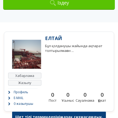
Іздеу
ЕЛТАЙ
Бұл қолданушы жайында ақпарат
толтырылмаған ...
Хабарлама
Жазылу
Профиль
0
0
0
0
E-MAIL
Пост
Ұсыныс
Сауалнама
Құжат
0 жазылушы
Шет тілі терминдерінің қазақ сөзжасамдық,