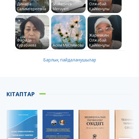
Динара
Shakenova
Олжабай
Салимгереевна
Meruyert
Қайкенұлы
Жармакин
Фарида
Олжабай
Курабаева
Асем Муслимова
Қайкенұлы
Барлық пайдаланушылар
КІТАПТАР