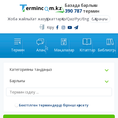
Базада барлығы
390 787
термин
Жоба жайлы
Хат жазу
Құжаттар
Қаз
/
Qaz
/
Рус
/
Eng
Қараңғы
Кіру
Термин
Алаң
Мақалалар
Кітаптар
Библиогра
Категорияны таңдаңыз
Барлығы
Бекітілген терминдерді бірінші көрсету