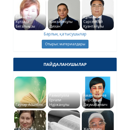
Бажықова
Құлманов
Күлзада
Қамзабекұлы
Сәрсенбай
Бегалықызы
Дихан
Қуантайұлы
Барлық қатысушылар
Отырыс материалдары
ПАЙДАЛАНУШЫЛАР
Рахматулла
Амангелдиев
Ерғали
Норсултан
Гаухар Асылбек
Нұржанұлы
Джумабаевич
Габдуллина
Жармакин