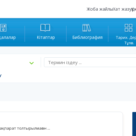
Жоба жайлы
Хат жазу
Құ
қалалар
Кітаптар
Библиография
Тарих. Де
Тұлға.
у
қпарат толтырылмаған ...