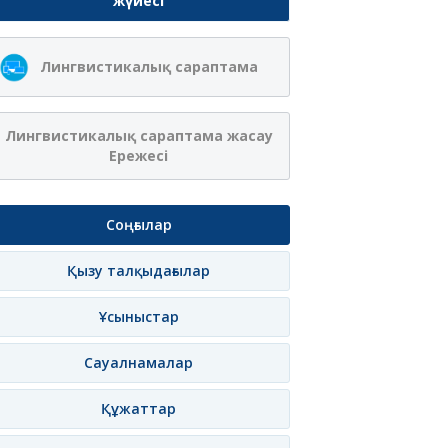
жүйесі
Лингвистикалық сараптама
Лингвистикалық сараптама жасау
Ережесі
Соңғылар
Қызу талқыдағылар
Ұсыныстар
Сауалнамалар
Құжаттар