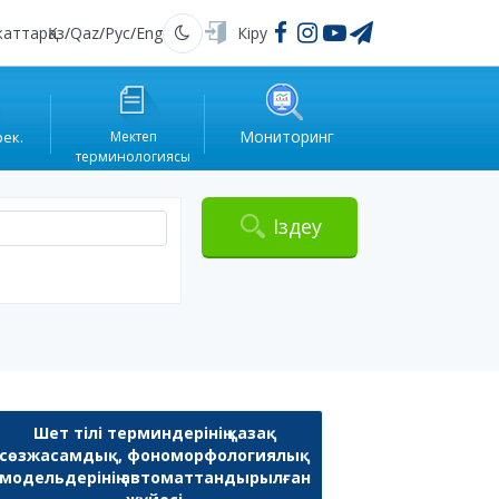
жаттар
Қаз
/
Qaz
/
Рус
/
Eng
Кіру
Қараңғы
Мониторинг
рек.
Мектеп
терминологиясы
Іздеу
Шет тілі терминдерінің қазақ
сөзжасамдық, фономорфологиялық
модельдерінің автоматтандырылған