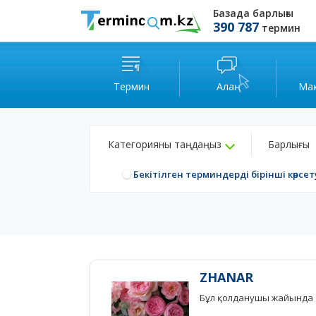
Базада барлығы
390 787
термин
Термин
Алаң
Ма
Категорияны таңдаңыз
Барлығы
Бекітілген терминдерді бірінші көрсет
ZHANAR
Бұл қолданушы жайында а