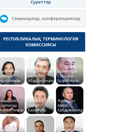
Суреттер
Семинарлар, конференциялар
РЕСПУБЛИКАЛЫҚ ТЕРМИНОЛОГИЯ
КОМИССИЯСЫ
Ақынбекова
Абдрахманов
Байменше
Динара
Сауытбек
Серікқали
Нұрғалиқызы
Абдрахманұлы
Ердіғалиұлы
Айдарбек
Әлісжан
Жұмағали
Қарлығаш
Сарқыт
Алмас
Жамалбекқызы
Қалымұлы
Қабдымәжитұлы
Бажықова
Құлманов