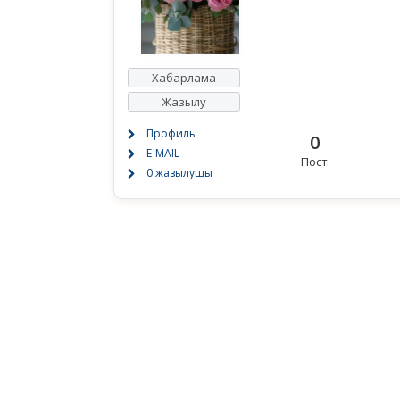
Хабарлама
Жазылу
Профиль
0
E-MAIL
Пост
0 жазылушы