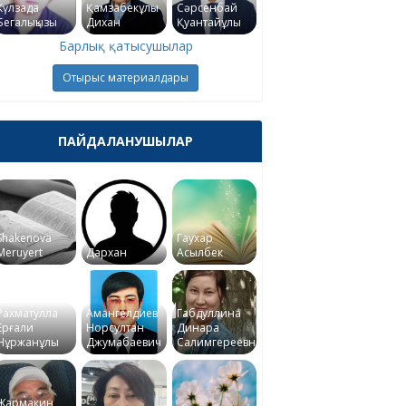
Күлзада
Қамзабекұлы
Сәрсенбай
Бегалықызы
Дихан
Қуантайұлы
Барлық қатысушылар
Отырыс материалдары
ПАЙДАЛАНУШЫЛАР
Shakenova
Гаухар
Meruyert
Дархан
Асылбек
Рахматулла
Амангелдиев
Габдуллина
Ерғали
Норсултан
Динара
Нұржанұлы
Джумабаевич
Салимгереевна
Жармакин