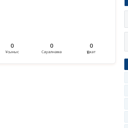
0
0
0
Ұсыныс
Сауалнама
Құжат