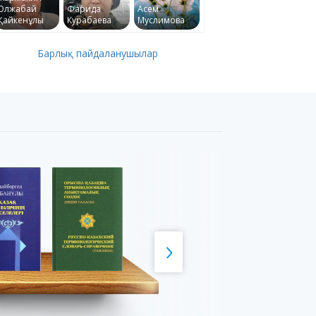
Олжабай
Фарида
Асем
Қайкенұлы
Курабаева
Муслимова
Барлық пайдаланушылар