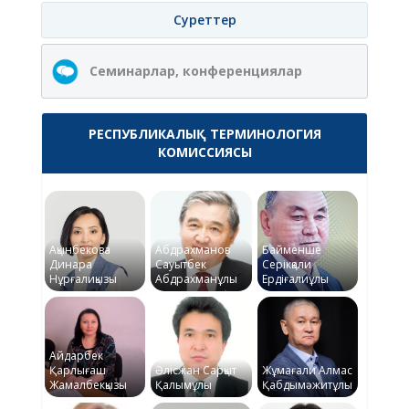
Суреттер
Семинарлар, конференциялар
РЕСПУБЛИКАЛЫҚ ТЕРМИНОЛОГИЯ
КОМИССИЯСЫ
Ақынбекова
Абдрахманов
Байменше
Динара
Сауытбек
Серікқали
Нұрғалиқызы
Абдрахманұлы
Ердіғалиұлы
Айдарбек
Қарлығаш
Әлісжан Сарқыт
Жұмағали Алмас
Жамалбекқызы
Қалымұлы
Қабдымәжитұлы