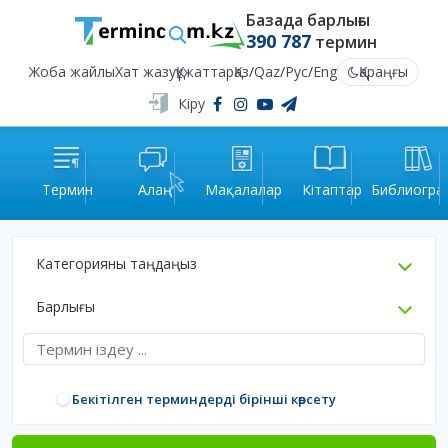
Базада барлығы
390 787
термин
Жоба жайлы
Хат жазу
Құжаттар
Қаз
/
Qaz
/
Рус
/
Eng
Қараңғы
Кіру
Термин
Алаң
Мақалалар
Кітаптар
Библиогра
Категорияны таңдаңыз
Барлығы
Бекітілген терминдерді бірінші көрсету