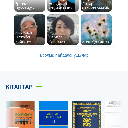
Ерғали
Норсултан
Динара
Нұржанұлы
Джумабаевич
Салимгереевна
Жармакин
Олжабай
Фарида
Қайкенұлы
Курабаева
Асем Муслимова
Барлық пайдаланушылар
КІТАПТАР