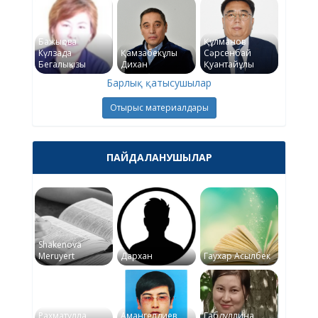
Бажықова
Құлманов
Күлзада
Қамзабекұлы
Сәрсенбай
Бегалықызы
Дихан
Қуантайұлы
Барлық қатысушылар
Отырыс материалдары
ПАЙДАЛАНУШЫЛАР
Shakenova
Meruyert
Дархан
Гаухар Асылбек
Рахматулла
Амангелдиев
Габдуллина