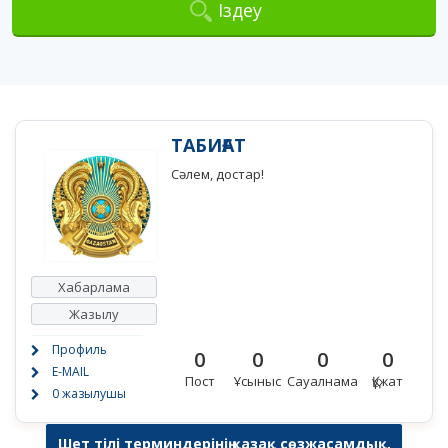
Іздеу
ТАБИҒАТ
Сәлем, достар!
Хабарлама
Жазылу
Профиль
0
0
0
0
E-MAIL
Пост
Ұсыныс
Сауалнама
Құжат
0 жазылушы
Шет тілі терминдерінің қазақ сөзжасамдық,