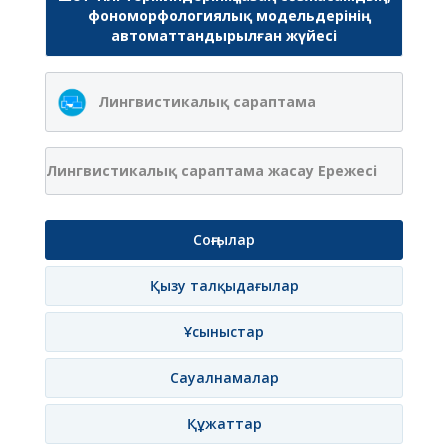
фономорфологиялық модельдерінің
автоматтандырылған жүйесі
Лингвистикалық сараптама
Лингвистикалық сараптама жасау Ережесі
Соңғылар
Қызу талқыдағылар
Ұсыныстар
Сауалнамалар
Құжаттар