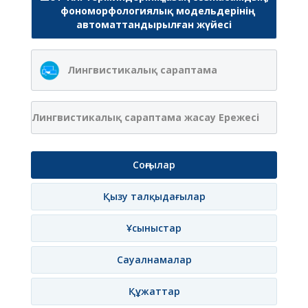
фономорфологиялық модельдерінің
автоматтандырылған жүйесі
Лингвистикалық сараптама
Лингвистикалық сараптама жасау Ережесі
Соңғылар
Қызу талқыдағылар
Ұсыныстар
Сауалнамалар
Құжаттар