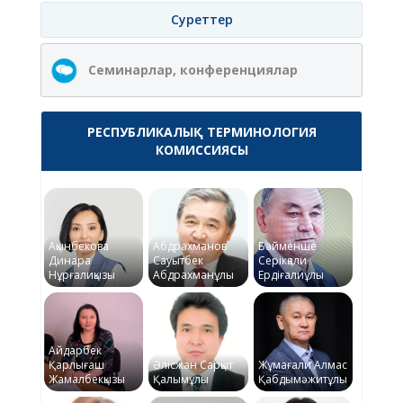
Суреттер
Семинарлар, конференциялар
РЕСПУБЛИКАЛЫҚ ТЕРМИНОЛОГИЯ
КОМИССИЯСЫ
Ақынбекова
Абдрахманов
Байменше
Динара
Сауытбек
Серікқали
Нұрғалиқызы
Абдрахманұлы
Ердіғалиұлы
Айдарбек
Қарлығаш
Әлісжан Сарқыт
Жұмағали Алмас
Жамалбекқызы
Қалымұлы
Қабдымәжитұлы