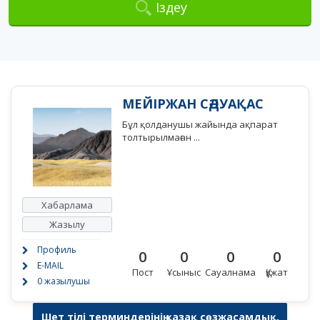
Іздеу
МЕЙІРЖАН СӘДУАҚАС
Бұл қолданушы жайында ақпарат
толтырылмаған ...
Хабарлама
Жазылу
Профиль
0
0
0
0
E-MAIL
Пост
Ұсыныс
Сауалнама
Құжат
0 жазылушы
Шет тілі терминдерінің қазақ сөзжасамдық,