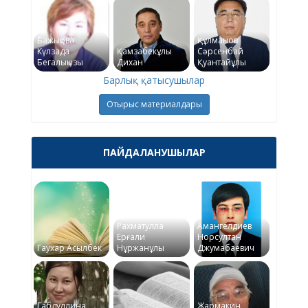
Бажықова
Құлманов
Күлзада
Қамзабекұлы
Сәрсенбай
Бегалықызы
Дихан
Қуантайұлы
Барлық қатысушылар
Отырыс материалдары
ПАЙДАЛАНУШЫЛАР
Рахматулла
Амангелдиев
Ерғали
Норсултан
Гаухар Асылбек
Нұржанұлы
Джумабаевич
Габдуллина
Жармакин