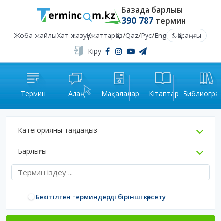
Базада барлығы
390 787
термин
Жоба жайлы
Хат жазу
Құжаттар
Қаз
/
Qaz
/
Рус
/
Eng
Қараңғы
Кіру
Термин
Алаң
Мақалалар
Кітаптар
Библиогра
Категорияны таңдаңыз
Барлығы
Бекітілген терминдерді бірінші көрсету