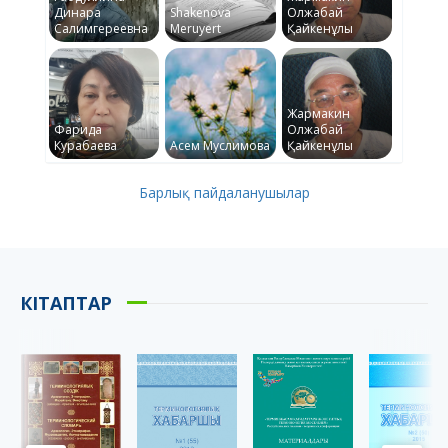
Динара
Shakenova
Олжабай
Салимгереевна
Meruyert
Қайкенұлы
Жармакин
Фарида
Олжабай
Курабаева
Асем Муслимова
Қайкенұлы
Барлық пайдаланушылар
КІТАПТАР