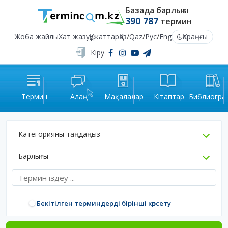
Базада барлығы
390 787
термин
Жоба жайлы
Хат жазу
Құжаттар
Қаз
/
Qaz
/
Рус
/
Eng
Қараңғы
Кіру
Термин
Алаң
Мақалалар
Кітаптар
Библиогра
Категорияны таңдаңыз
Барлығы
Бекітілген терминдерді бірінші көрсету