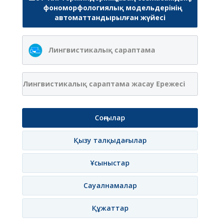
фономорфологиялық модельдерінің
автоматтандырылған жүйесі
Лингвистикалық сараптама
Лингвистикалық сараптама жасау Ережесі
Соңғылар
Қызу талқыдағылар
Ұсыныстар
Сауалнамалар
Құжаттар