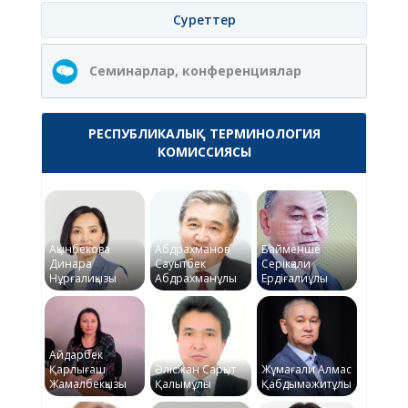
Суреттер
Семинарлар, конференциялар
РЕСПУБЛИКАЛЫҚ ТЕРМИНОЛОГИЯ
КОМИССИЯСЫ
Ақынбекова
Абдрахманов
Байменше
Динара
Сауытбек
Серікқали
Нұрғалиқызы
Абдрахманұлы
Ердіғалиұлы
Айдарбек
Қарлығаш
Әлісжан Сарқыт
Жұмағали Алмас
Жамалбекқызы
Қалымұлы
Қабдымәжитұлы