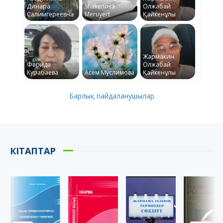
Динара
Shakenova
Олжабай
Салимгереевна
Meruyert
Қайкенұлы
Жармакин
Фарида
Олжабай
Курабаева
Асем Муслимова
Қайкенұлы
Барлық пайдаланушылар
КІТАПТАР