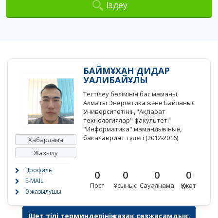
Іздеу
БАЙМҰХАН ДИДАР
УАЛИБАЙҰЛЫ
Тестілеу бөлімінің бас маманы,
Алматы Энергетика және Байланыс
Университетінің "Ақпарат
технологиялар" факультеті
"Информатика" мамандығының
бакалавриат түлегі (2012-2016)
Хабарлама
Жазылу
Профиль
0
0
0
0
E-MAIL
Пост
Ұсыныс
Сауалнама
Құжат
0 жазылушы
Шет тілі терминдерінің қазақ сөзжасамдық,