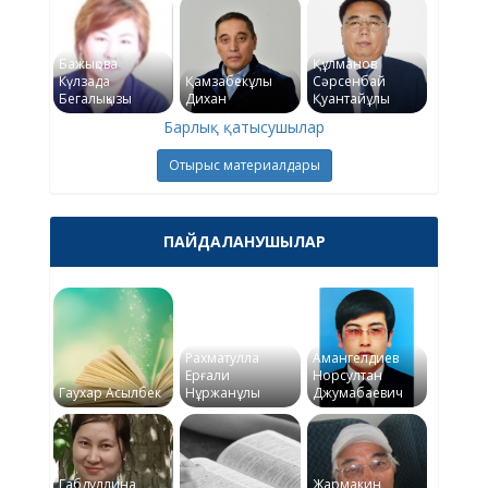
Бажықова
Құлманов
Күлзада
Қамзабекұлы
Сәрсенбай
Бегалықызы
Дихан
Қуантайұлы
Барлық қатысушылар
Отырыс материалдары
ПАЙДАЛАНУШЫЛАР
Рахматулла
Амангелдиев
Ерғали
Норсултан
Гаухар Асылбек
Нұржанұлы
Джумабаевич
Габдуллина
Жармакин