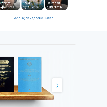
Фарида
Асем
Олжабай
Курабаева
Муслимова
Қайкенұлы
Барлық пайдаланушылар