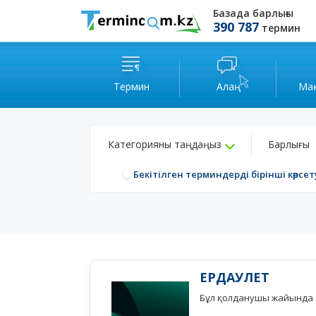
Базада барлығы
390 787
термин
Термин
Алаң
Ма
Категорияны таңдаңыз
Барлығы
Бекітілген терминдерді бірінші көрсет
ЕРДАУЛЕТ
Бұл қолданушы жайында а