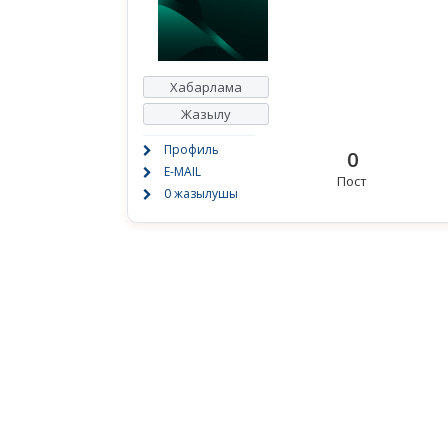
Хабарлама
Жазылу
Профиль
0
E-MAIL
Пост
0 жазылушы