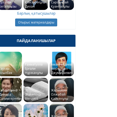
Күлзада
Қамзабекұлы
Сәрсенбай
Бегалықызы
Дихан
Қуантайұлы
Барлық қатысушылар
Отырыс материалдары
ПАЙДАЛАНУШЫЛАР
Рахматулла
Амангелдиев
Гаухар
Ерғали
Норсултан
Асылбек
Нұржанұлы
Джумабаевич
Габдуллина
Жармакин
Динара
Shakenova
Олжабай
Салимгереевна
Meruyert
Қайкенұлы
Жармакин