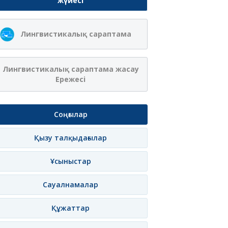
жүйесі
Лингвистикалық сараптама
Лингвистикалық сараптама жасау
Ережесі
Соңғылар
Қызу талқыдағылар
Ұсыныстар
Сауалнамалар
Құжаттар