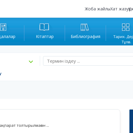
Жоба жайлы
Хат жазу
Құ
қалалар
Кітаптар
Библиография
Тарих. Де
Тұлға.
у
қпарат толтырылмаған ...