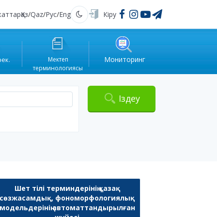
жаттар
Қаз
/
Qaz
/
Рус
/
Eng
Кіру
Қараңғы
Мониторинг
рек.
Мектеп
терминологиясы
Іздеу
Шет тілі терминдерінің қазақ
сөзжасамдық, фономорфологиялық
модельдерінің автоматтандырылған