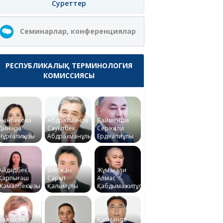
Суреттер
Семинарлар, конференциялар
РЕСПУБЛИКАЛЫҚ ТЕРМИНОЛОГИЯ
КОМИССИЯСЫ
Ақынбекова
Абдрахманов
Байменше
Динара
Сауытбек
Серікқали
Нұрғалиқызы
Абдрахманұлы
Ердіғалиұлы
Айдарбек
Әлісжан
Жұмағали
Қарлығаш
Сарқыт
Алмас
Жамалбекқызы
Қалымұлы
Қабдымәжитұлы
Бажықова
Құлманов