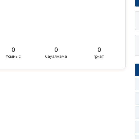
0
0
0
Ұсыныс
Сауалнама
Құжат