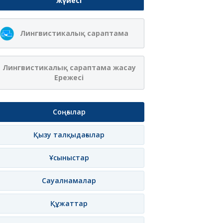
жүйесі
Лингвистикалық сараптама
Лингвистикалық сараптама жасау
Ережесі
Соңғылар
Қызу талқыдағылар
Ұсыныстар
Сауалнамалар
Құжаттар