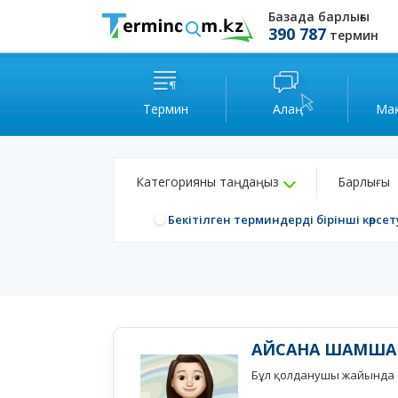
Базада барлығы
390 787
термин
Термин
Алаң
Ма
Категорияны таңдаңыз
Барлығы
Бекітілген терминдерді бірінші көрсет
АЙСАНА ШАМША
Бұл қолданушы жайында а