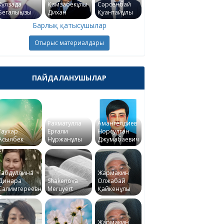
Күлзада
Қамзабекұлы
Сәрсенбай
Бегалықызы
Дихан
Қуантайұлы
Барлық қатысушылар
Отырыс материалдары
ПАЙДАЛАНУШЫЛАР
Рахматулла
Амангелдиев
Гаухар
Ерғали
Норсултан
Асылбек
Нұржанұлы
Джумабаевич
Габдуллина
Жармакин
Динара
Shakenova
Олжабай
Салимгереевна
Meruyert
Қайкенұлы
Жармакин