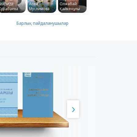
Фарида
Асем
Олжабай
Курабаева
Муслимова
Қайкенұлы
Барлық пайдаланушылар