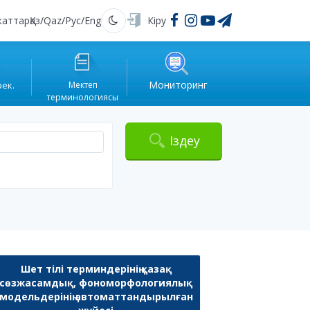
жаттар
Қаз
/
Qaz
/
Рус
/
Eng
Кіру
Қараңғы
Мониторинг
рек.
Мектеп
терминологиясы
Іздеу
Шет тілі терминдерінің қазақ
сөзжасамдық, фономорфологиялық
модельдерінің автоматтандырылған