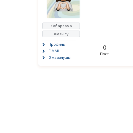
Хабарлама
Жазылу
Профиль
0
E-MAIL
Пост
0 жазылушы