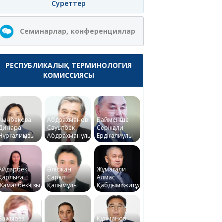
Суреттер
Семинарлар, конференциялар
РЕСПУБЛИКАЛЫҚ ТЕРМИНОЛОГИЯ
КОМИССИЯСЫ
Ақынбекова
Абдрахманов
Байменше
Динара
Сауытбек
Серікқали
Нұрғалиқызы
Абдрахманұлы
Ердіғалиұлы
Айдарбек
Әлісжан
Жұмағали
Қарлығаш
Сарқыт
Алмас
Жамалбекқызы
Қалымұлы
Қабдымәжитұлы
Бажықова
Құлманов