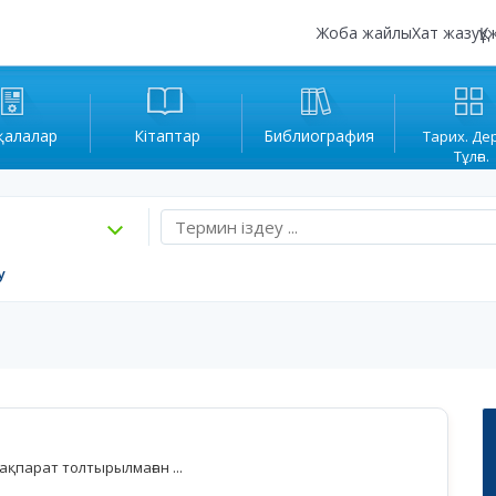
Жоба жайлы
Хат жазу
Құ
қалалар
Кітаптар
Библиография
Тарих. Де
Тұлға.
у
қпарат толтырылмаған ...