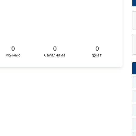
0
0
0
Ұсыныс
Сауалнама
Құжат