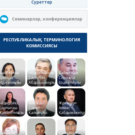
Суреттер
Семинарлар, конференциялар
РЕСПУБЛИКАЛЫҚ ТЕРМИНОЛОГИЯ
КОМИССИЯСЫ
Ақынбекова
Абдрахманов
Байменше
Динара
Сауытбек
Серікқали
Нұрғалиқызы
Абдрахманұлы
Ердіғалиұлы
Айдарбек
Әлісжан
Жұмағали
Қарлығаш
Сарқыт
Алмас
Жамалбекқызы
Қалымұлы
Қабдымәжитұлы
Бажықова
Құлманов