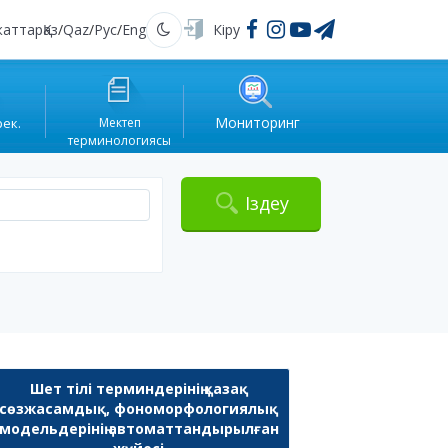
жаттар
Қаз
/
Qaz
/
Рус
/
Eng
Кіру
Қараңғы
Мониторинг
рек.
Мектеп
терминологиясы
Іздеу
Шет тілі терминдерінің қазақ
сөзжасамдық, фономорфологиялық
модельдерінің автоматтандырылған