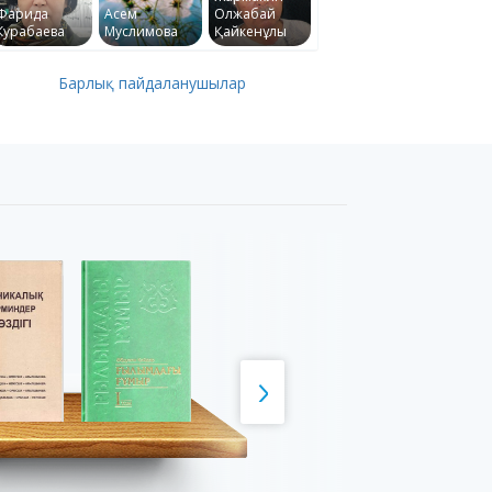
Фарида
Асем
Олжабай
Курабаева
Муслимова
Қайкенұлы
Барлық пайдаланушылар