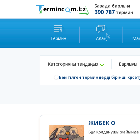
Базада барлығы
390 787
термин
Термин
Алаң
Ма
Категорияны таңдаңыз
Барлығы
Бекітілген терминдерді бірінші көрсет
ЖИБЕК О
Бұл қолданушы жайында а