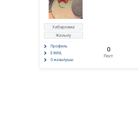
Хабарлама
Жазылу
Профиль
0
E-MAIL
Пост
0 жазылушы