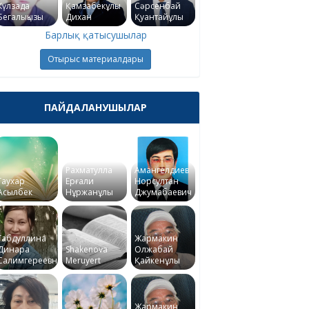
Күлзада
Қамзабекұлы
Сәрсенбай
Бегалықызы
Дихан
Қуантайұлы
Барлық қатысушылар
Отырыс материалдары
ПАЙДАЛАНУШЫЛАР
Рахматулла
Амангелдиев
Гаухар
Ерғали
Норсултан
Асылбек
Нұржанұлы
Джумабаевич
Габдуллина
Жармакин
Динара
Shakenova
Олжабай
Салимгереевна
Meruyert
Қайкенұлы
Жармакин