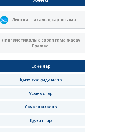
жүйесі
Лингвистикалық сараптама
Лингвистикалық сараптама жасау
Ережесі
Соңғылар
Қызу талқыдағылар
Ұсыныстар
Сауалнамалар
Құжаттар