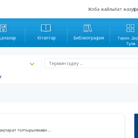
Жоба жайлы
Хат жазу
Құ
қалалар
Кітаптар
Библиография
Тарих. Де
Тұлға.
у
қпарат толтырылмаған ...