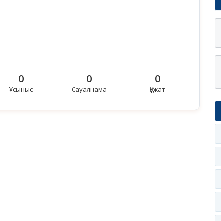
0
0
0
Ұсыныс
Сауалнама
Құжат