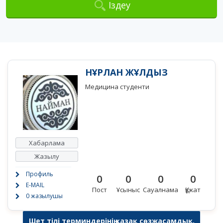
Іздеу
НҰРЛАН ЖҰЛДЫЗ
Медицина студенти
Хабарлама
Жазылу
Профиль
0
0
0
0
E-MAIL
Пост
Ұсыныс
Сауалнама
Құжат
0 жазылушы
Шет тілі терминдерінің қазақ сөзжасамдық,