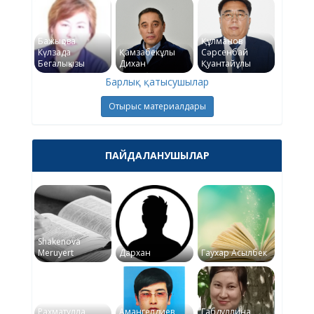
Бажықова
Құлманов
Күлзада
Қамзабекұлы
Сәрсенбай
Бегалықызы
Дихан
Қуантайұлы
Барлық қатысушылар
Отырыс материалдары
ПАЙДАЛАНУШЫЛАР
Shakenova
Meruyert
Дархан
Гаухар Асылбек
Рахматулла
Амангелдиев
Габдуллина