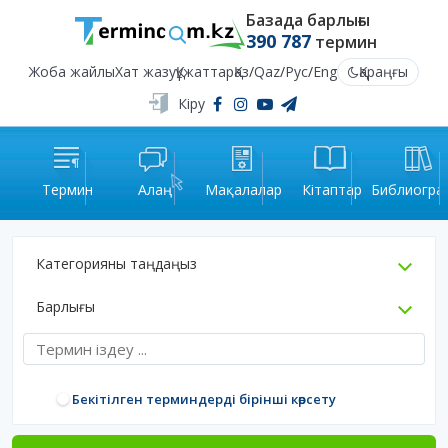
Базада барлығы
390 787
термин
Жоба жайлы
Хат жазу
Құжаттар
Қаз
/
Qaz
/
Рус
/
Eng
Қараңғы
Кіру
Термин
Алаң
Мақалалар
Кітаптар
Библиогра
Категорияны таңдаңыз
Барлығы
Бекітілген терминдерді бірінші көрсету