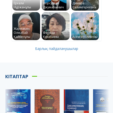
Ерғали
Норсултан
Динара
Нұржанұлы
Джумабаевич
Салимгереевна
Жармакин
Олжабай
Фарида
Қайкенұлы
Курабаева
Асем Муслимова
Барлық пайдаланушылар
КІТАПТАР