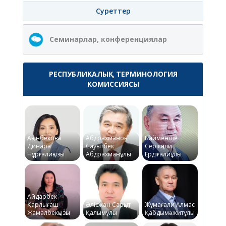
Суреттер
Семинарлар, конференциялар
РЕСПУБЛИКАЛЫҚ ТЕРМИНОЛОГИЯ
КОМИССИЯСЫ
Ақынбекова
Абдрахманов
Байменше
Динара
Сауытбек
Серікқали
Нұрғалиқызы
Абдрахманұлы
Ердіғалиұлы
Айдарбек
Қарлығаш
Әлісжан Сарқыт
Жұмағали Алмас
Жамалбекқызы
Қалымұлы
Қабдымәжитұлы