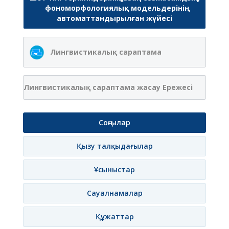
фономорфологиялық модельдерінің
автоматтандырылған жүйесі
Лингвистикалық сараптама
Лингвистикалық сараптама жасау Ережесі
Соңғылар
Қызу талқыдағылар
Ұсыныстар
Сауалнамалар
Құжаттар