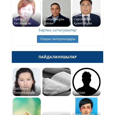
Бажықова
Құлманов
Күлзада
Қамзабекұлы
Сәрсенбай
Бегалықызы
Дихан
Қуантайұлы
Барлық қатысушылар
Отырыс материалдары
ПАЙДАЛАНУШЫЛАР
Gulzhaina
Shakenova
Duisenbayeva
Meruyert
Дархан
Рахматулла
Амангелдиев