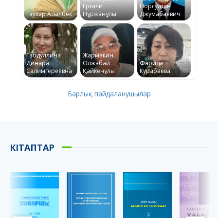
Ерғали
Норсултан
Гаухар Асылбек
Нұржанұлы
Джумабаевич
Габдуллина
Жармакин
Динара
Олжабай
Фарида
Салимгереевна
Қайкенұлы
Курабаева
Барлық пайдаланушылар
КІТАПТАР