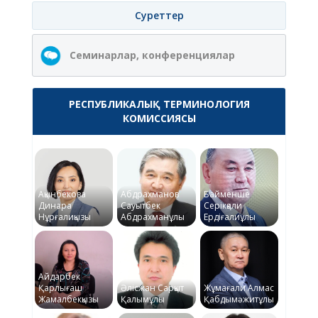
Суреттер
Семинарлар, конференциялар
РЕСПУБЛИКАЛЫҚ ТЕРМИНОЛОГИЯ
КОМИССИЯСЫ
Ақынбекова
Абдрахманов
Байменше
Динара
Сауытбек
Серікқали
Нұрғалиқызы
Абдрахманұлы
Ердіғалиұлы
Айдарбек
Қарлығаш
Әлісжан Сарқыт
Жұмағали Алмас
Жамалбекқызы
Қалымұлы
Қабдымәжитұлы