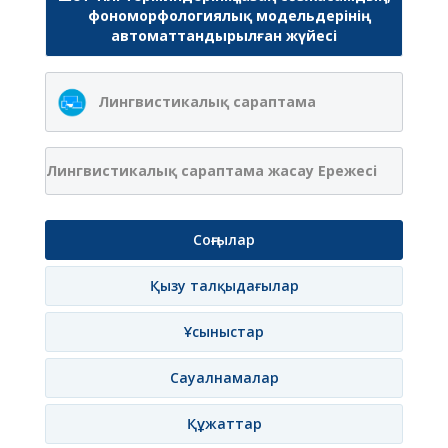
фономорфологиялық модельдерінің
автоматтандырылған жүйесі
Лингвистикалық сараптама
Лингвистикалық сараптама жасау Ережесі
Соңғылар
Қызу талқыдағылар
Ұсыныстар
Сауалнамалар
Құжаттар