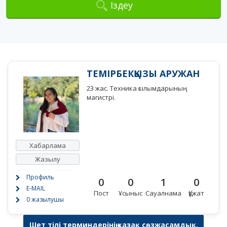
Іздеу
ТЕМІРБЕКҚЫЗЫ АРУЖАН
23 жас. Техника ғылымдарының
магистрі.
Хабарлама
Жазылу
Профиль
0
0
1
0
E-MAIL
Пост
Ұсыныс
Сауалнама
Құжат
0 жазылушы
Шет тілі терминдерінің қазақ сөзжасамдық,