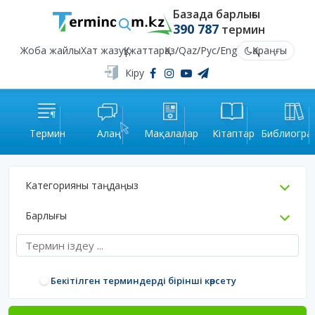
Базада барлығы
390 787
термин
Жоба жайлы
Хат жазу
Құжаттар
Қаз
/
Qaz
/
Рус
/
Eng
Қараңғы
Кіру
Термин
Алаң
Мақалалар
Кітаптар
Библиогра
Категорияны таңдаңыз
Барлығы
Бекітілген терминдерді бірінші көрсету