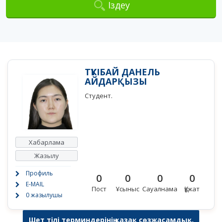
Іздеу
ТҮКІБАЙ ДАНЕЛЬ
АЙДАРҚЫЗЫ
Студент.
Хабарлама
Жазылу
Профиль
0
0
0
0
E-MAIL
Пост
Ұсыныс
Сауалнама
Құжат
0 жазылушы
Шет тілі терминдерінің қазақ сөзжасамдық,