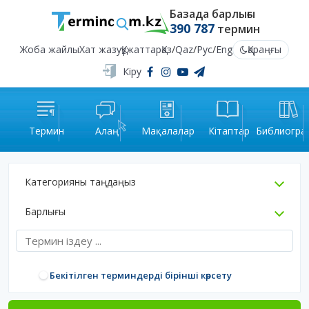
Базада барлығы
390 787
термин
Жоба жайлы
Хат жазу
Құжаттар
Қаз
/
Qaz
/
Рус
/
Eng
Қараңғы
Кіру
Термин
Алаң
Мақалалар
Кітаптар
Библиогра
Категорияны таңдаңыз
Барлығы
Бекітілген терминдерді бірінші көрсету