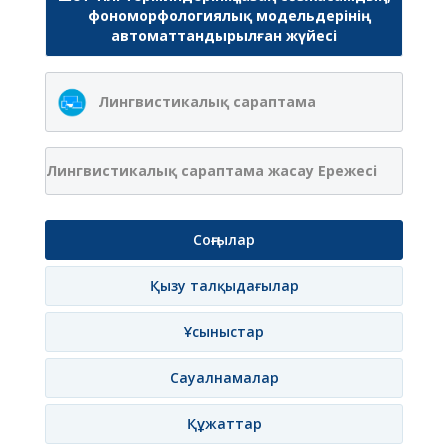
фономорфологиялық модельдерінің
автоматтандырылған жүйесі
Лингвистикалық сараптама
Лингвистикалық сараптама жасау Ережесі
Соңғылар
Қызу талқыдағылар
Ұсыныстар
Сауалнамалар
Құжаттар