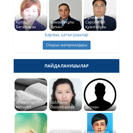
Бажықова
Құлманов
Күлзада
Қамзабекұлы
Сәрсенбай
Бегалықызы
Дихан
Қуантайұлы
Барлық қатысушылар
Отырыс материалдары
ПАЙДАЛАНУШЫЛАР
Shakenova
Gulzhaina
Meruyert
Duisenbayeva
Дархан
Рахматулла
Амангелдиев