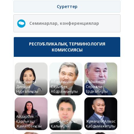
Суреттер
Семинарлар, конференциялар
РЕСПУБЛИКАЛЫҚ ТЕРМИНОЛОГИЯ
КОМИССИЯСЫ
Ақынбекова
Абдрахманов
Байменше
Динара
Сауытбек
Серікқали
Нұрғалиқызы
Абдрахманұлы
Ердіғалиұлы
Айдарбек
Қарлығаш
Әлісжан Сарқыт
Жұмағали Алмас
Жамалбекқызы
Қалымұлы
Қабдымәжитұлы