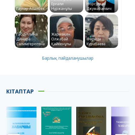
Ерғали
Норсултан
Гаухар Асылбек
Нұржанұлы
Джумабаевич
Габдуллина
Жармакин
Динара
Олжабай
Фарида
Салимгереевна
Қайкенұлы
Курабаева
Барлық пайдаланушылар
КІТАПТАР