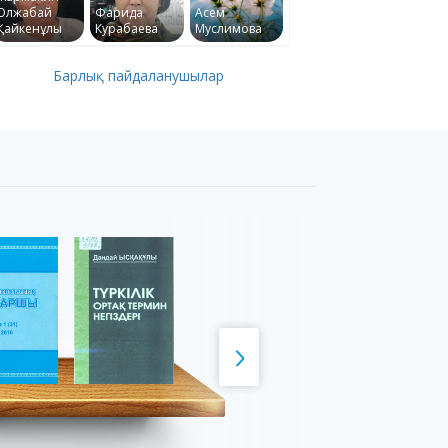
Олжабай
Фарида
Асем
Қайкенұлы
Курабаева
Муслимова
Барлық пайдаланушылар