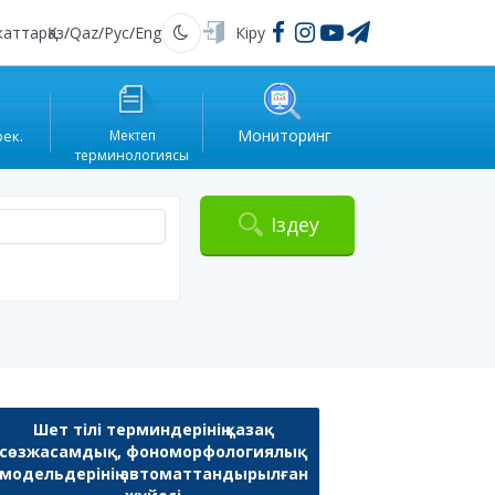
жаттар
Қаз
/
Qaz
/
Рус
/
Eng
Кіру
Қараңғы
Мониторинг
рек.
Мектеп
терминологиясы
Іздеу
Шет тілі терминдерінің қазақ
сөзжасамдық, фономорфологиялық
модельдерінің автоматтандырылған