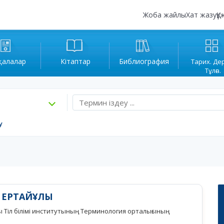
Жоба жайлы
Хат жазу
Құ
қалалар
Кітаптар
Библиография
Тарих. Де
Тұлға.
у
 ЕРТАЙҰЛЫ
ы Тіл білімі институтының Терминология орталығының