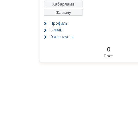
Хабарлама
Жазылу
Профиль
E-MAIL
0 жазылушы
0
Пост