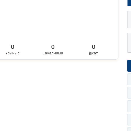
0
0
0
Ұсыныс
Сауалнама
Құжат