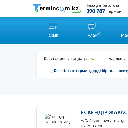
Базада барлығы
390 787
термин
Термин
Алаң
Ма
Категорияны таңдаңыз
Барлығы
Бекітілген терминдерді бірінші көрсет
ЕСКЕНДІР ЖАРАС
А. Байтұрсынұлы атындағ
қызметкері.