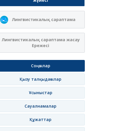
жүйесі
Лингвистикалық сараптама
Лингвистикалық сараптама жасау
Ережесі
Соңғылар
Қызу талқыдағылар
Ұсыныстар
Сауалнамалар
Құжаттар