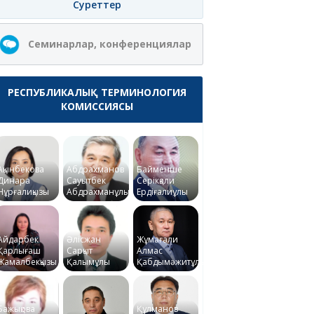
Суреттер
Семинарлар, конференциялар
РЕСПУБЛИКАЛЫҚ ТЕРМИНОЛОГИЯ
КОМИССИЯСЫ
Ақынбекова
Абдрахманов
Байменше
Динара
Сауытбек
Серікқали
Нұрғалиқызы
Абдрахманұлы
Ердіғалиұлы
Айдарбек
Әлісжан
Жұмағали
Қарлығаш
Сарқыт
Алмас
Жамалбекқызы
Қалымұлы
Қабдымәжитұлы
Бажықова
Құлманов