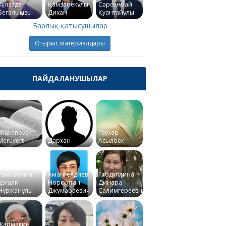
Күлзада
Қамзабекұлы
Сәрсенбай
Бегалықызы
Дихан
Қуантайұлы
Барлық қатысушылар
Отырыс материалдары
ПАЙДАЛАНУШЫЛАР
Shakenova
Гаухар
Meruyert
Дархан
Асылбек
Рахматулла
Амангелдиев
Габдуллина
Ерғали
Норсултан
Динара
Нұржанұлы
Джумабаевич
Салимгереевна
Жармакин