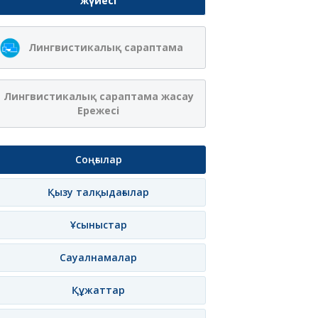
жүйесі
Лингвистикалық сараптама
Лингвистикалық сараптама жасау
Ережесі
Соңғылар
Қызу талқыдағылар
Ұсыныстар
Сауалнамалар
Құжаттар