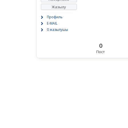
Жазылу
Профиль
E-MAIL
0 жазылушы
0
Пост