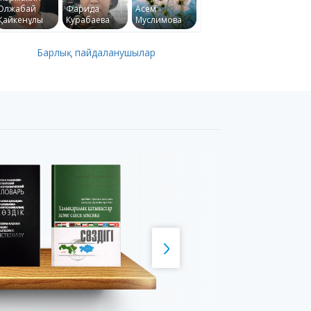
Олжабай
Фарида
Асем
Қайкенұлы
Курабаева
Муслимова
Барлық пайдаланушылар