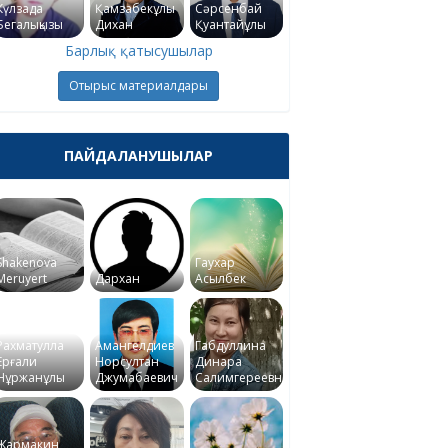
Күлзада
Қамзабекұлы
Сәрсенбай
Бегалықызы
Дихан
Қуантайұлы
Барлық қатысушылар
Отырыс материалдары
ПАЙДАЛАНУШЫЛАР
Shakenova
Гаухар
Meruyert
Дархан
Асылбек
Рахматулла
Амангелдиев
Габдуллина
Ерғали
Норсултан
Динара
Нұржанұлы
Джумабаевич
Салимгереевна
Жармакин