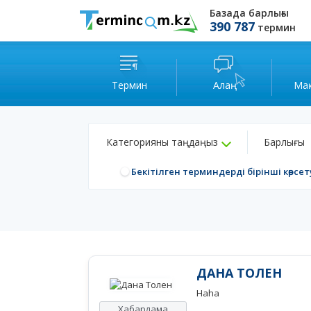
Базада барлығы
390 787
термин
Термин
Алаң
Ма
Категорияны таңдаңыз
Барлығы
Бекітілген терминдерді бірінші көрсет
ДАНА ТОЛЕН
Haha
Хабарлама