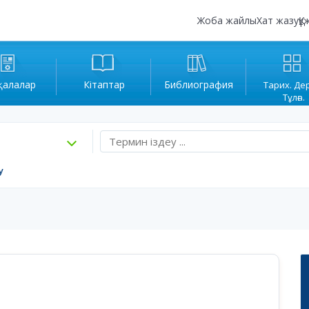
Жоба жайлы
Хат жазу
Құ
қалалар
Кітаптар
Библиография
Тарих. Де
Тұлға.
у