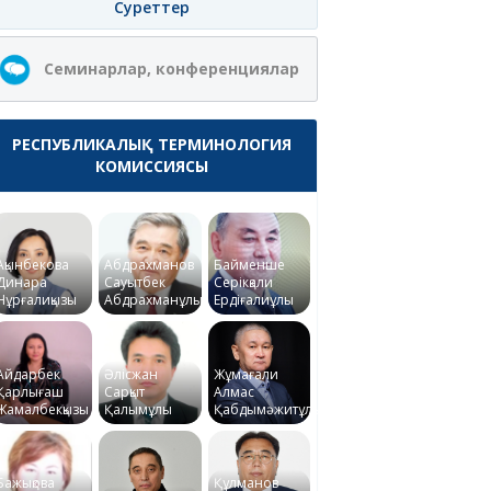
Суреттер
Семинарлар, конференциялар
РЕСПУБЛИКАЛЫҚ ТЕРМИНОЛОГИЯ
КОМИССИЯСЫ
Ақынбекова
Абдрахманов
Байменше
Динара
Сауытбек
Серікқали
Нұрғалиқызы
Абдрахманұлы
Ердіғалиұлы
Айдарбек
Әлісжан
Жұмағали
Қарлығаш
Сарқыт
Алмас
Жамалбекқызы
Қалымұлы
Қабдымәжитұлы
Бажықова
Құлманов