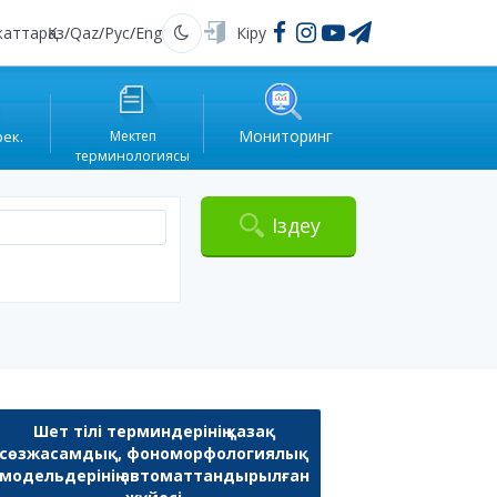
жаттар
Қаз
/
Qaz
/
Рус
/
Eng
Кіру
Қараңғы
Мониторинг
рек.
Мектеп
терминологиясы
Іздеу
Шет тілі терминдерінің қазақ
сөзжасамдық, фономорфологиялық
модельдерінің автоматтандырылған