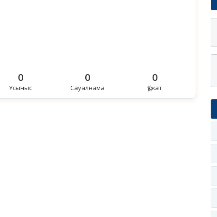
0
0
0
Ұсыныс
Сауалнама
Құжат