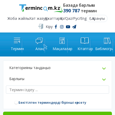
Базада барлығы
390 787
термин
Жоба жайлы
Хат жазу
Құжаттар
Қаз
/
Qaz
/
Рус
/
Eng
Қараңғы
Кіру
Термин
Алаң
Мақалалар
Кітаптар
Библиогра
Категорияны таңдаңыз
Барлығы
Бекітілген терминдерді бірінші көрсету