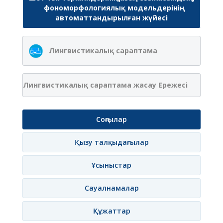
фономорфологиялық модельдерінің
автоматтандырылған жүйесі
Лингвистикалық сараптама
Лингвистикалық сараптама жасау Ережесі
Соңғылар
Қызу талқыдағылар
Ұсыныстар
Сауалнамалар
Құжаттар