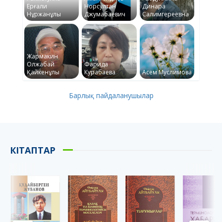
Ерғали
Норсултан
Динара
Нұржанұлы
Джумабаевич
Салимгереевна
Жармакин
Олжабай
Фарида
Қайкенұлы
Курабаева
Асем Муслимова
Барлық пайдаланушылар
КІТАПТАР