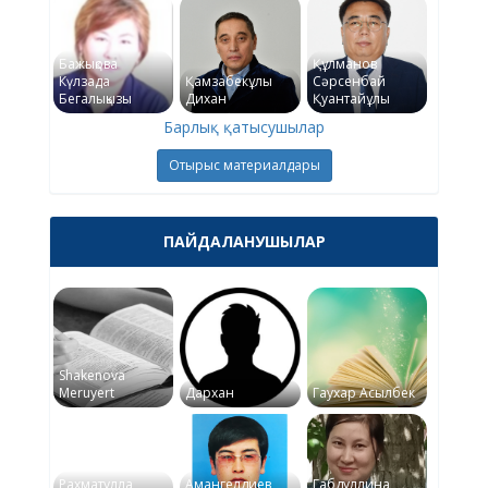
Бажықова
Құлманов
Күлзада
Қамзабекұлы
Сәрсенбай
Бегалықызы
Дихан
Қуантайұлы
Барлық қатысушылар
Отырыс материалдары
ПАЙДАЛАНУШЫЛАР
Shakenova
Meruyert
Дархан
Гаухар Асылбек
Рахматулла
Амангелдиев
Габдуллина