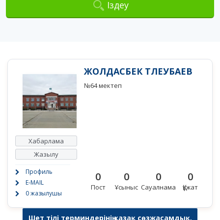
Іздеу
ЖОЛДАСБЕК ТЛЕУБАЕВ
№64 мектеп
Хабарлама
Жазылу
Профиль
0
0
0
0
E-MAIL
Пост
Ұсыныс
Сауалнама
Құжат
0 жазылушы
Шет тілі терминдерінің қазақ сөзжасамдық,