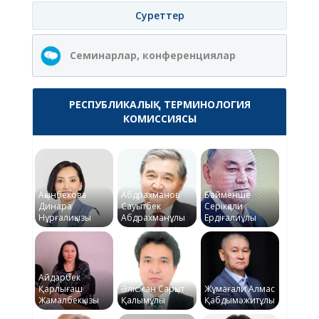
Суреттер
Семинарлар, конференциялар
РЕСПУБЛИКАЛЫҚ ТЕРМИНОЛОГИЯ
КОМИССИЯСЫ
Ақынбекова
Абдрахманов
Байменше
Динара
Сауытбек
Серікқали
Нұрғалиқызы
Абдрахманұлы
Ердіғалиұлы
Айдарбек
Қарлығаш
Әлісжан Сарқыт
Жұмағали Алмас
Жамалбекқызы
Қалымұлы
Қабдымәжитұлы