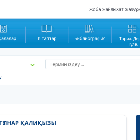
Жоба жайлы
Хат жазу
Құ
қалалар
Кітаптар
Библиография
Тарих. Де
Тұлға.
у
ГҮЛНАР ҚАЛИҚЫЗЫ