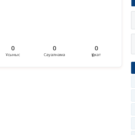
0
0
0
Ұсыныс
Сауалнама
Құжат