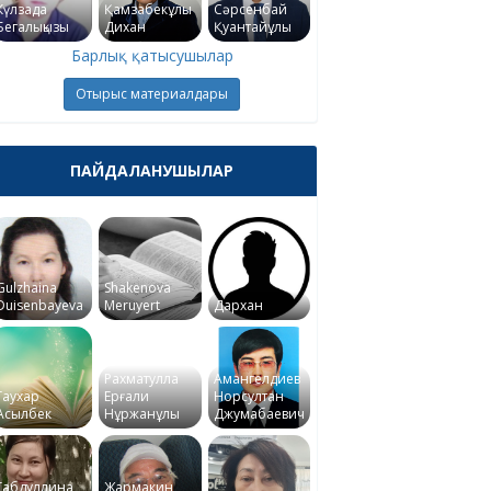
Күлзада
Қамзабекұлы
Сәрсенбай
Бегалықызы
Дихан
Қуантайұлы
Барлық қатысушылар
Отырыс материалдары
ПАЙДАЛАНУШЫЛАР
Gulzhaina
Shakenova
Duisenbayeva
Meruyert
Дархан
Рахматулла
Амангелдиев
Гаухар
Ерғали
Норсултан
Асылбек
Нұржанұлы
Джумабаевич
Габдуллина
Жармакин