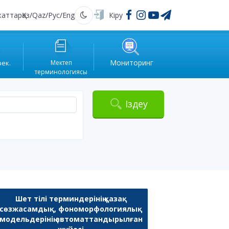
жаттар
Қаз
/
Qaz
/
Рус
/
Eng
Кіру
Қараңғы
Мониторинг
рек.
Мектеп
терминологиясы
Іздеу
Шет тілі терминдерінің қазақ
сөзжасамдық, фономорфологиялық
модельдерінің автоматтандырылған