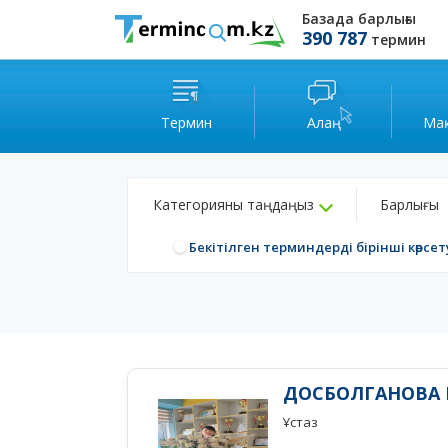
Базада барлығы
390 787
термин
Термин
Алаң
Ма
Категорияны таңдаңыз
Барлығы
Бекітілген терминдерді бірінші көрсет
ДОСБОЛГАНОВА 
Ұстаз