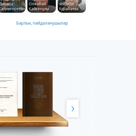
Динара
Олжабай
Фарида
Салимгереевна
Қайкенұлы
Курабаева
Барлық пайдаланушылар