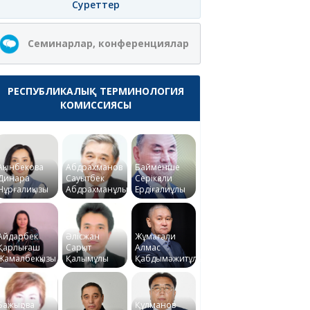
Суреттер
Семинарлар, конференциялар
РЕСПУБЛИКАЛЫҚ ТЕРМИНОЛОГИЯ
КОМИССИЯСЫ
Ақынбекова
Абдрахманов
Байменше
Динара
Сауытбек
Серікқали
Нұрғалиқызы
Абдрахманұлы
Ердіғалиұлы
Айдарбек
Әлісжан
Жұмағали
Қарлығаш
Сарқыт
Алмас
Жамалбекқызы
Қалымұлы
Қабдымәжитұлы
Бажықова
Құлманов