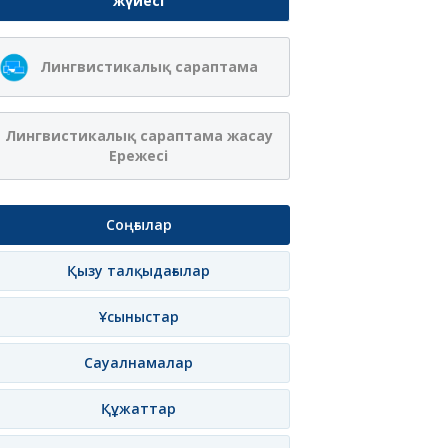
жүйесі
Лингвистикалық сараптама
Лингвистикалық сараптама жасау
Ережесі
Соңғылар
Қызу талқыдағылар
Ұсыныстар
Сауалнамалар
Құжаттар