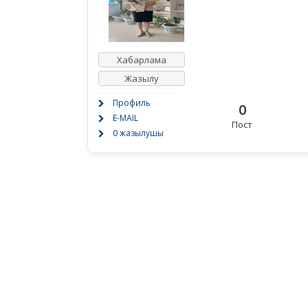
Хабарлама
Жазылу
Профиль
0
E-MAIL
Пост
0 жазылушы