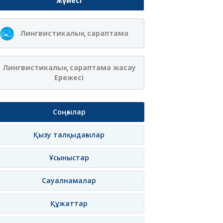
жүйесі
Лингвистикалық сараптама
Лингвистикалық сараптама жасау
Ережесі
Соңғылар
Қызу талқыдағылар
Ұсыныстар
Сауалнамалар
Құжаттар