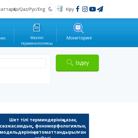
жаттар
Қаз
/
Qaz
/
Рус
/
Eng
Кіру
Қараңғы
Мониторинг
рек.
Мектеп
терминологиясы
Іздеу
Шет тілі терминдерінің қазақ
сөзжасамдық, фономорфологиялық
модельдерінің автоматтандырылған