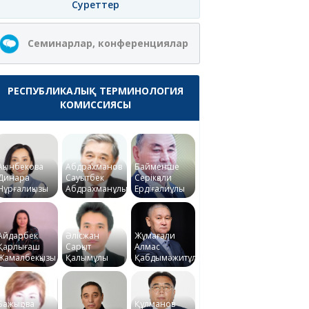
Суреттер
Семинарлар, конференциялар
РЕСПУБЛИКАЛЫҚ ТЕРМИНОЛОГИЯ
КОМИССИЯСЫ
Ақынбекова
Абдрахманов
Байменше
Динара
Сауытбек
Серікқали
Нұрғалиқызы
Абдрахманұлы
Ердіғалиұлы
Айдарбек
Әлісжан
Жұмағали
Қарлығаш
Сарқыт
Алмас
Жамалбекқызы
Қалымұлы
Қабдымәжитұлы
Бажықова
Құлманов