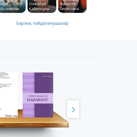
Асем
Олжабай
Жанерке
Муслимова
Қайкенұлы
Гинятовна
Барлық пайдаланушылар