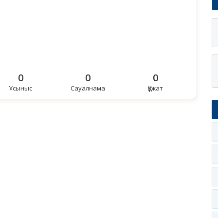
0
0
0
Ұсыныс
Сауалнама
Құжат