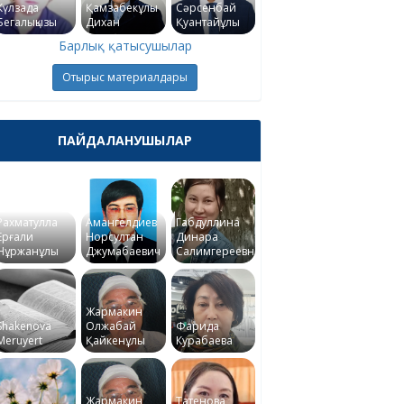
Күлзада
Қамзабекұлы
Сәрсенбай
Бегалықызы
Дихан
Қуантайұлы
Барлық қатысушылар
Отырыс материалдары
ПАЙДАЛАНУШЫЛАР
Рахматулла
Амангелдиев
Габдуллина
Ерғали
Норсултан
Динара
Нұржанұлы
Джумабаевич
Салимгереевна
Жармакин
Shakenova
Олжабай
Фарида
Meruyert
Қайкенұлы
Курабаева
Жармакин
Татенова