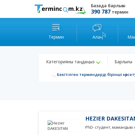
Базада барлығы
390 787
термин
Термин
Алаң
Ма
Категорияны таңдаңыз
Барлығы
Бекітілген терминдерді бірінші көрсет
HEZIER DAKESITA
PhD- студент, мамандығы 