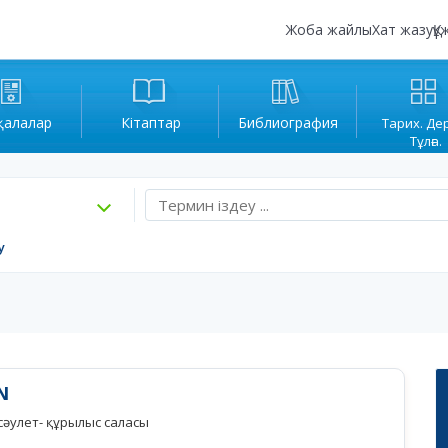
Жоба жайлы
Хат жазу
Құ
қалалар
Кітаптар
Библиография
Тарих. Де
Тұлға.
у
N
сәулет- құрылыс саласы