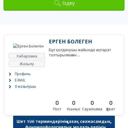
Іздеу
ЕРГЕН БОЛЕГЕН
Бұл қолданушы жайында ақпарат
толтырылмаған ...
Хабарлама
Жазылу
Профиль
E-MAIL
0 жазылушы
0
0
0
0
Пост
Ұсыныс
Сауалнама
Құжат
Шет тілі терминдерінің қазақ сөзжасамдық,
фономорфологиялық модельдерінің