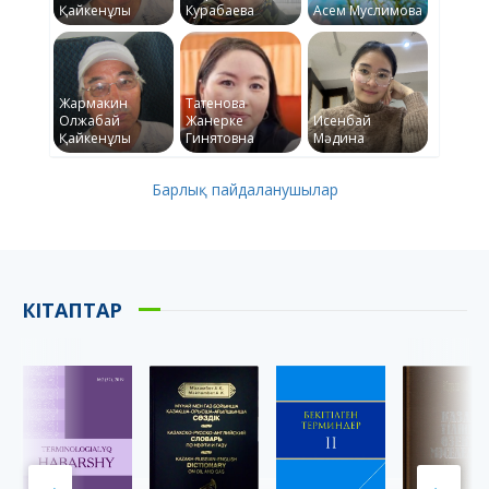
Қайкенұлы
Курабаева
Асем Муслимова
Жармакин
Татенова
Олжабай
Жанерке
Исенбай
Қайкенұлы
Гинятовна
Мәдина
Барлық пайдаланушылар
КІТАПТАР