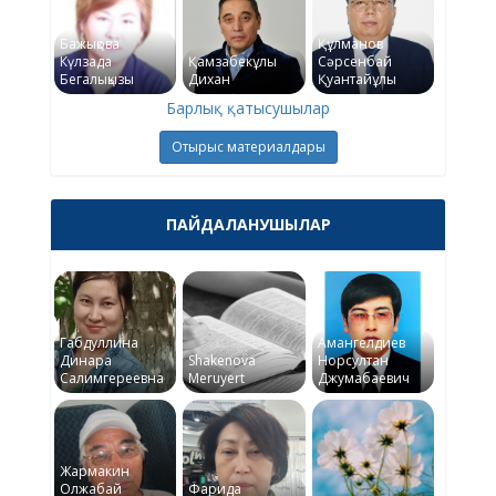
Бажықова
Құлманов
Күлзада
Қамзабекұлы
Сәрсенбай
Бегалықызы
Дихан
Қуантайұлы
Барлық қатысушылар
Отырыс материалдары
ПАЙДАЛАНУШЫЛАР
Габдуллина
Амангелдиев
Динара
Shakenova
Норсултан
Салимгереевна
Meruyert
Джумабаевич
Жармакин
Олжабай
Фарида