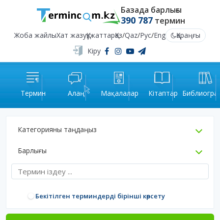
Базада барлығы
390 787
термин
Жоба жайлы
Хат жазу
Құжаттар
Қаз
/
Qaz
/
Рус
/
Eng
Қараңғы
Кіру
Термин
Алаң
Мақалалар
Кітаптар
Библиогра
Категорияны таңдаңыз
Барлығы
Бекітілген терминдерді бірінші көрсету