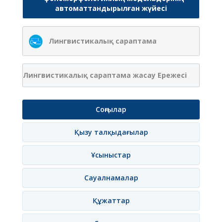
автоматтандырылған жүйесі
Лингвистикалық сараптама
Лингвистикалық сараптама жасау Ережесі
Соңғылар
Қызу талқыдағылар
Ұсыныстар
Сауалнамалар
Құжаттар