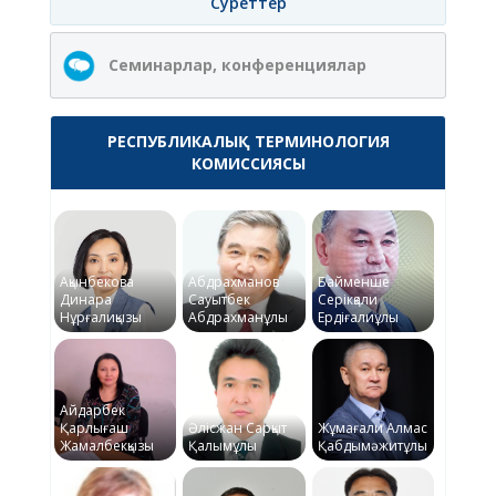
Суреттер
Семинарлар, конференциялар
РЕСПУБЛИКАЛЫҚ ТЕРМИНОЛОГИЯ
КОМИССИЯСЫ
Ақынбекова
Абдрахманов
Байменше
Динара
Сауытбек
Серікқали
Нұрғалиқызы
Абдрахманұлы
Ердіғалиұлы
Айдарбек
Қарлығаш
Әлісжан Сарқыт
Жұмағали Алмас
Жамалбекқызы
Қалымұлы
Қабдымәжитұлы