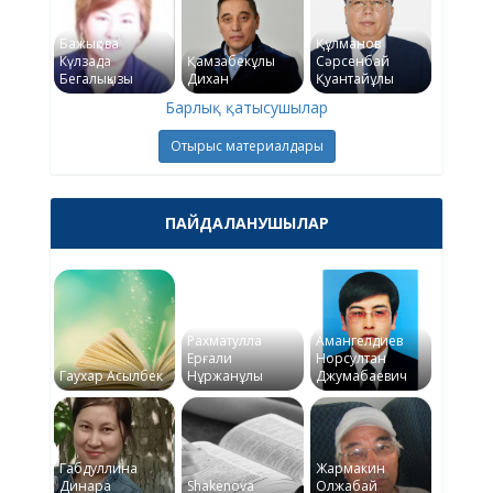
Бажықова
Құлманов
Күлзада
Қамзабекұлы
Сәрсенбай
Бегалықызы
Дихан
Қуантайұлы
Барлық қатысушылар
Отырыс материалдары
ПАЙДАЛАНУШЫЛАР
Рахматулла
Амангелдиев
Ерғали
Норсултан
Гаухар Асылбек
Нұржанұлы
Джумабаевич
Габдуллина
Жармакин
Динара
Shakenova
Олжабай