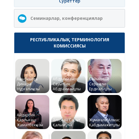
Суреттер
Семинарлар, конференциялар
РЕСПУБЛИКАЛЫҚ ТЕРМИНОЛОГИЯ
КОМИССИЯСЫ
Ақынбекова
Абдрахманов
Байменше
Динара
Сауытбек
Серікқали
Нұрғалиқызы
Абдрахманұлы
Ердіғалиұлы
Айдарбек
Қарлығаш
Әлісжан Сарқыт
Жұмағали Алмас
Жамалбекқызы
Қалымұлы
Қабдымәжитұлы