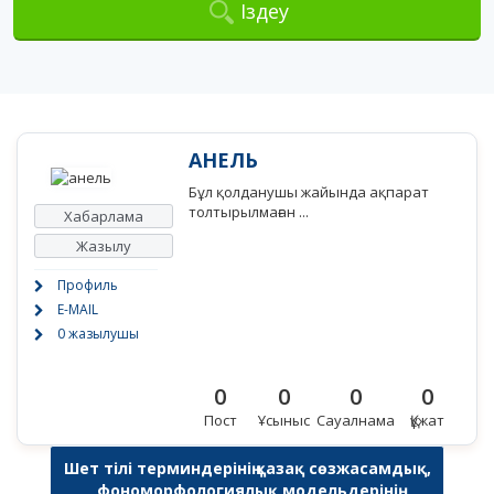
Іздеу
АНЕЛЬ
Бұл қолданушы жайында ақпарат
толтырылмаған ...
Хабарлама
Жазылу
Профиль
E-MAIL
0 жазылушы
0
0
0
0
Пост
Ұсыныс
Сауалнама
Құжат
Шет тілі терминдерінің қазақ сөзжасамдық,
фономорфологиялық модельдерінің