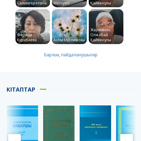
Салимгереевна
Meruyert
Қайкенұлы
Жармакин
Фарида
Олжабай
Курабаева
Асем Муслимова
Қайкенұлы
Барлық пайдаланушылар
КІТАПТАР