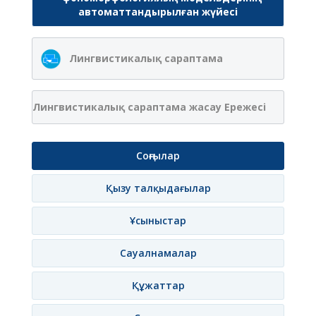
автоматтандырылған жүйесі
Лингвистикалық сараптама
Лингвистикалық сараптама жасау Ережесі
Соңғылар
Қызу талқыдағылар
Ұсыныстар
Сауалнамалар
Құжаттар