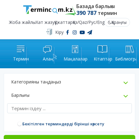
Базада барлығы
390 787
термин
Жоба жайлы
Хат жазу
Құжаттар
Қаз
/
Qaz
/
Рус
/
Eng
Қараңғы
Кіру
Термин
Алаң
Мақалалар
Кітаптар
Библиогра
Категорияны таңдаңыз
Барлығы
Бекітілген терминдерді бірінші көрсету