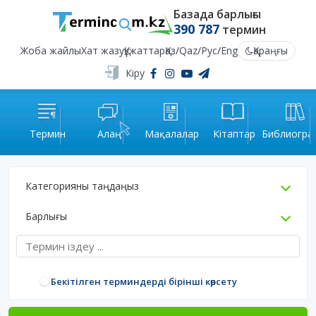
Базада барлығы
390 787
термин
Жоба жайлы
Хат жазу
Құжаттар
Қаз
/
Qaz
/
Рус
/
Eng
Қараңғы
Кіру
Термин
Алаң
Мақалалар
Кітаптар
Библиогра
Категорияны таңдаңыз
Барлығы
Бекітілген терминдерді бірінші көрсету