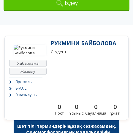
Іздеу
РУКМИНИ БАЙБОЛОВА
Студент
Хабарлама
Жазылу
Профиль
E-MAIL
0 жазылушы
0
0
0
0
Пост
Ұсыныс
Сауалнама
Құжат
Шет тілі терминдерінің қазақ сөзжасамдық,
фономорфологиялық модельдерінің