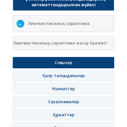
автоматтандырылған жүйесі
Лингвистикалық сараптама
Лингвистикалық сараптама жасау Ережесі
Соңғылар
Қызу талқыдағылар
Ұсыныстар
Сауалнамалар
Құжаттар