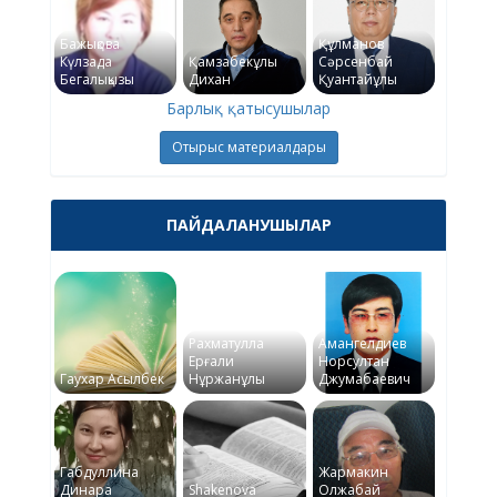
Бажықова
Құлманов
Күлзада
Қамзабекұлы
Сәрсенбай
Бегалықызы
Дихан
Қуантайұлы
Барлық қатысушылар
Отырыс материалдары
ПАЙДАЛАНУШЫЛАР
Рахматулла
Амангелдиев
Ерғали
Норсултан
Гаухар Асылбек
Нұржанұлы
Джумабаевич
Габдуллина
Жармакин
Динара
Shakenova
Олжабай