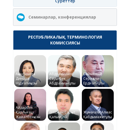
Суреттер
Семинарлар, конференциялар
РЕСПУБЛИКАЛЫҚ ТЕРМИНОЛОГИЯ
КОМИССИЯСЫ
Ақынбекова
Абдрахманов
Байменше
Динара
Сауытбек
Серікқали
Нұрғалиқызы
Абдрахманұлы
Ердіғалиұлы
Айдарбек
Қарлығаш
Әлісжан Сарқыт
Жұмағали Алмас
Жамалбекқызы
Қалымұлы
Қабдымәжитұлы