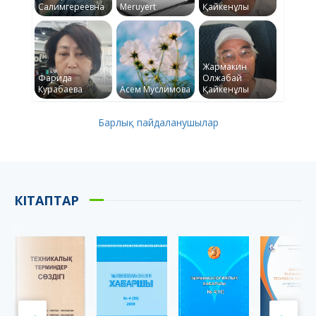
Салимгереевна
Meruyert
Қайкенұлы
Жармакин
Фарида
Олжабай
Курабаева
Асем Муслимова
Қайкенұлы
Барлық пайдаланушылар
КІТАПТАР