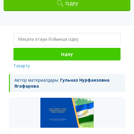
Іздеу
Іздеу
Тазарту
Автор материалдары:
Гульназ Нурфаезовна
Ягафарова