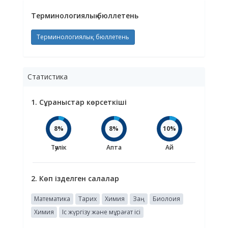
Терминологиялық бюллетень
Терминологиялық бюллетень
Статистика
1. Сұраныстар көрсеткіші
8%
8%
10%
Тәулік
Апта
Ай
2. Көп ізделген салалар
Математика
Тарих
Химия
Заң
Биолоия
Химия
Іс жүргізу және мұрағат ісі