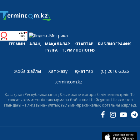
ТЕРМИН
АЛАҢ
МАҚАЛАЛАР
КІТАПТАР
БИБЛИОГРАФИЯ
ТҰЛҒА
ТЕРМИНОЛОГИЯ
Жоба жайлы
Хат жазу
Құжаттар
(C) 2016-2026
termincom.kz
Қазақстан Республикасының Ғылым және жоғары білім министрлігі Тіл
саясаты комитетінің тапсырмасы бойынша Шайсұлтан Шаяхметов
атындағы «Тіл-Қазына» ұлттық ғылыми-практикалық орталығы әзірледі.