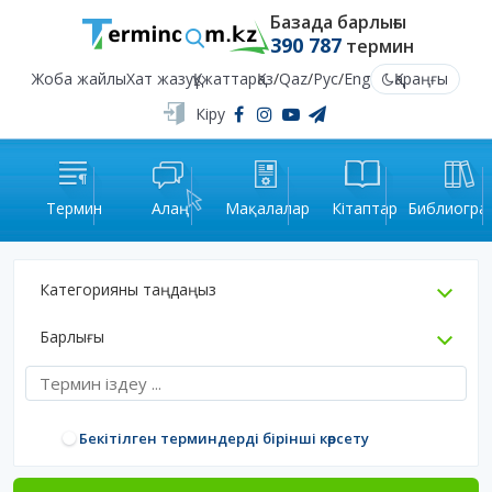
Базада барлығы
390 787
термин
Жоба жайлы
Хат жазу
Құжаттар
Қаз
/
Qaz
/
Рус
/
Eng
Қараңғы
Кіру
Термин
Алаң
Мақалалар
Кітаптар
Библиогра
Категорияны таңдаңыз
Барлығы
Бекітілген терминдерді бірінші көрсету