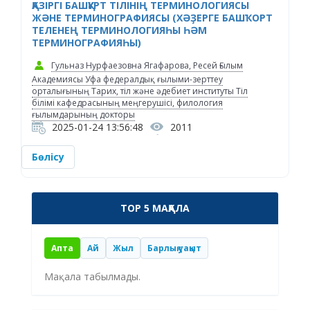
ҚАЗІРГІ БАШҚҰРТ ТІЛІНІҢ ТЕРМИНОЛОГИЯСЫ
ЖӘНЕ ТЕРМИНОГРАФИЯСЫ (ХӘҘЕРГЕ БАШҠОРТ
ТЕЛЕНЕҢ ТЕРМИНОЛОГИЯҺЫ ҺӘМ
ТЕРМИНОГРАФИЯҺЫ)
Гульназ Нурфаезовна Ягафарова, Ресей Ғылым
Академиясы Уфа федералдық ғылыми-зерттеу
орталығының Тарих, тіл және әдебиет институты Тіл
білімі кафедрасының меңгерушісі, филология
ғылымдарының докторы
2025-01-24 13:56:48
2011
Бөлісу
TOP 5 МАҚАЛА
Апта
Ай
Жыл
Барлық уақыт
Мақала табылмады.