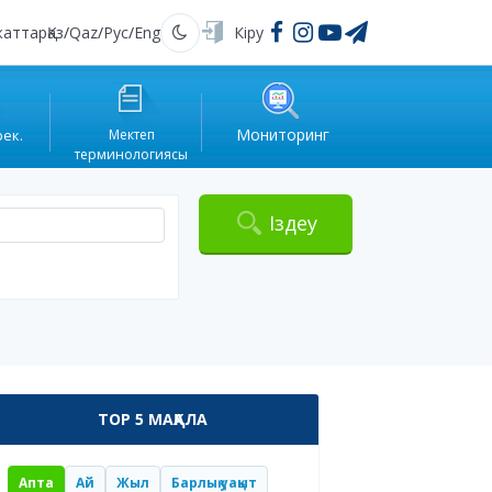
жаттар
Қаз
/
Qaz
/
Рус
/
Eng
Кіру
Қараңғы
Мониторинг
рек.
Мектеп
терминологиясы
Іздеу
TOP 5 МАҚАЛА
Апта
Ай
Жыл
Барлық уақыт