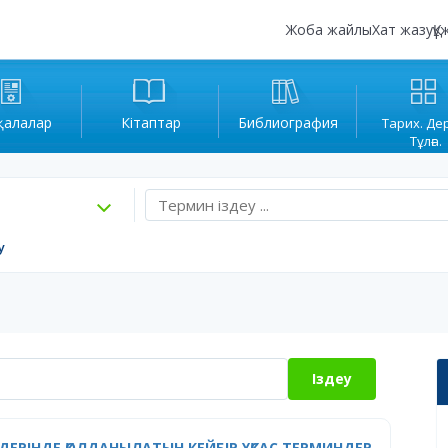
Жоба жайлы
Хат жазу
Құ
қалалар
Кітаптар
Библиография
Тарих. Де
Тұлға.
у
Іздеу
ІЛДЕРІНДЕ ҚОЛДАНЫЛАТЫН КЕЙБІР ҰҚСАС ТЕРМИНДЕР