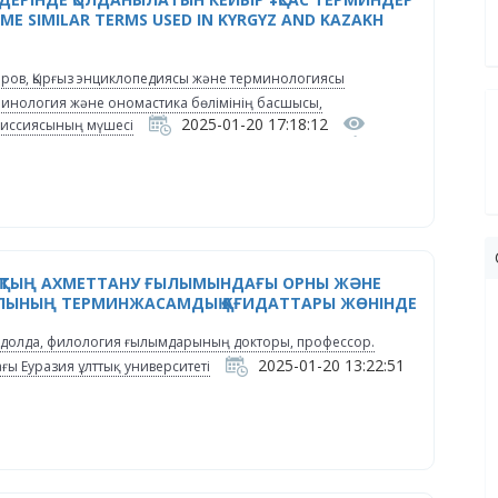
ME SIMILAR TERMS USED IN KYRGYZ AND KAZAKH
ров, Қырғыз энциклопедиясы және терминологиясы
инология және ономастика бөлімінің басшысы,
2025-01-20 17:18:12
иссиясының мүшесі
ҚТЫҢ АХМЕТТАНУ ҒЫЛЫМЫНДАҒЫ ОРНЫ ЖӘНЕ
ЛЫНЫҢ ТЕРМИНЖАСАМДЫҚ ҚАҒИДАТТАРЫ ЖӨНІНДЕ
идолда, филология ғылымдарының докторы, профессор.
2025-01-20 13:22:51
ғы Еуразия ұлттық университеті