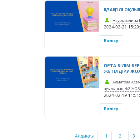
ҚАЗАҚ ТІЛІ ОҚ
Наурызалина Гу
2024-02-21 15:20
Бөлісу
ОРТА БІЛІМ Б
ЖЕТІЛДІРУ ЖО
Алматова Асем
ауылының №2 ЖОББМ
2024-02-19 11:51
Бөлісу
Алдыңғы
1
2
3