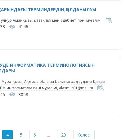
УЛЫҚТАРЫНДАҒЫ ТЕРМИНДЕРДІҢ ҚОЛДАНЫЛУЫ
лнур Аманқызы, қазақ тілі мен әдебиеті пәні мұғалімі
:33
4146
ЕРУДЕ ИНФОРМАТИКА ТЕРМИНОЛОГИЯСЫН
ЛДАРЫ
 Муратқызы, Ақмола облысы Целиноград ауданы Қоянды
 информатика пәні мұғалімі, alasmur01@mail.ru
:46
3058
4
5
6
...
29
Келесі