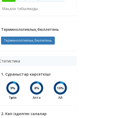
Мақала табылмады.
Терминологиялық бюллетень
Терминологиялық бюллетень
Статистика
1. Сұраныстар көрсеткіші
9%
8%
10%
Тәулік
Апта
Ай
2. Көп ізделген салалар