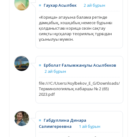
≡
Гаухар Асылбек
2 ай бұрын
«Корица» атауына балама ретінде
дәмқабық, хошқабық немесе бұрынғы
қолданыстағы корица сөзін сақтау
сияқты нұсқалар теориялық тұрғыдан
ұсынылуы мүмкін.
≡
Ерболат Ғалымжанұлы Асылбеков
2 ай бұрын
file:///C:/Users/Asylbekov_E_G/Downloads/
Терминологиялық хабаршы № 2 (65)
2023.pdf
≡
Габдуллина Динара
Салимгереевна
1 ай бұрын