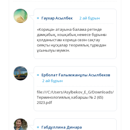
≡
Гаухар Асылбек
2 ай бұрын
«Корица» атауына балама ретінде
дәмқабық, хошқабық немесе бұрынғы
қолданыстағы корица сөзін сақтау
сияқты нұсқалар теориялық тұрғыдан
ұсынылуы мүмкін.
≡
Ерболат Ғалымжанұлы Асылбеков
2 ай бұрын
file:///C:/Users/Asylbekov_E_G/Downloads/
Терминологиялық хабаршы № 2 (65)
2023.pdf
≡
Габдуллина Динара