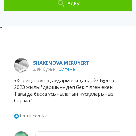
Іздеу
"
SHAKENOVA MERUYERT
2 ай бұрын
Сілтеме
«Корица" сөзінің аудармасы қандай? Бұл сөз
2023 жылы "даршын» деп бекітілген екен.
Тағы да басқа ұсынылатын нұсқаларыңыз
бар ма?
termincom.kz