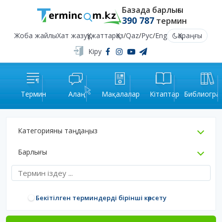
Базада барлығы
390 787
термин
Жоба жайлы
Хат жазу
Құжаттар
Қаз
/
Qaz
/
Рус
/
Eng
Қараңғы
Кіру
Термин
Алаң
Мақалалар
Кітаптар
Библиогра
Категорияны таңдаңыз
Барлығы
Бекітілген терминдерді бірінші көрсету