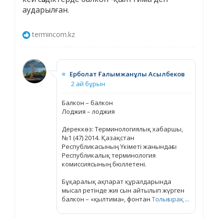
аударылған.
termincom.kz
≡
Ерболат Ғалымжанұлы Асылбеков
2 ай бұрын
Балкон – балкон
Лоджия – лоджия
Дереккөз: Терминологиялық хабаршы,
№1 (47) 2014. Қазақстан
Республикасының Үкіметі жанындағы
Республикалық терминология
комиссиясының бюллетені.
Бұқаралық ақпарат құралдарында
мысал ретінде жиі сын айтылып жүрген
балкон – «қылтима», фонтан
Толығырақ ...