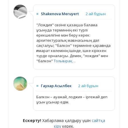
≡
Shakenova Meruyert
2 ай бұрын
"Лождия" сөзіне қазақша балама
ұсынуда терминнің екі түрлі
ерекшелігіне мән беру керек:
архитектуралық мағынасының дәл
сақталуы; "балкон" терминіне қарағанда
ғимарат көлемінің ішінде, ішке кіріккен
түрде орналасуы. Демек, "лождия" мен
"балкон"
Толығырақ ...
≡
Гаухар Асылбек
2 ай бұрын
Балкон – ауажай, лоджия – іргежай деп
ұсын ұсынар едім.
Ескерту!
Хабарлама қалдыру үшін
сайтқа
кіру
керек.