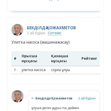
БЕКДІЛДӘ ҚОЖАХМЕТОВ
2 ай бұрын
Сілтеме
Улитка насоса (машинажасау)
Орысша
Қазақша
#
Рейтинг
нұсқасы
нұсқасы
1.
улитка насоса
сорғы ұлуы
≡
Бекділдә Қожахметов
2 ай бұрын
ұлуша деген дұрыс па, деймін.