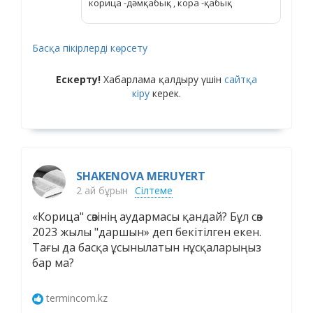
корица -дәмқабық , кора -қабық
Басқа пікірлерді көрсету
Ескерту!
Хабарлама қалдыру үшін
сайтқа
кіру
керек.
SHAKENOVA MERUYERT
2 ай бұрын
Сілтеме
«Корица" сөзінің аудармасы қандай? Бұл сөз
2023 жылы "даршын» деп бекітілген екен.
Тағы да басқа ұсынылатын нұсқаларыңыз
бар ма?
termincom.kz