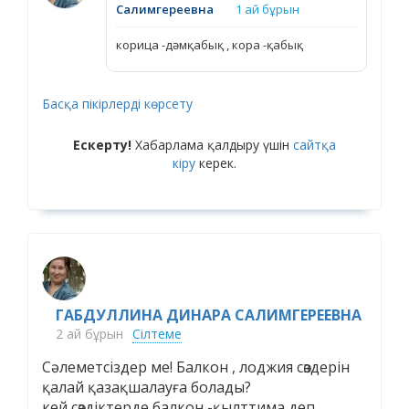
Салимгереевна
1 ай бұрын
корица -дәмқабық , кора -қабық
Басқа пікірлерді көрсету
Ескерту!
Хабарлама қалдыру үшін
сайтқа
кіру
керек.
ГАБДУЛЛИНА ДИНАРА САЛИМГЕРЕЕВНА
2 ай бұрын
Сілтеме
Cәлеметсіздер ме! Балкон , лоджия сөздерін
қалай қазақшалауға болады?
кей сөздіктерде балкон -қылттима деп