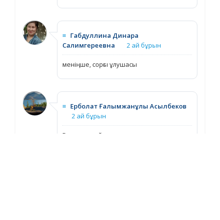
≡
Габдуллина Динара
Салимгереевна
2 ай бұрын
меніңше, сорғы ұлушасы
≡
Ерболат Ғалымжанұлы Асылбеков
2 ай бұрын
Радиальный вентилятор – радиалды
желдеткіш
Дереккөз: Еуразиялық экономикалық
одақтың "Энергия тұтынатын
құрылғылардың энергетикалық
тиімділігіне қойылатын талаптар
туралы" техникалық регламенті туралы
Еуразиялық экономикалық комиссия
Кеңесінің 2019 жылғы 8 тамыздағы № 114