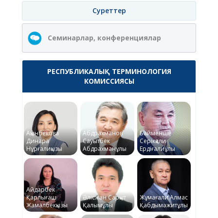
Суреттер
Семинарлар, конференциялар
РЕСПУБЛИКАЛЫҚ ТЕРМИНОЛОГИЯ
КОМИССИЯСЫ
Ақынбекова
Абдрахманов
Байменше
Динара
Сауытбек
Серікқали
Нұрғалиқызы
Абдрахманұлы
Ердіғалиұлы
Айдарбек
Қарлығаш
Әлісжан Сарқыт
Жұмағали Алмас
Жамалбекқызы
Қалымұлы
Қабдымәжитұлы