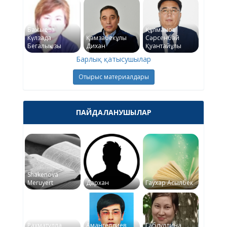
Бажықова
Құлманов
Күлзада
Қамзабекұлы
Сәрсенбай
Бегалықызы
Дихан
Қуантайұлы
Барлық қатысушылар
Отырыс материалдары
ПАЙДАЛАНУШЫЛАР
Shakenova
Meruyert
Дархан
Гаухар Асылбек
Рахматулла
Амангелдиев
Габдуллина