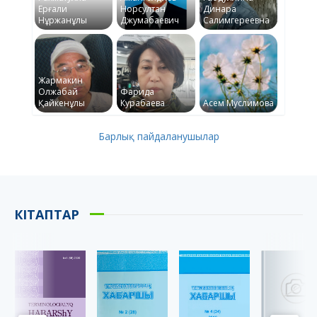
Ерғали
Норсултан
Динара
Нұржанұлы
Джумабаевич
Салимгереевна
Жармакин
Олжабай
Фарида
Қайкенұлы
Курабаева
Асем Муслимова
Барлық пайдаланушылар
КІТАПТАР