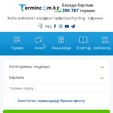
Базада барлығы
390 787
термин
Жоба жайлы
Хат жазу
Құжаттар
Қаз
/
Qaz
/
Рус
/
Eng
Қараңғы
Кіру
Термин
Алаң
Мақалалар
Кітаптар
Библиогра
Категорияны таңдаңыз
Барлығы
Бекітілген терминдерді бірінші көрсету