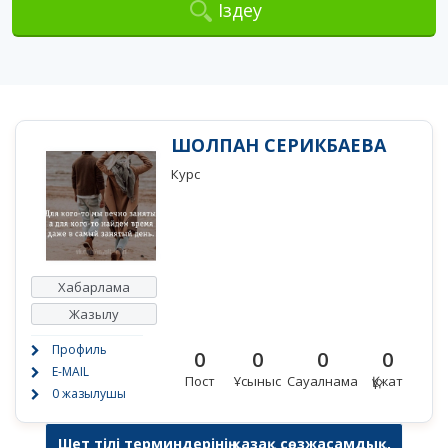
Іздеу
ШОЛПАН СЕРИКБАЕВА
Курс
Хабарлама
Жазылу
Профиль
0
0
0
0
E-MAIL
Пост
Ұсыныс
Сауалнама
Құжат
0 жазылушы
Шет тілі терминдерінің қазақ сөзжасамдық,