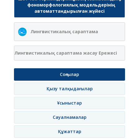
фономорфологиялық модельдерінің
автоматтандырылған жүйесі
Лингвистикалық сараптама
Лингвистикалық сараптама жасау Ережесі
Соңғылар
Қызу талқыдағылар
Ұсыныстар
Сауалнамалар
Құжаттар