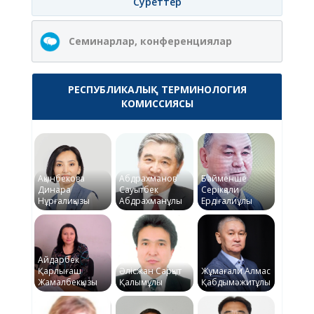
Суреттер
Семинарлар, конференциялар
РЕСПУБЛИКАЛЫҚ ТЕРМИНОЛОГИЯ
КОМИССИЯСЫ
Ақынбекова
Абдрахманов
Байменше
Динара
Сауытбек
Серікқали
Нұрғалиқызы
Абдрахманұлы
Ердіғалиұлы
Айдарбек
Қарлығаш
Әлісжан Сарқыт
Жұмағали Алмас
Жамалбекқызы
Қалымұлы
Қабдымәжитұлы