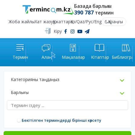
Базада барлығы
390 787
термин
Жоба жайлы
Хат жазу
Құжаттар
Қаз
/
Qaz
/
Рус
/
Eng
Қараңғы
Кіру
Термин
Алаң
Мақалалар
Кітаптар
Библиогра
Категорияны таңдаңыз
Барлығы
Бекітілген терминдерді бірінші көрсету