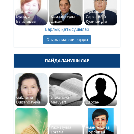
Бажықова
Құлманов
Күлзада
Қамзабекұлы
Сәрсенбай
Бегалықызы
Дихан
Қуантайұлы
Барлық қатысушылар
Отырыс материалдары
ПАЙДАЛАНУШЫЛАР
Gulzhaina
Shakenova
Duisenbayeva
Meruyert
Дархан
Рахматулла
Амангелдиев
Ерғали
Норсултан