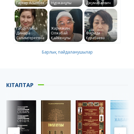
Гаухар Асылбек
Нұржанұлы
Джумабаевич
Габдуллина
Жармакин
Динара
Олжабай
Фарида
Салимгереевна
Қайкенұлы
Курабаева
Барлық пайдаланушылар
КІТАПТАР