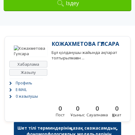
Іздеу
КОЖАХМЕТОВА ГҮЛСАРА
Бұл қолданушы жайында ақпарат
толтырылмаған ...
Хабарлама
Жазылу
Профиль
E-MAIL
0 жазылушы
0
0
0
0
Пост
Ұсыныс
Сауалнама
Құжат
Шет тілі терминдерінің қазақ сөзжасамдық,
фономорфологиялық модельдерінің