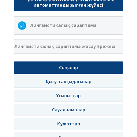
автоматтандырылған жүйесі
Лингвистикалық сараптама
Лингвистикалық сараптама жасау Ережесі
Соңғылар
Қызу талқыдағылар
Ұсыныстар
Сауалнамалар
Құжаттар