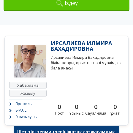
Іздеу
ИРСАЛИЕВА ИЛМИРА
БАХАДИРОВНА
Ирсалиева Илмира Бахадировна
білімі жоғары, орыс тілі пәні мұғалімі, екі
бала анасы
Хабарлама
Жазылу
Профиль
0
0
0
0
E-MAIL
Пост
Ұсыныс
Сауалнама
Құжат
0 жазылушы
Шет тілі терминдерінің қазақ сөзжасамдық,