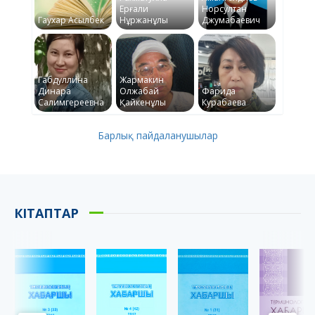
Ерғали
Норсултан
Гаухар Асылбек
Нұржанұлы
Джумабаевич
Габдуллина
Жармакин
Динара
Олжабай
Фарида
Салимгереевна
Қайкенұлы
Курабаева
Барлық пайдаланушылар
КІТАПТАР