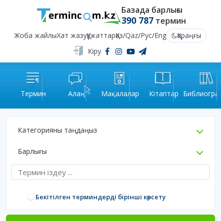
Базада барлығы
390 787
термин
Жоба жайлы
Хат жазу
Құжаттар
Қаз
/
Qaz
/
Рус
/
Eng
Қараңғы
Кіру
Термин
Алаң
Мақалалар
Кітаптар
Библиогра
Категорияны таңдаңыз
Барлығы
Бекітілген терминдерді бірінші көрсету