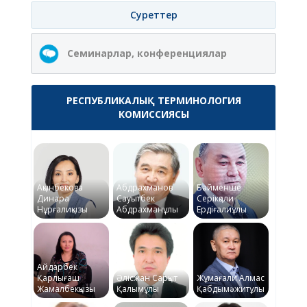
Суреттер
Семинарлар, конференциялар
РЕСПУБЛИКАЛЫҚ ТЕРМИНОЛОГИЯ
КОМИССИЯСЫ
Ақынбекова
Абдрахманов
Байменше
Динара
Сауытбек
Серікқали
Нұрғалиқызы
Абдрахманұлы
Ердіғалиұлы
Айдарбек
Қарлығаш
Әлісжан Сарқыт
Жұмағали Алмас
Жамалбекқызы
Қалымұлы
Қабдымәжитұлы