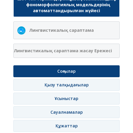
фономорфологиялық модельдерінің
автоматтандырылған жүйесі
Лингвистикалық сараптама
Лингвистикалық сараптама жасау Ережесі
Соңғылар
Қызу талқыдағылар
Ұсыныстар
Сауалнамалар
Құжаттар