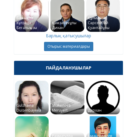
Бажықова
Құлманов
Күлзада
Қамзабекұлы
Сәрсенбай
Бегалықызы
Дихан
Қуантайұлы
Барлық қатысушылар
Отырыс материалдары
ПАЙДАЛАНУШЫЛАР
Gulzhaina
Shakenova
Duisenbayeva
Meruyert
Дархан
Рахматулла
Амангелдиев